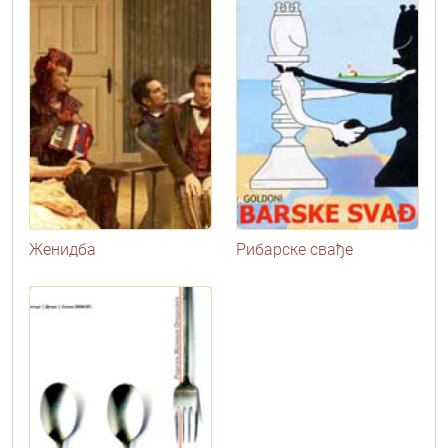
Женидба
Рибарске свађе