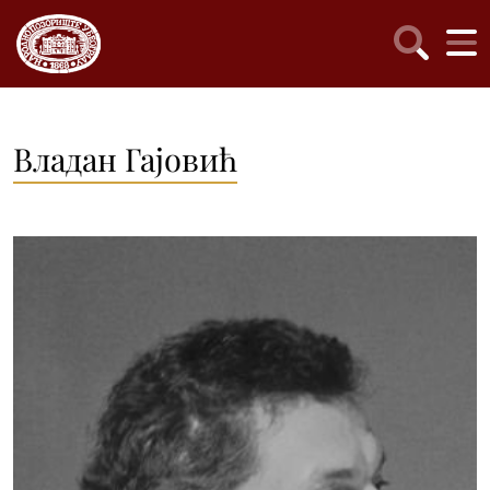
Владан Гајовић