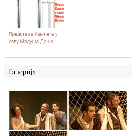
Представа Хамлета у
селу Мрдуша Доња
Галерија
zenidba18
zenidba4