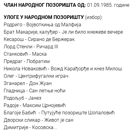
ЧЛАН НАРОДНОГ ПОЗОРИШТА ОД:
01.09.1985. године
УЛОГЕ У НАРОДНОМ ПОЗОРИШТУ
(избор):
Родриго - Војвоткиња од Малфија
Брат Макарије, калуђер - Је ли било кнежеве вечере
Кесарош - Сирано де Бержерак
Лорд Стенли - Ричард III
Станковић - Маска
Предраг - Побратим
Никола Новаковић - Вожд Карађорђе и кнез Милош
Олег - Центрифугални играч
Зганарел - Дон Жуан
Гладница - Сан летње ноћи
Родољуб - Јанез
Радоје - Максим Црнојевић
Благоје Бабић - Путујуће позориште Шопаловић
Дворски сликар - Живот је сан
Димитрије - Косовска...