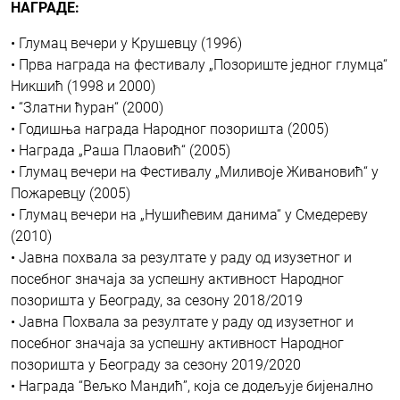
НАГРАДЕ:
• Глумац вечери у Крушевцу (1996)
• Прва награда на фестивалу „Позориште једног глумца“
Никшић (1998 и 2000)
• “Златни ћуран“ (2000)
• Годишња награда Народног позоришта (2005)
• Награда „Раша Плаовић“ (2005)
• Глумац вечери на Фестивалу „Миливоје Живановић“ у
Пожаревцу (2005)
• Глумац вечери на „Нушићевим данима“ у Смедереву
(2010)
• Јавна похвала за резултате у раду од изузетног и
посебног значаја за успешну активност Народног
позоришта у Београду, за сезону 2018/2019
• Јавна Похвала за резултате у раду од изузетног и
посебног значаја за успешну активност Народног
позоришта у Београду за сезону 2019/2020
• Награда “Вељко Мандић”, која се додељује бијенално