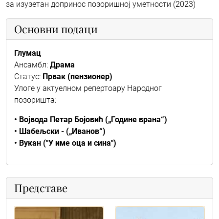
за изузетан допринос позоришној уметности (2023)
Основни подаци
Глумац
Ансамбл:
Драма
Статус:
Првак (пензионер)
Улоге у актуелном репертоару Народног
позоришта:
• Војвода Петар Бојовић („Године врана“)
• Шабељски - („Иванов“)
• Вукан ("У име оца и сина")
Представе