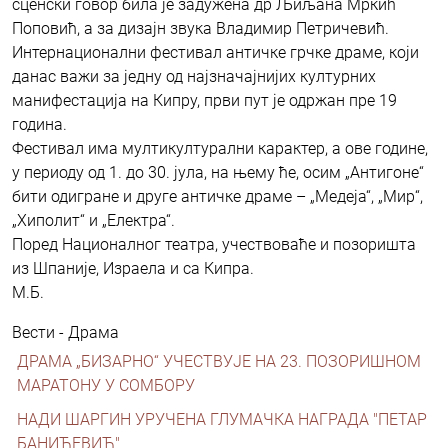
сценски говор била је задужена др Љиљана Мркић
Поповић, а за дизајн звука Владимир Петричевић.
Интернационални фестивал античке грчке драме, који
данас важи за једну од најзначајнијих културних
манифестација на Кипру, први пут је одржан пре 19
година.
Фестивал има мултикултурални карактер, а ове године,
у периоду од 1. до 30. јула, на њему ће, осим „Антигоне“
бити одигране и друге античке драме – „Медеја“, „Мир“,
„Хиполит“ и „Електра“.
Поред Националног театра, учествоваће и позоришта
из Шпаније, Израела и са Кипра.
М.Б.
Вести - Драма
ДРАМА „БИЗАРНО“ УЧЕСТВУЈЕ НА 23. ПОЗОРИШНОМ
МАРАТОНУ У СОМБОРУ
НАДИ ШАРГИН УРУЧЕНА ГЛУМАЧКА НАГРАДА "ПЕТАР
БАНИЋЕВИЋ"