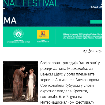
23. јун 2015.
Софоклова трагедија "Антигона" у
режији Јагоша Марковића, са
Вањом Ејдус у роли племените
хероине Антигоне и Александром
Срећковићем Кубуром у улози
окрутног владара Креонта,
гостоваће 6. и 7. јула на
Интернационалном фестивалу