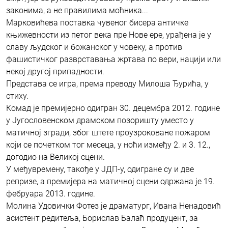
законима, а не правилима моћника...
Марковићева поставка чувеног бисера античке
књижевности из петог века пре Нове ере, урађена је у
славу људског и божанског у човеку, а против
фашистичког разврставања жртава по вери, нацији или
некој другој припадности.
Представа се игра, према преводу Милоша Ђурића, у
стиху.
Комад је премијерно одигран 30. децембра 2012. године
у Југословенском драмском позоришту уместо у
матичној згради, због штете проузроковане пожаром
који се почетком тог месеца, у ноћи између 2. и 3. 12.,
догодио на Великој сцени.
У међувремену, такође у ЈДП-у, одигране су и две
репризе, а премијера на матичној сцени одржана је 19.
фебруара 2013. године.
Молина Удовички Фотез је драматург, Ивана Ненадовић
асистент редитеља, Борислав Балаћ продуцент, за