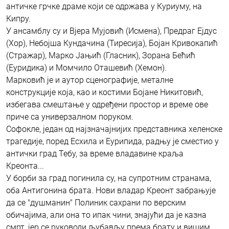
античке грчке драме који се одржава у Куриуму, на
Кипру.
У ансамблу су и Вјера Мујовић (Исмена), Предраг Ејдус
(Хор), Небојша Кундачина (Тиресија), Бојан Кривокапић
(Стражар), Марко Јањић (Гласник), Зорана Бећић
(Еуридика) и Момчило Оташевић (Хемон).
Марковић је и аутор сценографије, металне
конструкције која, као и костими Бојане Никитовић,
избегава смештање у одређени простор и време ове
приче са универзалном поруком.
Софокле, један од најзначајнијих представника хеленске
трагедије, поред Есхила и Еурипида, радњу је сместио у
антички град Тебу, за време владавине краља
Креонта...
У борби за град погинила су, на супротним странама,
оба Антигонина брата. Нови владар Креонт забрањује
да се "душманин" Полиник сахрани по верским
обичајима, али она то ипак чини, знајући да је казна
смрт, јер се руководи љубављу према брату и вишим