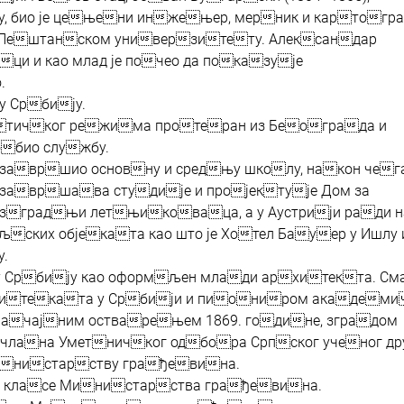
, био је цењени инжењер, мерник и картогра
 Пештанском универзитету. Александар
ци и као млад је почео да показује
.
 у Србију.
литичког режима протеран из Београда и
обио службу.
и завршио основну и средњу школу, након чег
 завршава студије и пројектује Дом за
зградњи летњиковаца, а у Аустрији ради н
ских објеката као што је Хотел Бауер у Ишлу 
.
 у Србију као оформљен млади архитекта. См
хитеката у Србији и пиониром академи
значајним остварењем 1869. године, зградом
 члана Уметничког одбора Српског ученог д
инистарству грађевина.
е класе Министарства грађевина.