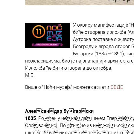
У оквиру манифестације "Но
биће отворена изложба "Ал
Ауторка поставке o животу
Београду и зграда старог 
Бугарски (1835 —1891), ти
неокласицизма, био је најзначајнији архитекта с
Изложба ће бити отворена до октобра.
М.Б.
Више о "Ноћи музеја" можете сазнати
ОВДЕ
Александар Бугарски
1835
. Рођен у некадашњем Еперјес
Словачкој. Потиче из инжењерске 
школованих архитеката у Србији