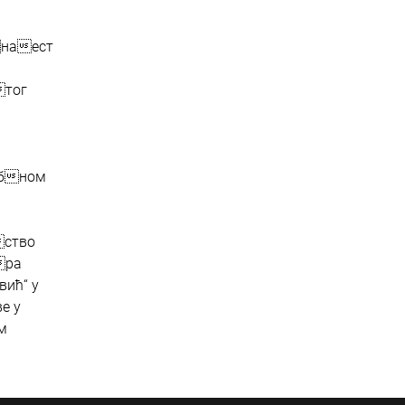
наест
тог
обном
ство
ра
ић“ у
е у
м