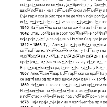
пореклом из села Добринци у Срему
школован на Прешевском лицеју и
Бугарски је био треће дете у породи
интересовање за градитељство
1840
. Заједно са оцем се сели из Пеште
1842
. Отац Јован је због промене по
породица се сели у Нови Сад, где је д
1842 – 1866
. Ту је Александар Бугарск
одлази на Универзитет у Пешту где
умоболна лица. У Будиму ради на и
пројектима стамбених и угоститељ
Вертхајмова радничка кућа у Бечу
1867
. Александар Бугарски се враћа
се једним од првих школованих ар
1869
. Након што се прославио првим 
Народног позоришта, изабран је за
и постао инжењер под уговором у М
1878
. Напредује у инжењера прв