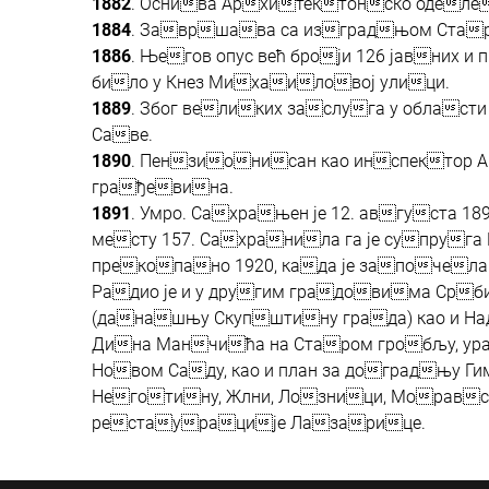
1882
. Оснива Архитектонско одел
1884
. Завршава са изградњом Стар
1886
. Његов опус већ броји 126 јавних и
било у Кнез Михаиловој улици.
1889
. Због великих заслуга у облас
Саве.
1890
. Пензионисан као инспектор
грађевина.
1891
. Умро. Сахрањен је 12. августа 1
месту 157. Сахранила га је супруга
прекопано 1920, када је започела
Радио је и у другим градовима Срб
(данашњу Скупштину града) као и 
Дина Манчића на Старом гробљу, ура
Новом Саду, као и план за доградњу Г
Неготину, Жлни, Лозници, Моравск
рестаурације Лазарице.