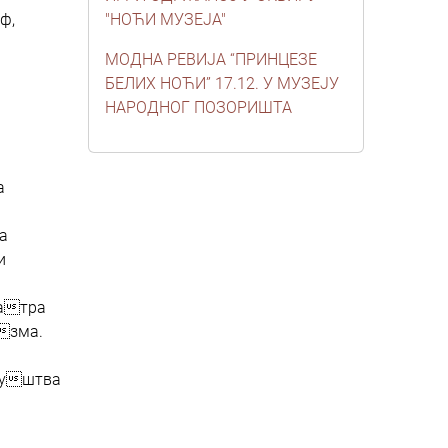
ф,
"НОЋИ МУЗЕЈА"
МОДНА РЕВИЈА “ПРИНЦЕЗЕ
БЕЛИХ НОЋИ” 17.12. У МУЗЕЈУ
НАРОДНОГ ПОЗОРИШТА
а
а
и
атра
зма.
руштва