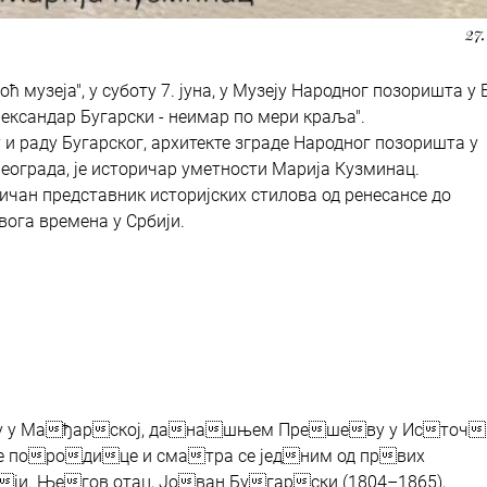
27.
ћ музеја", у суботу 7. јуна, у Музеју Народног позоришта у
ександар Бугарски - неимар по мери краља".
 и раду Бугарског, архитекте зграде Народног позоришта у
Београда, је историчар уметности Марија Кузминац.
пичан представник историјских стилова од ренесансе до
вога времена у Србији.
у у Мађарској, данашњем Прешеву у Источ
породице и сматра се једним од првих
. Његов отац, Јован Бугарски (1804–1865),