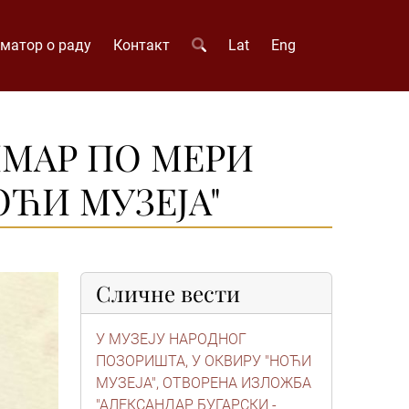
матор о раду
Контакт
Lat
Eng
ИМАР ПО МЕРИ
НОЋИ МУЗЕЈА"
Сличне вести
У МУЗЕЈУ НАРОДНОГ
ПОЗОРИШТА, У ОКВИРУ "НОЋИ
МУЗЕЈА", ОТВОРЕНА ИЗЛОЖБА
"АЛЕКСАНДАР БУГАРСКИ -