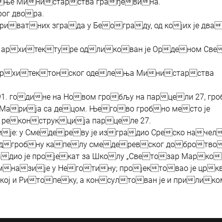
ење Министарства грађевина.
ог двора.
 приватних зграда у Београду, од којих је два
ти архитектуре одликован је Орденом Све
 Архитектонског оделења Министарства
891. године на Новом гробљу на парцели 27, гр
 Марија са децом. Његово гробно место је
 реконструкција парцеле 27.
ије: у Смедереву је изградио Среско начел
Надгробну капелу смедеревског добротво
дио је пројекат за Школу „Светозар Марков
имназије у Неготину; пројектовао је цркв
ој и Ритопеку, а консултован је и прилико