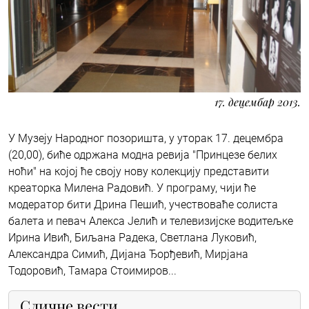
17. децембар 2013.
У Музеју Народног позоришта, у уторак 17. децембра
(20,00), биће одржана модна ревија "Принцезе белих
ноћи" на којој ће своју нову колекцију представити
креаторка Милена Радовић. У програму, чији ће
модератор бити Дрина Пешић, учествоваће солиста
балета и певач Алекса Јелић и телевизијске водитељке
Ирина Ивић, Биљана Радека, Светлана Луковић,
Александра Симић, Дијана Ђорђевић, Мирјана
Тодоровић, Тамара Стоимиров...
Сличне вести