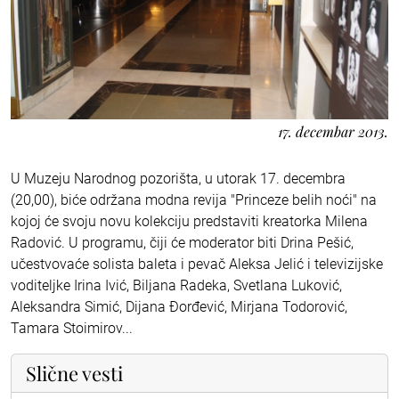
17. decembar 2013.
U Muzeju Narodnog pozorišta, u utorak 17. decembra
(20,00), biće održana modna revija "Princeze belih noći" na
kojoj će svoju novu kolekciju predstaviti kreatorka Milena
Radović. U programu, čiji će moderator biti Drina Pešić,
učestvovaće solista baleta i pevač Aleksa Jelić i televizijske
voditeljke Irina Ivić, Biljana Radeka, Svetlana Luković,
Aleksandra Simić, Dijana Đorđević, Mirjana Todorović,
Tamara Stoimirov...
Slične vesti