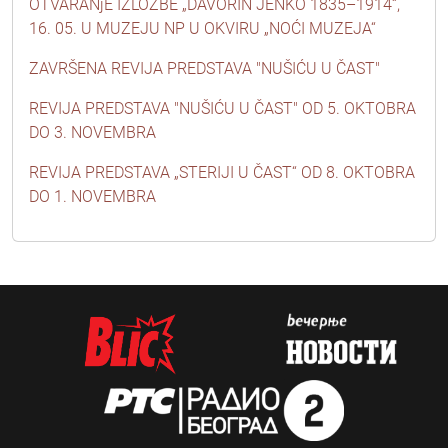
OTVARANjE IZLOŽBE „DAVORIN JENKO 1835–1914“,
16. 05. U MUZEJU NP U OKVIRU „NOĆI MUZEJA“
ZAVRŠENA REVIJA PREDSTAVA "NUŠIĆU U ČAST"
REVIJA PREDSTAVA "NUŠIĆU U ČAST" OD 5. OKTOBRA
DO 3. NOVEMBRA
REVIJA PREDSTAVA „STERIJI U ČAST“ OD 8. OKTOBRA
DO 1. NOVEMBRA