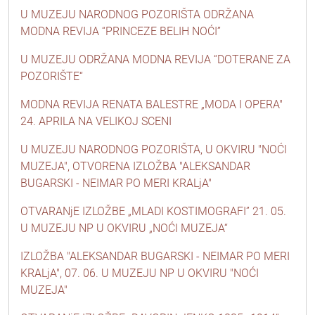
U MUZEJU NARODNOG POZORIŠTA ODRŽANA
MODNA REVIJA “PRINCEZE BELIH NOĆI”
U MUZEJU ODRŽANA MODNA REVIJA “DOTERANE ZA
POZORIŠTE“
MODNA REVIJA RENATA BALESTRE „MODA I OPERA"
24. APRILA NA VELIKOJ SCENI
U MUZEJU NARODNOG POZORIŠTA, U OKVIRU "NOĆI
MUZEJA", OTVORENA IZLOŽBA "ALEKSANDAR
BUGARSKI - NEIMAR PO MERI KRALjA"
OTVARANjE IZLOŽBE „MLADI KOSTIMOGRAFI” 21. 05.
U MUZEJU NP U OKVIRU „NOĆI MUZEJA“
IZLOŽBA "ALEKSANDAR BUGARSKI - NEIMAR PO MERI
KRALjA", 07. 06. U MUZEJU NP U OKVIRU "NOĆI
MUZEJA"