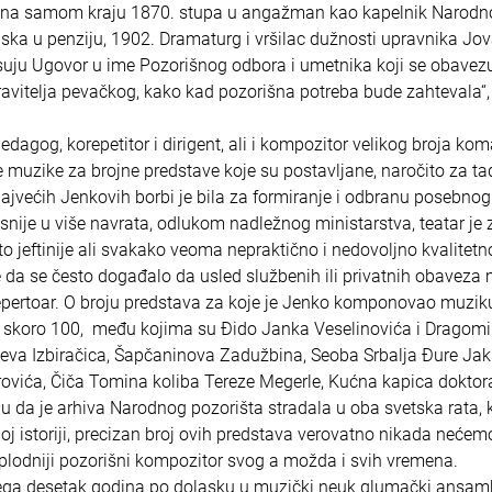
nko na samom kraju 1870. stupa u angažman kao kapelnik Narod
ska u penziju, 1902. Dramaturg i vršilac dužnosti upravnika Jo
suju Ugovor u ime Pozorišnog odbora i umetnika koji se obavezu
pravitelja pevačkog, kako kad pozorišna potreba bude zahtevala“,
dagog, korepetitor i dirigent, ali i kompozitor velikog broja kom
 muzike za brojne predstave koje su postavljane, naročito za ta
većih Jenkovih borbi je bila za formiranje i odbranu posebnog
snije u više navrata, odlukom nadležnog ministarstva, teatar je 
to jeftinije ali svakako veoma nepraktično i nedovoljno kvalitetn
e da se često događalo da usled službenih ili privatnih obaveza 
ertoar. O broju predstava za koje je Jenko komponovao muzik
do skoro 100, među kojima su Đido Janka Veselinovića i Dragomi
eva Izbiračica, Šapčaninova Zadužbina, Seoba Srbalja Đure Jak
rovića, Čiča Tomina koliba Tereze Megerle, Kućna kapica doktor
du da je arhiva Narodnog pozorišta stradala u oba svetska rata, 
 istoriji, precizan broj ovih predstava verovatno nikada nećem
jplodniji pozorišni kompozitor svog a možda i svih vremena.
vega desetak godina po dolasku u muzički neuk glumački ansamb