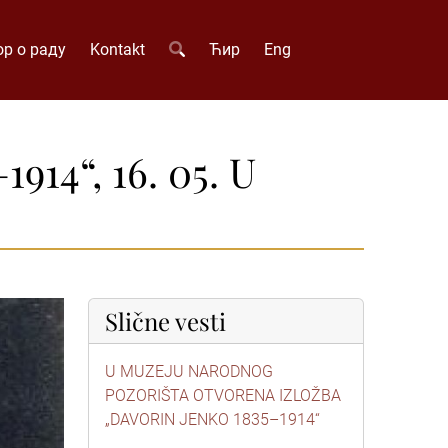
р о раду
Kontakt
Ћир
Eng
4“, 16. 05. U
Slične vesti
U MUZEJU NARODNOG
POZORIŠTA OTVORENA IZLOŽBA
„DAVORIN JENKO 1835–1914“