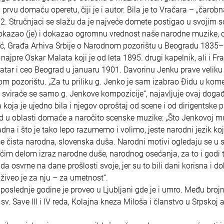
u domaću operetu, čiji je i autor. Bila je to Vračara – „čarobn
1882. Stručnjaci se slažu da je najveće domete postigao u svojim
azao (je) i dokazao ogromnu vrednost naše narodne muzike, o
nić, Građa Arhiva Srbije o Narodnom pozorištu u Beogradu 1835
re Oskar Malata koji je od leta 1895. drugi kapelnik, ali i Fr
 Teatar i ceo Beograd u januaru 1901. Davorinu Jenku prave veliku
 pozorištu. „Za tu priliku g. Jenko je sam izabrao Đidu u kom
viraće se samo g. Jenkove kompozicije“, najavljuje ovaj doga
 koja je ujedno bila i njegov oproštaj od scene i od dirigentske p
rad u oblasti domaće a naročito scenske muzike: „Što Jenkovoj m
ladna i što je tako lepo razumemo i volimo, jeste narodni jezik ko
iče čista narodna, slovenska duša. Narodni motivi ogledaju se u
im delom izraz narodne duše, narodnog osećanja, za to i godi t
 osvrne na dane prošlosti svoje, jer su to bili dani korisna i do
i živeo je za nju – za umetnost“.
 poslednje godine je proveo u Ljubljani gde je i umro. Među broj
v. Save III i IV reda, Kolajna kneza Miloša i članstvo u Srpskoj 