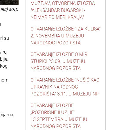
MUZEJA", OTVORENA IZLOŽBA
 maj 2015.
"ALEKSANDAR BUGARSKI -
NEIMAR PO MERI KRALjA"
u
OTVARANjE IZLOŽBE "IZA KULISA"
2. NOVEMBRA U MUZEJU
ri su
NARODNOG POZORIŠTA
viru
OTVARANjE IZLOŽBE O MIRI
ije,
STUPICI 23.09. U MUZEJU
skog
NARODNOG POZORIŠTA
dnom
OTVARANjE IZLOŽBE "NUŠIĆ KAO
UPRAVNIK NARODNOG
POZORIŠTA" 3.11. U MUZEJU NP
OTVARANjE IZLOŽBE
„POZORIŠNE ILUZIJE“
icijama
13.SEPTEMBRA U MUZEJU
NARODNOG POZORIŠTA