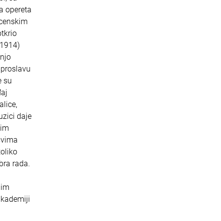
a opereta
 scenskim
tkrio
–1914)
anjo
 proslavu
e su
đaj
alice,
uzici daje
jim
 svima
oliko
bra rada.
nim
akademiji