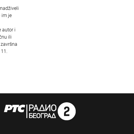
nadživeli
 im je
 autor i
nu ili
 završna
 11.