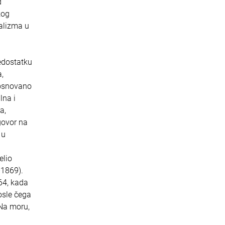
d
kog
nalizma u
edostatku
,
 osnovano
lna i
a,
govor na
 u
elio
–1869).
64, kada
osle čega
 Na moru,