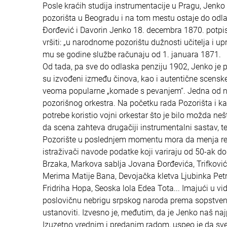
Posle kraćih studija instrumentacije u Pragu, Je
pozorišta u Beogradu i na tom mestu ostaje do odla
Đorđević i Davorin Jenko 18. decembra 1870. potpi
vršiti: „u narodnome pozorištu dužnosti učitelja i u
mu se godine službe računaju od 1. januara 1871.
Od tada, pa sve do odlaska penziju 1902, Jenko je pe
su izvođeni između činova, kao i autentične scenske
veoma popularne „komade s pevanjem“. Jedna od naj
pozorišnog orkestra. Na početku rada Pozorišta i ka
potrebe koristio vojni orkestar što je bilo možda neš
da scena zahteva drugačiji instrumentalni sastav, t
Pozorište u poslednjem momentu mora da menja rep
istraživači navode podatke koji variraju od 50-ak 
Brzaka, Markova sablja Jovana Đorđevića, Trifković
Merima Matije Bana, Devojačka kletva Ljubinka Pet
Fridriha Hopa, Seoska lola Edea Tota... Imajući u vi
poslovičnu nebrigu srpskog naroda prema sopstvenoj
ustanoviti. Izvesno je, međutim, da je Jenko naš na
Izuzetno vrednim i predanim radom, uspeo je da s