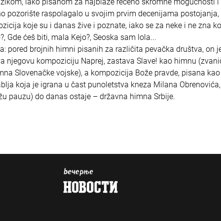
zikom, iako pisanom za najblaže rečeno skromne mogućnosti i
no pozorište raspolagalo u svojim prvim decenijama postojanja, 
cija koje su i danas žive i poznate, iako se za neke i ne zna ko
o?, Gde ćeš biti, mala Kejo?, Seoska sam lola...
 pored brojnih himni pisanih za različita pevačka društva, on je
a njegovu kompoziciju Naprej, zastava Slave! kao himnu (zvanič
imna Slovenačke vojske), a kompozicija Bože pravde, pisana kao
lja koja je igrana u čast punoletstva kneza Milana Obrenovića,
užu pauzu) do danas ostaje – državna himna Srbije.