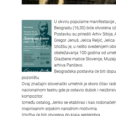
U okviru popularne manifestacije
Beogradu (16,30) biće otvorena i
Postavku su priredili Arhiv Srbije
Gregor Jenuš, Jelica Reljić, Jelica
Izložbu je, u nešto svedenijem ob
obeležavanja 100 godina od umetni
Glazbene matice Slovenije, Muzeja
arhiva Pančevo.
Beogradska postavka će biti dopu
pozorištu.
Ovaj značajni slovenački umetnik je skoro čitav rad
nacionalnom teatru gde je ostavio dubok i neizbrisiv
kompozitor.
Između ostalog, Jenko se etablirao i kao rodonače
inspirisanim srpskim narodnim motivima.
Izložba će biti otvorena do kraja septembra.