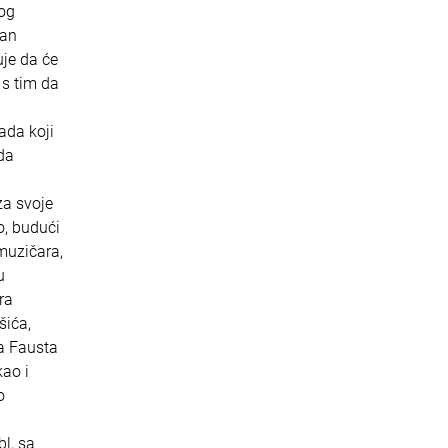
nog
van
je da će
 s tim da
ada koji
da
za svoje
o, budući
muzičara,
u
ra
šića,
a Fausta
kao i
o
l, sa