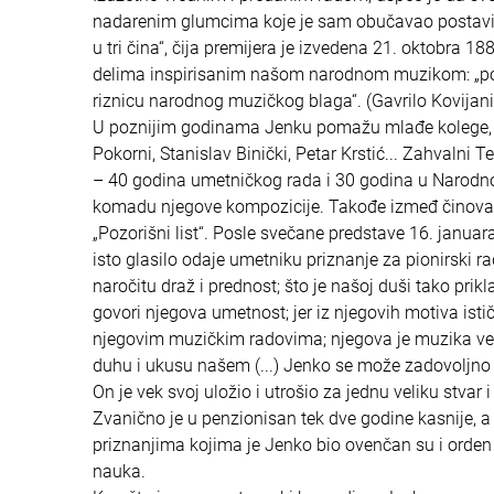
nadarenim glumcima koje je sam obučavao postavi prv
u tri čina“, čija premijera je izvedena 21. oktobra 
delima inspirisanim našom narodnom muzikom: „pok
riznicu narodnog muzičkog blaga“. (Gavrilo Kovija
U poznijim godinama Jenku pomažu mlađe kolege, najp
Pokorni, Stanislav Binički, Petar Krstić... Zahvalni
– 40 godina umetničkog rada i 30 godina u Narodnom
komadu njegove kompozicije. Takođe izmeđ činova s
„Pozorišni list“. Posle svečane predstave 16. januara
isto glasilo odaje umetniku priznanje za pionirski 
naročitu draž i prednost; što je našoj duši tako prik
govori njegova umetnost; jer iz njegovih motiva ist
njegovim muzičkim radovima; njegova je muzika već
duhu i ukusu našem (...) Jenko se može zadovoljno da
On je vek svoj uložio i utrošio za jednu veliku stvar 
Zvanično je u penzionisan tek dve godine kasnije, a
priznanjima kojima je Jenko bio ovenčan su i orden s
nauka.