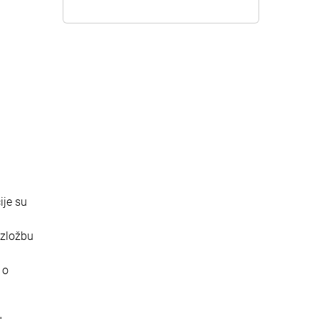
ije su
izložbu
 o