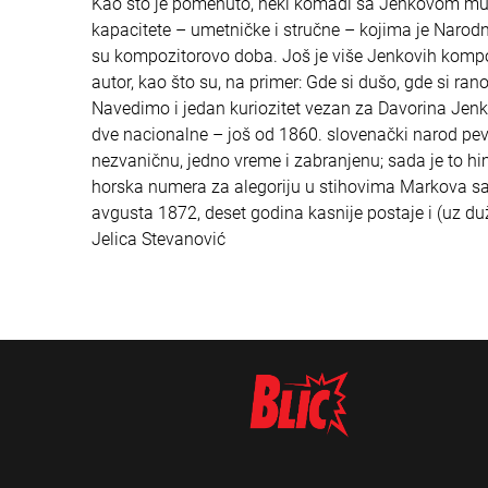
Kao što je pomenuto, neki komadi sa Jenkovom mu
kapacitete – umetničke i stručne – kojima je Narod
su kompozitorovo doba. Još je više Jenkovih kompozi
autor, kao što su, na primer: Gde si dušo, gde si ran
Navedimo i jedan kuriozitet vezan za Davorina Jenka:
dve nacionalne – još od 1860. slovenački narod pev
nezvaničnu, jedno vreme i zabranjenu; sada je to h
horska numera za alegoriju u stihovima Markova sab
avgusta 1872, deset godina kasnije postaje i (uz d
Jelica Stevanović