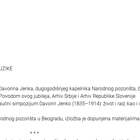
UZIKE
Davorina Jenka, dugogodišnjeg kapelnika Narodnog pozorišta, č
ovodom ovog jubileja, Arhiv Srbije i Arhiv Republike Slovenije
naučni simpozijum Davorin Jenko (1835–1914): život i rad, kao i 
rodnog pozorišta u Beogradu, izložba je dopunjena materijalima
 *