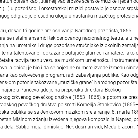
teraturi opisan kao „utemeljivač srpske scenske muzike i jedan o
...) u pozorišnoj i orkestarskoj muzici postavio je osnove srps
pedagog odigrao je presudnu ulogu u nastanku muzičkog profesio
ću, došao tri godine pre osnivanja Narodnog pozorišta, 1865.
ira se i stalni ansambl tek osnovanog nacionalnog teatra, a u n
anja na umetnike i druge pozorišne stručnjake iz okolnih zemalja
, te na talentovane i dokazane putujuće glumce i amatere. Iako
četaka razvija tesnu vezu sa muzičkom umetnošću. Instrumenta
va, a običaj je bio i da se pojedine numere izvode između činov
rana kao celovečernji program, radi zabavljanja publike. Kao od
ovens-om potonje takozvane „muzičke grane“ Narodnog pozorišta
o najpre u Pančevo gde je na preporuku direktora Bečkog
pskog crkvenog pevačkog društva (1863–1865), a potom se pres
gradskog pevačkog društva po smrti Kornelija Stankovića (1865
ska publika se sa Jenkovom muzikom srela ranije, 8. marta 18
petan Mišinom zdanju izvedena njegova kompozicija Napred, p
va dela: Sabljo moja, dimiskijo, Nek dušman vidi, Među braćom,