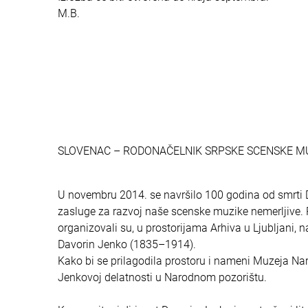
M.B.
SLOVENAC – RODONAČELNIK SRPSKE SCENSKE M
U novembru 2014. se navršilo 100 godina od smrti 
zasluge za razvoj naše scenske muzike nemerljive. P
organizovali su, u prostorijama Arhiva u Ljubljani, 
Davorin Jenko (1835–1914).
Kako bi se prilagodila prostoru i nameni Muzeja Na
Jenkovoj delatnosti u Narodnom pozorištu.
* *