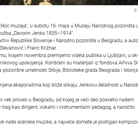
7.
 „Noć muzeja“, u subotu 16. maja u Muzeju Narodnog pozorišta 
zložba „Davorin Jenko 1835–1914“.
, Arhiv Republike Slovenije i Narodno pozorište u Beogradu, a auto
 Stevanović i Franc Križnar.
imu, krajem novembra premijerno videla publika u Ljubljani, u ok
kovog upokojenja. Korišćeni su materijali iz fondova Arhiva Srb
 pozorišne umetnosti Srbije, Biblioteke grada Beograda i Istorij
njena eksponatima koji bliže slikaju Jenkovu delatnost u Naro
ni vek proveo u Beogradu, od kojeg je veći deo posvetio našem
 trag kao dirigent, vokalni i instrumentalni pedagog, a naročito
lnik naše scenske muzike, a najveće domete je postigao kompoz