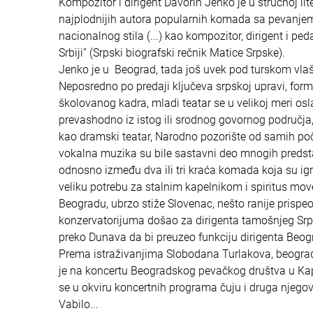
Kompozitor i dirigent Davorin Jenko je u stručnoj li
najplodnijih autora popularnih komada sa pevanjem (
nacionalnog stila (...) kao kompozitor, dirigent i 
Srbiji“ (Srpski biografski rečnik Matice Srpske).
Jenko je u Beograd, tada još uvek pod turskom vlaš
Neposredno po predaji ključeva srpskoj upravi, form
školovanog kadra, mladi teatar se u velikoj meri osl
prevashodno iz istog ili srodnog govornog područja
kao dramski teatar, Narodno pozorište od samih po
vokalna muzika su bile sastavni deo mnogih predsta
odnosno između dva ili tri kraća komada koja su ig
veliku potrebu za stalnim kapelnikom i spiritus m
Beogradu, ubrzo stiže Slovenac, nešto ranije prispe
konzervatorijuma došao za dirigenta tamošnjeg Sr
preko Dunava da bi preuzeo funkciju dirigenta Beo
Prema istraživanjima Slobodana Turlakova, beograd
je na koncertu Beogradskog pevačkog društva u Ka
se u okviru koncertnih programa čuju i druga njego
Vabilo...