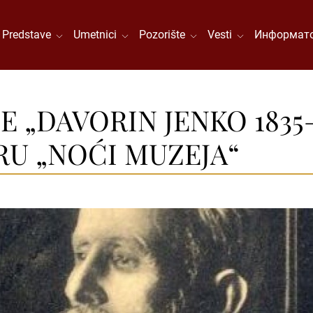
Predstave
Umetnici
Pozorište
Vesti
Информато
„DAVORIN JENKO 1835–191
RU „NOĆI MUZEJA“