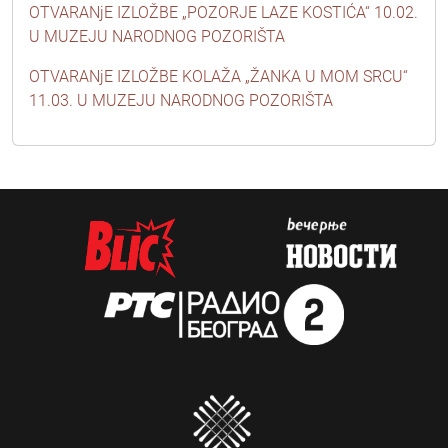
OTVARANjE IZLOŽBE „POZORJE LAZE KOSTIĆA“ 10.02.
U MUZEJU NARODNOG POZORIŠTA
OTVARANjE IZLOŽBE KOLAŽA „ŽANKA U MOM SRCU“
11.03. U MUZEJU NARODNOG POZORIŠTA