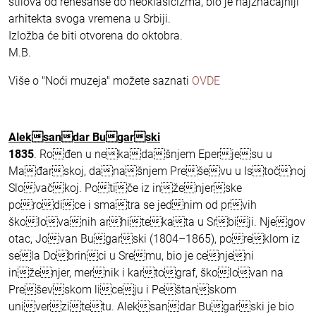
stilova od renesanse do neoklasicizma, bio je najznačajniji
arhitekta svoga vremena u Srbiji.
Izložba će biti otvorena do oktobra.
M.B.
Više o "Noći muzeja" možete saznati
OVDE
Aleksandar Bugarski
1835
. Rođen u nekadašnjem Eperjesu u
Mađarskoj, današnjem Preševu u Istočnoj
Slovačkoj. Potiče iz inženjerske
porodice i smatra se jednim od prvih
školovanih arhitekata u Srbiji. Njegov
otac, Jovan Bugarski (1804–1865), poreklom iz
sela Dobrinci u Sremu, bio je cenjeni
inženjer, mernik i kartograf, školovan na
Preševskom liceju i Peštanskom
univerzitetu. Aleksandar Bugarski je bio