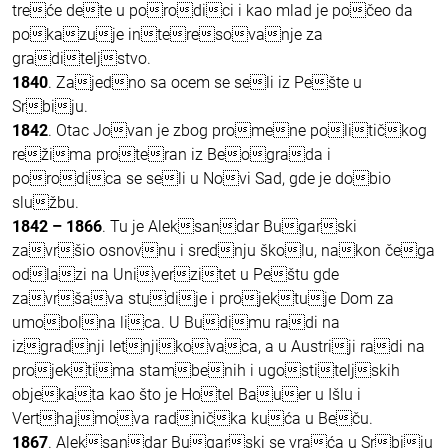
treće dete u porodici i kao mlad je počeo da
pokazuje interesovanje za
graditeljstvo.
1840
. Zajedno sa ocem se seli iz Pešte u
Srbiju.
1842
. Otac Jovan je zbog promene političkog
režima proteran iz Beograda i
porodica se seli u Novi Sad, gde je dobio
službu.
1842 – 1866
. Tu je Aleksandar Bugarski
završio osnovnu i srednju školu, nakon čega
odlazi na Univerzitet u Peštu gde
završava studije i projektuje Dom za
umobolna lica. U Budimu radi na
izgradnji letnjikovaca, a u Austriji radi na
projektima stambenih i ugostiteljskih
objekata kao što je Hotel Bauer u Išlu i
Verthajmova radnička kuća u Beču.
1867
. Aleksandar Bugarski se vraća u Srbiju