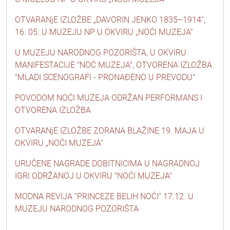
OTVARANjE IZLOŽBE „DAVORIN JENKO 1835–1914“,
16. 05. U MUZEJU NP U OKVIRU „NOĆI MUZEJA“
U MUZEJU NARODNOG POZORIŠTA, U OKVIRU
MANIFESTACIJE "NOĆ MUZEJA", OTVORENA IZLOŽBA
"MLADI SCENOGRAFI - PRONAĐENO U PREVODU"
POVODOM NOĆI MUZEJA ODRŽAN PERFORMANS I
OTVORENA IZLOŽBA
OTVARANjE IZLOŽBE ZORANA BLAŽINE 19. MAJA U
OKVIRU „NOĆI MUZEJA“
URUČENE NAGRADE DOBITNICIMA U NAGRADNOJ
IGRI ODRŽANOJ U OKVIRU "NOĆI MUZEJA"
MODNA REVIJA “PRINCEZE BELIH NOĆI” 17.12. U
MUZEJU NARODNOG POZORIŠTA