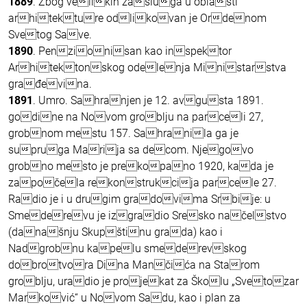
1889
. Zbog velikih zasluga u oblasti
arhitekture odlikovan je Ordenom
Svetog Save.
1890
. Penzionisan kao inspektor
Arhitektonskog odelenja Ministarstva
građevina.
1891
. Umro. Sahranjen je 12. avgusta 1891.
godine na Novom groblju na parceli 27,
grobnom mestu 157. Sahranila ga je
supruga Marija sa decom. Njegovo
grobno mesto je prekopano 1920, kada je
započela rekonstrukcija parcele 27.
Radio je i u drugim gradovima Srbije: u
Smederevu je izgradio Sresko načelstvo
(današnju Skupštinu grada) kao i
Nadgrobnu kapelu smederevskog
dobrotvora Dina Mančića na Starom
groblju, uradio je projekat za Školu „Svetozar
Marković“ u Novom Sadu, kao i plan za