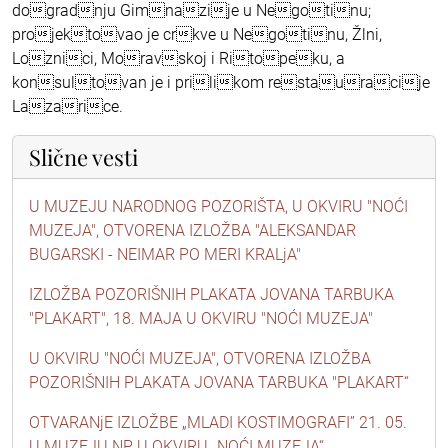
dogradnju Gimnazije u Negotinu;
projektovao je crkve u Negotinu, Žlni,
Loznici, Moravskoj i Ritopeku, a
konsultovan je i prilikom restauracije
Lazarice.
Slične vesti
U MUZEJU NARODNOG POZORIŠTA, U OKVIRU "NOĆI
MUZEJA", OTVORENA IZLOŽBA "ALEKSANDAR
BUGARSKI - NEIMAR PO MERI KRALjA"
IZLOŽBA POZORIŠNIH PLAKATA JOVANA TARBUKA
"PLAKART", 18. MAJA U OKVIRU "NOĆI MUZEJA"
U OKVIRU "NOĆI MUZEJA", OTVORENA IZLOŽBA
POZORIŠNIH PLAKATA JOVANA TARBUKA "PLAKART“
OTVARANjE IZLOŽBE „MLADI KOSTIMOGRAFI” 21. 05.
U MUZEJU NP U OKVIRU „NOĆI MUZEJA“