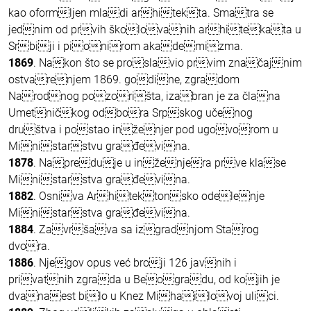
kao oformljen mladi arhitekta. Smatra se
jednim od prvih školovanih arhitekata u
Srbiji i pionirom akademizma.
1869
. Nakon što se proslavio prvim značajnim
ostvarenjem 1869. godine, zgradom
Narodnog pozorišta, izabran je za člana
Umetničkog odbora Srpskog učenog
društva i postao inženjer pod ugovorom u
Ministarstvu građevina.
1878
. Napreduje u inženjera prve klase
Ministarstva građevina.
1882
. Osniva Arhitektonsko odelenje
Ministarstva građevina.
1884
. Završava sa izgradnjom Starog
dvora.
1886
. Njegov opus već broji 126 javnih i
privatnih zgrada u Beogradu, od kojih je
dvanaest bilo u Knez Mihailovoj ulici.