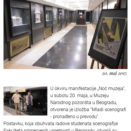
20. maj 2017.
U okviru manifestacije „Noć muzeja”,
u subotu 20. maja, u Muzeju
Narodnog pozorišta u Beogradu,
otvorena je izložba “Mladi scenografi
- pronađeno u prevodu”.
Postavku, koja obuhvata radove studenata scenografije
Fakulteta primenjenih umetnosti u Beogradu, otvorili su