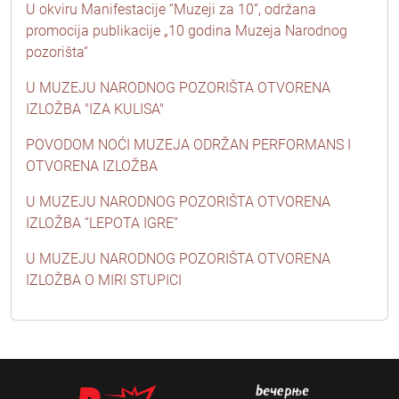
U okviru Manifestacije “Muzeji za 10”, održana
promocija publikacije „10 godina Muzeja Narodnog
pozorišta“
U MUZEJU NARODNOG POZORIŠTA OTVORENA
IZLOŽBA "IZA KULISA"
POVODOM NOĆI MUZEJA ODRŽAN PERFORMANS I
OTVORENA IZLOŽBA
U MUZEJU NARODNOG POZORIŠTA OTVORENA
IZLOŽBA “LEPOTA IGRE”
U MUZEJU NARODNOG POZORIŠTA OTVORENA
IZLOŽBA O MIRI STUPICI