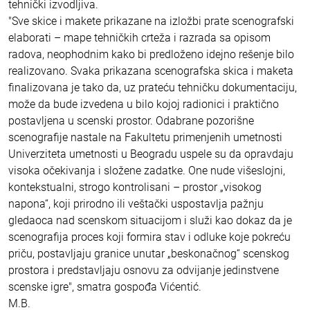
tehnički izvodljiva.
"Sve skice i makete prikazane na izložbi prate scenografski
elaborati – mape tehničkih crteža i razrada sa opisom
radova, neophodnim kako bi predloženo idejno rešenje bilo
realizovano. Svaka prikazana scenografska skica i maketa
finalizovana je tako da, uz prateću tehničku dokumentaciju,
može da bude izvedena u bilo kojoj radionici i praktično
postavljena u scenski prostor. Odabrane pozorišne
scenografije nastale na Fakultetu primenjenih umetnosti
Univerziteta umetnosti u Beogradu uspele su da opravdaju
visoka očekivanja i složene zadatke. One nude višeslojni,
kontekstualni, strogo kontrolisani – prostor „visokog
napona“, koji prirodno ili veštački uspostavlja pažnju
gledaoca nad scenskom situacijom i služi kao dokaz da je
scenografija proces koji formira stav i odluke koje pokreću
priču, postavljaju granice unutar „beskonačnog“ scenskog
prostora i predstavljaju osnovu za odvijanje jedinstvene
scenske igre", smatra gospođa Vićentić.
M.B.