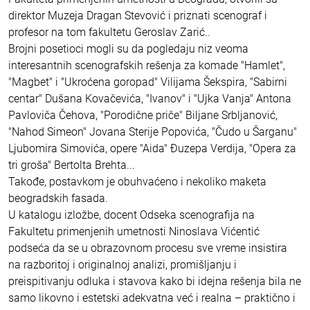
direktor Muzeja Dragan Stevović i priznati scenograf i
profesor na tom fakultetu Geroslav Zarić..
Brojni posetioci mogli su da pogledaju niz veoma
interesantnih scenografskih rešenja za komade "Hamlet",
"Magbet" i "Ukroćena goropad" Vilijama Šekspira, "Sabirni
centar" Dušana Kovačevića, "Ivanov" i "Ujka Vanja" Antona
Pavloviča Čehova, "Porodične priče" Biljane Srbljanović,
"Nahod Simeon" Jovana Sterije Popovića, "Čudo u Šarganu"
Ljubomira Simovića, opere "Aida" Đuzepa Verdija, "Opera za
tri groša" Bertolta Brehta...
Takođe, postavkom je obuhvaćeno i nekoliko maketa
beogradskih fasada.
U katalogu izložbe, docent Odseka scenografija na
Fakultetu primenjenih umetnosti Ninoslava Vićentić
podseća da se u obrazovnom procesu sve vreme insistira
na razboritoj i originalnoj analizi, promišljanju i
preispitivanju odluka i stavova kako bi idejna rešenja bila ne
samo likovno i estetski adekvatna već i realna – praktično i