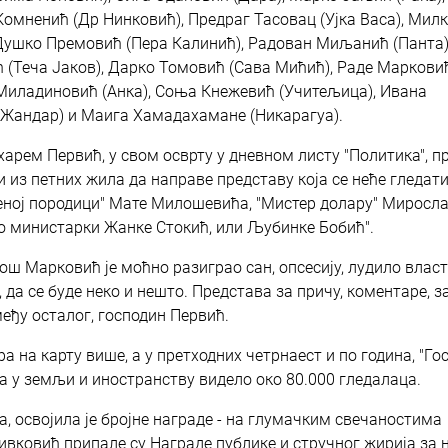
омненић (Др Нинковић), Предраг Тасовац (Ујка Васа), Мил
, Душко Премовић (Пера Калинић), Радован Миљанић (Панта)
ћ (Теча Јаков), Дарко Томовић (Сава Мићић), Раде Маркови
 Миладиновић (Анка), Соња Кнежевић (Учитељица), Ивана
(Жандар) и Маига Хамадахамане (Никарагуа).
харем Первић, у свом осврту у дневном листу "Политика", 
и из петних жила да направе представу која се неће гледат
шћеној породици" Мате Милошевића, "Мистер долару" Миросл
 о министарки Жанке Стокић, или Љубинке Бобић".
агош Марковић је моћно разиграо сан, опсесију, лудило власт
 да се буде неко и нешто. Представа за причу, коментаре, за
међу осталог, господин Первић.
ра на карту више, а у претходних четрнаест и по година, "Го
а у земљи и иностранству видело око 80.000 гледалаца.
, освојила је бројне награде - на глумачким свечаностима
вковић припале су Награде публике и стручног жирија за 