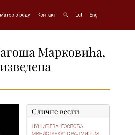
матор о раду
Контакт
Lat
Eng
Јагоша Марковића,
 изведена
Сличне вести
НУШИЋЕВА "ГОСПОЂА
МИНИСТАРКА", С РАДМИЛОМ