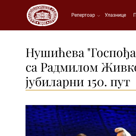
Репертоар
Улазнице
Нушићева "Госпођа
са Радмилом Живко
јубиларни 150. пут