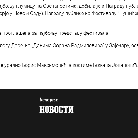
ајбољу глумицу на Свечаностима, добила је и Награду публ
орје у Новом Саду), Награду публике на Фестивалу "Нушиће
је проглашена за најбољу представу фестивала.
улогу Даре, на „Данима Зорана Радмиловића” у Зајечару, ос
 је урадио Борис Максимовић, а костиме Божана Јовановић