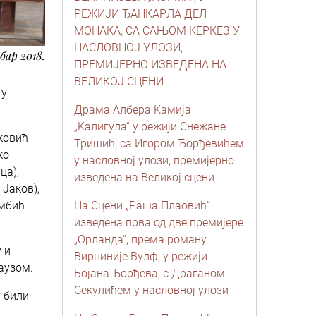
РЕЖИЈИ ЂАНКАРЛА ДЕЛ
МОНАКА, СА САЊОМ КЕРКЕЗ У
НАСЛОВНОЈ УЛОЗИ,
мбар 2018.
ПРЕМИЈЕРНО ИЗВЕДЕНА НА
ВЕЛИКОЈ СЦЕНИ
 у
Драма Албера Kамија
„Kалигула“ у режији Снежане
ковић
Тришић, са Игором Ђорђевићем
ко
у насловној улози, премијерно
ца),
изведена на Великој сцени
 Јаков),
амбић
На Сцени „Раша Плаовић“
изведена прва од две премијере
„Орланда“, према роману
 и
Вирџиније Вулф, у режији
аузом.
Бојана Ђорђева, с Драганом
Секулићем у насловној улози
у били