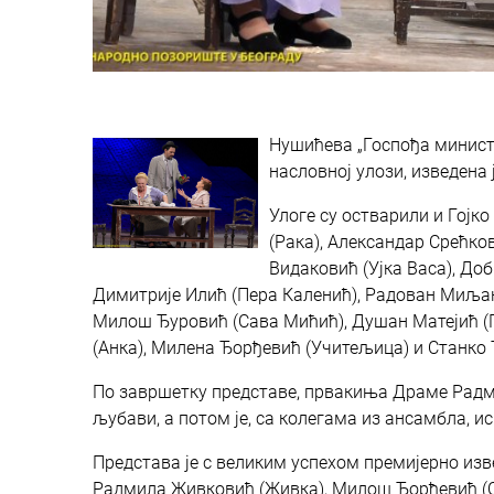
Нушићева „Госпођа минист
насловној улози, изведена 
Улоге су остварили и Гојк
(Рака), Александар Срећко
Видаковић (Ујка Васа), Доб
Димитрије Илић (Пера Калeнић), Радован Миљанић
Милош Ђуровић (Сава Мићић), Душан Матејић (П
(Анка), Милена Ђорђевић (Учитељица) и Станко 
По завршетку представе, првакиња Драме Радми
љубави, а потом је, са колегама из ансамбла, 
Представа је с великим успехом премијерно изве
Радмила Живковић (Живка), Милош Ђорђевић (Си