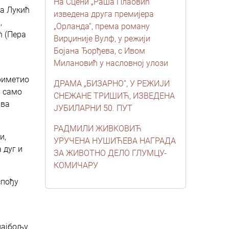
На Сцени „Раша Плаовић“
ка Лукић
изведена друга премијера
,
„Орланда“, према роману
ћ (Пера
Вирџиније Вулф, у режији
Бојана Ђорђева, с Ивом
Милановић у насловној улози
приметио
ДРАМА „БИЗАРНО”, У РЕЖИЈИ
и само
СНЕЖАНЕ ТРИШИЋ, ИЗВЕДЕНА
ава
ЈУБИЛАРНИ 50. ПУТ
РАДМИЛИ ЖИВКОВИЋ
и,
УРУЧЕНА НУШИЋЕВА НАГРАДА
 дуг и
ЗА ЖИВОТНО ДЕЛО ГЛУМЦУ-
КОМИЧАРУ
спођу
најбољу