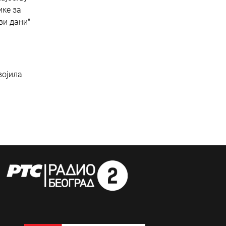
ике за
ви дани"
војила
.