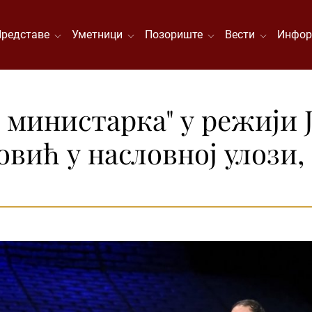
Представе
Уметници
Позориште
Вести
Инфор
 министарка" у режији 
вић у насловној улози,