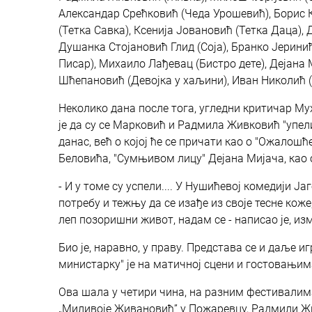
Александар Срећковић (Чеда Урошевић), Борис К
(Тетка Савка), Ксенијa Јовановић (Тетка Даца)
Душанка Стојановић Глид (Соја), Бранко Јерини
Писар), Михаило Лађевац (Бистро дете), Дејана
Шћепановић (Девојка у хаљини), Иван Николић 
Неколико дана после тога, угледни критичар Му
је да су се Марковић и Радмила Живковић "упел
данас, већ о којој ће се причати као о "Ожало
Беловића, "Сумњивом лицу" Дејана Мијача, као
- И у томе су успели.... У Нушићевој комедији Ј
потребу и тежњу да се изађе из своје тесне коже,
леп позоришни живот, надам се - написао је, из
Био је, наравно, у праву. Представа се и даље иг
министарку" је на матичној сцени и гостовањим
Ова шала у четири чина, на разним фестивалима
„Миливоје Живановић” у Пожаревцу, Радмили Жи