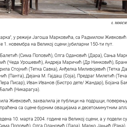
1. нове
арка", у режији Јагоша Марковића, са Радмилом Живковић
је 1. новембра на Великој сцени јубиларни 150-ти пут.
о Балетић (Сима Поповић), Олга Одановић (Дара), Сања Мар
вић (Чеда Урошевић), Андреја Маричић (Др Нинковић), Бран
рила Стојнић (Тетка Савка), Анђелка Миливојевић (Тетка Да
 (Панта), Дејана М. Гајдаш (Соја), Предраг Милетић (Теча
ера Писар), Иван Иванов (Бистро дете/ Жандар), Бојана Б
Ђалић (Никарагуа).
ла Живковић, захвалила је публици на подршци, поверењу
испраћена са сцене бурним овацијама и десетоминутним апл
дена 10. марта 2004. године на Великој сцени, а у подели с
ма Поповић), Олга Одановић (Дара), Марко Јањић (Рака),