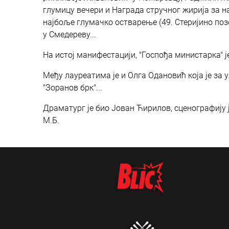
глумицу вечери и Награда стручног жирија за н
најбоље глумачко остварење (49. Стеријино поз
у Смедереву...
На истој манифестацији, "Госпођа министарка" 
Међу лауреатима је и Олга Одановић која је за 
"Зоранов брк"...
Драматург је био Јован Ћирилов, сценографију
М.Б.