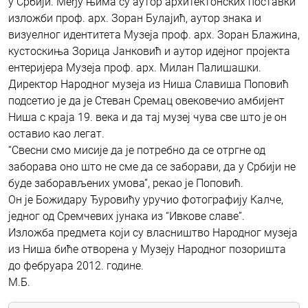
у Србији. Међу њима су аутор архитектонских поставки
изложби проф. арх. Зоран Булајић, аутор знака и
визуелног идентитета Музеја проф. арх. Зоран Блажина,
кустоскиња Зорица Јанковић и аутор идејног пројекта
ентеријера Музеја проф. арх. Милан Палишашки.
Директор Народног музеја из Ниша Славиша Поповић
подсетио је да је Стеван Сремац овековечио амбијент
Ниша с краја 19. века и да тај музеј чува све што је он
оставио као легат.
“Свесни смо мисије да је потребно да се отргне од
заборава оно што не сме да се заборави, да у Србији не
буде заборављених умова”, рекао је Поповић.
Он је Божидару Ђуровићу уручио фотографију Калче,
једног од Сремчевих јунака из “Ивкове славе”.
Изложба предмета који су власништво Народног музеја
из Ниша биће отворена у Музеју Народног позоришта
до фебруара 2012. године.
М.Б.