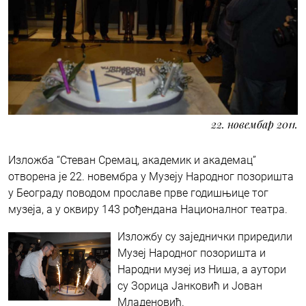
22. новембар 2011.
Изложба “Стеван Сремац, академик и академац”
отворена је 22. новембра у Музеју Народног позоришта
у Београду поводом прославе прве годишњице тог
музеја, а у оквиру 143 рођендана Националног театра.
Изложбу су заједнички приредили
Музеј Народног позоришта и
Народни музеј из Ниша, а аутори
су Зорица Јанковић и Јован
Младеновић.