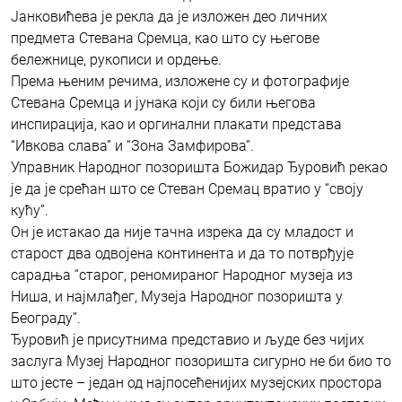
Јанковићева је рекла да је изложен део личних
предмета Стевана Сремца, као што су његове
бележнице, рукописи и ордење.
Према њеним речима, изложене су и фотографије
Стевана Сремца и јунака који су били његова
инспирација, као и оргинални плакати представа
“Ивкова слава” и “Зона Замфирова”.
Управник Народног позоришта Божидар Ђуровић рекао
је да је срећан што се Стеван Сремац вратио у “своју
кућу”.
Он је истакао да није тачна изрека да су младост и
старост два одвојена континента и да то потврђује
сарадња “старог, реномираног Народног музеја из
Ниша, и најмлађег, Музеја Народног позоришта у
Београду”.
Ђуровић је присутнима представио и људе без чијих
заслуга Музеј Народног позоришта сигурно не би био то
што јесте – један од најпосећенијих музејских простора