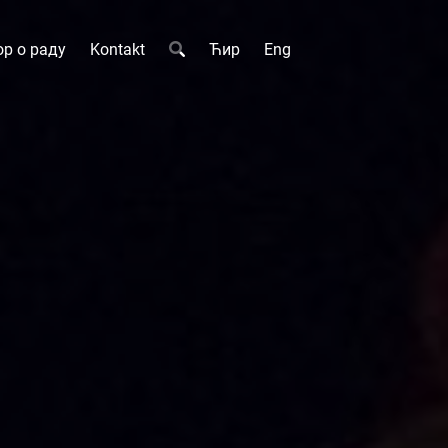
р о раду
Kontakt
Ћир
Eng