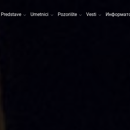
Predstave
Umetnici
Pozorište
Vesti
Информато