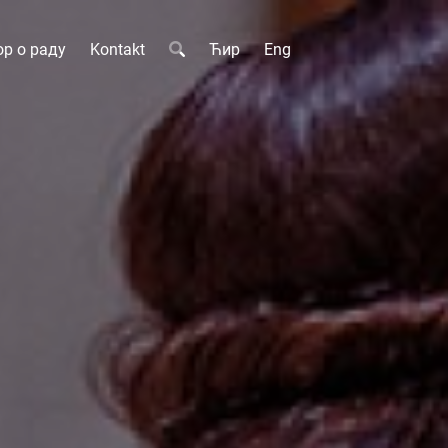
р о раду
Kontakt
Ћир
Eng