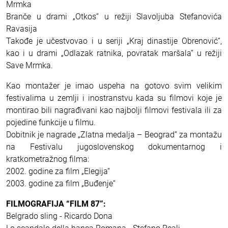
Mrmka
Branče u drami „Otkos“ u režiji Slavoljuba Stefanovića
Ravasija
Takođe je učestvovao i u seriji „Kraj dinastije Obrenović“,
kao i u drami „Odlazak ratnika, povratak maršala“ u režiji
Save Mrmka.
Kao montažer je imao uspeha na gotovo svim velikim
festivalima u zemlji i inostranstvu kada su filmovi koje je
montirao bili nagrađivani kao najbolji filmovi festivala ili za
pojedine funkcije u filmu.
Dobitnik je nagrade „Zlatna medalja – Beograd“ za montažu
na Festivalu jugoslovenskog dokumentarnog i
kratkometražnog filma:
2002. godine za film „Elegija“
2003. godine za film „Buđenje“
FILMOGRAFIJA “FILM 87”:
Belgrado sling - Ricardo Dona