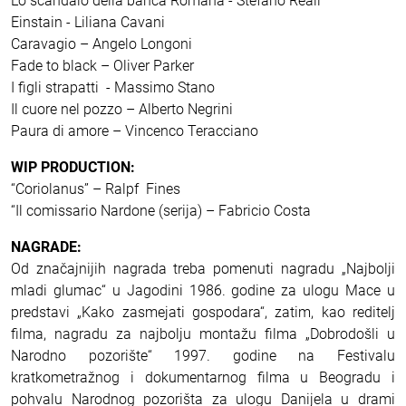
Lo scandalo della banca Romana - Stefano Reali
Einstain - Liliana Cavani
Caravagio – Angelo Longoni
Fade to black – Oliver Parker
I figli strapatti - Massimo Stano
Il cuore nel pozzo – Alberto Negrini
Paura di amore – Vincenco Teracciano
WIP PRODUCTION:
“Coriolanus” – Ralpf Fines
“Il comissario Nardone (serija) – Fabricio Costa
NAGRADE:
Od značajnijih nagrada treba pomenuti nagradu „Najbolji
mladi glumac“ u Jagodini 1986. godine za ulogu Mace u
predstavi „Kako zasmejati gospodara“, zatim, kao reditelj
filma, nagradu za najbolju montažu filma „Dobrodošli u
Narodno pozorište“ 1997. godine na Festivalu
kratkometražnog i dokumentarnog filma u Beogradu i
pohvalu Narodnog pozorišta za ulogu Danijela u drami