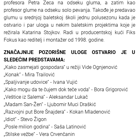
profesora Petra Zeca na odseku gluma, a zatim kao
profesor glume na odseku solo pevanja. Takođe je predavao
glumu u srednjoj baletskoj školi jednu polusezonu kada je
ostvario i par uloga u nekim baletskim projektima koje je
režirala Katarina Stojkov. Radi u producentskoj kući Fiks
Fokus kao reditelj i montažer od 1998. godine.
ZNAČAJNIJE POZORIŠNE ULOGE OSTVARIO JE U
SLEDEĆIM PREDSTAVAMA:
„Kako zasmejati gospodara“ u režiji Vide Ognjenović
„Konak“ - Mira Trailović
„Spaljivanje udovice“ - Ivana Vujić
„Kako mogu da te čujem dok teče voda“ - Bora Grigorović
„Veštice iz Salema“ - Aleksandar Lukač
„Madam San-Žen“ - Ljubomir Muci Draškić
„Razvojni put Bore Šnajdera“ - Kokan Mladenović
„Idiot“ - Stevo Žigon
„Posle milion godina“ - Saša Latinović
„Stilske vežbe“ - Vera Crvenčanin