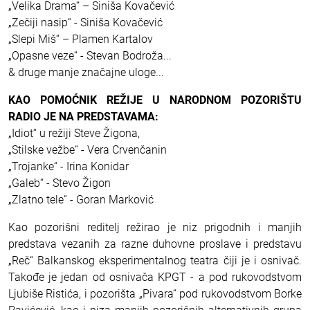
„Velika Drama“ – Siniša Kovačević
„Zečiji nasip“ - Siniša Kovačević
„Slepi Miš“ – Plamen Kartalov
„Opasne veze“ - Stevan Bodroža...
& druge manje značajne uloge...
KAO POMOĆNIK REŽIJE U NARODNOM POZORIŠTU
RADIO JE NA PREDSTAVAMA:
„Idiot“ u režiji Steve Žigona,
„Stilske vežbe“ - Vera Crvenčanin
„Trojanke“ - Irina Konidar
„Galeb“ - Stevo Žigon
„Zlatno tele“ - Goran Marković
Kao pozorišni reditelj režirao je niz prigodnih i manjih
predstava vezanih za razne duhovne proslave i predstavu
„Reč“ Balkanskog eksperimentalnog teatra čiji je i osnivač.
Takođe je jedan od osnivača KPGT - a pod rukovodstvom
Ljubiše Ristića, i pozorišta „Pivara“ pod rukovodstvom Borke