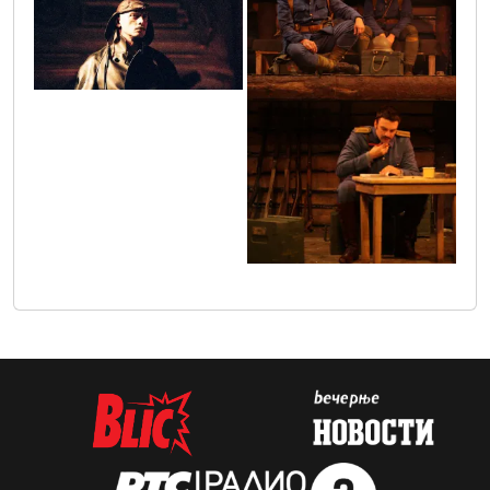
photo05_35
img_67401