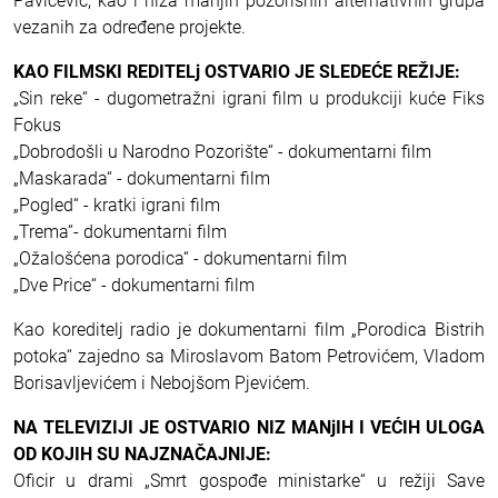
Pavićević, kao i niza manjih pozorišnih alternativnih grupa
vezanih za određene projekte.
KAO FILMSKI REDITELj OSTVARIO JE SLEDEĆE REŽIJE:
„Sin reke“ - dugometražni igrani film u produkciji kuće Fiks
Fokus
„Dobrodošli u Narodno Pozorište“ - dokumentarni film
„Maskarada“ - dokumentarni film
„Pogled“ - kratki igrani film
„Trema“- dokumentarni film
„Ožalošćena porodica“ - dokumentarni film
„Dve Price“ - dokumentarni film
Kao koreditelj radio je dokumentarni film „Porodica Bistrih
potoka“ zajedno sa Miroslavom Batom Petrovićem, Vladom
Borisavljevićem i Nebojšom Pjevićem.
NA TELEVIZIJI JE OSTVARIO NIZ MANjIH I VEĆIH ULOGA
OD KOJIH SU NAJZNAČAJNIJE:
Oficir u drami „Smrt gospođe ministarke“ u režiji Save