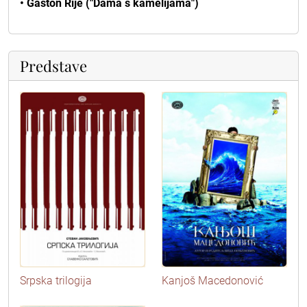
• Gaston Rije ("Dama s kamelijama")
Predstave
Srpska trilogija
Kanjoš Macedonović