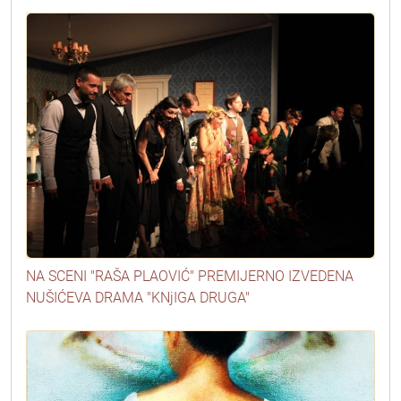
NA SCENI "RAŠA PLAOVIĆ" PREMIJERNO IZVEDENA
NUŠIĆEVA DRAMA "KNjIGA DRUGA"