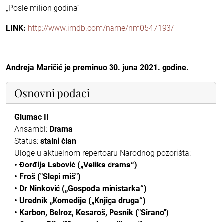
„Posle milion godina“
LINK:
http://www.imdb.com/name/nm0547193/
Andreja Maričić je preminuo 30. juna 2021. godine.
Osnovni podaci
Glumac II
Ansambl:
Drama
Status:
stalni član
Uloge u aktuelnom repertoaru Narodnog pozorišta:
• Đorđija Labović („Velika drama“)
• Froš ("Slepi miš")
• Dr Ninković („Gospođa ministarka“)
• Urednik „Komedije („Knjiga druga“)
• Karbon, Belroz, Kesaroš, Pesnik ("Sirano")