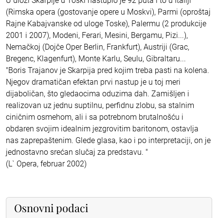
U ulozi Skarpije u Toski nastupio je 92 puta i to u Italiji
(Rimska opera (gostovanje opere u Moskvi), Parmi (oproštaj
Rajne Kabajvanske od uloge Toske), Palermu (2 produkcije
2001 i 2007), Modeni, Ferari, Mesini, Bergamu, Pizi...),
Nemačkoj (Dojče Oper Berlin, Frankfurt), Austriji (Grac,
Bregenc, Klagenfurt), Monte Karlu, Seulu, Gibraltaru...
"Boris Trajanov je Skarpija pred kojim treba pasti na kolena.
Njegov dramatičan efektan prvi nastup je u toj meri
dijaboličan, što gledaocima oduzima dah. Zamišljen i
realizovan uz jednu suptilnu, perfidnu zlobu, sa stalnim
ciničnim osmehom, ali i sa potrebnom brutalnošću i
obdaren svojim idealnim jezgrovitim baritonom, ostavlja
nas zaprepaštenim. Glede glasa, kao i po interpretaciji, on je
jednostavno srećan slučaj za predstavu. "
(L` Opera, februar 2002)
Osnovni podaci