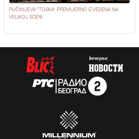
PUČINIJEVA "TOSKA" PREMIJERNO IZVEDENA NA
VELIKOJ SCENI