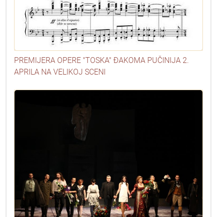
PREMIJERA OPERE "TOSKA" ĐAKOMA PUČINIJA 2.
APRILA NA VELIKOJ SCENI