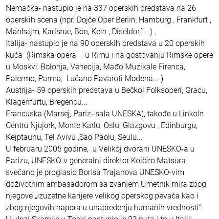
Nemačka- nastupio je na 337 operskih predstava na 26
operskih scena (npr. Dojče Oper Berlin, Hamburg , Frankfurt ,
Manhajm, Karlsrue, Bon, Keln , Diseldorf... ) ,
Italija- nastupio je na 90 operskih predstava u 20 operskih
kuća (Rimska opera – u Rimu i na gostovanju Rimske opere
u Moskvi; Bolonja, Venecija, Mađo Muzikale Firenca,
Palermo, Parma, Lučano Pavaroti Modena... )
Austrija- 59 operskih predstava u Bečkoj Folksoperi, Gracu,
Klagenfurtu, Bregencu...
Francuska (Marsej, Pariz- sala UNESKA), takođe u Linkoln
Centru Njujork, Monte Karlu, Oslu, Glazgovu , Edinburgu,
Kejptaunu, Tel Avivu ,Sao Paolu, Seulu...
U februaru 2005 godine, u Velikoj dvorani UNESKO-a u
Parizu, UNESKO-v generalni direktor Koičiro Matsura
svečano je proglasio Borisa Trajanova UNESKO-vim
doživotnim ambasadorom sa zvanjem Umetnik mira zbog
njegove „izuzetne karijere velikog operskog pevača kao i
zbog njegovih napora u unapređenju humanih vrednosti“.