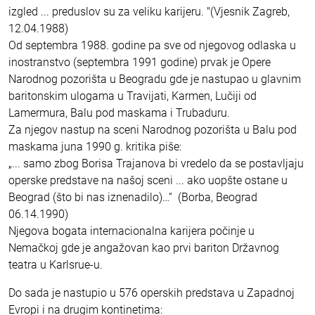
izgled ... preduslov su za veliku karijeru. "(Vjesnik Zagreb,
12.04.1988)
Od septembra 1988. godine pa sve od njegovog odlaska u
inostranstvo (septembra 1991 godine) prvak je Opere
Narodnog pozorišta u Beogradu gde je nastupao u glavnim
baritonskim ulogama u Travijati, Karmen, Lučiji od
Lamermura, Balu pod maskama i Trubaduru.
Za njegov nastup na sceni Narodnog pozorišta u Balu pod
maskama juna 1990 g. kritika piše:
„... samo zbog Borisa Trajanova bi vredelo da se postavljaju
operske predstave na našoj sceni ... ako uopšte ostane u
Beograd (što bi nas iznenadilo)…“ (Borba, Beograd
06.14.1990)
Njegova bogata internacionalna karijera počinje u
Nemačkoj gde je angažovan kao prvi bariton Državnog
teatra u Karlsrue-u.
Do sada je nastupio u 576 operskih predstava u Zapadnoj
Evropi i na drugim kontinetima: