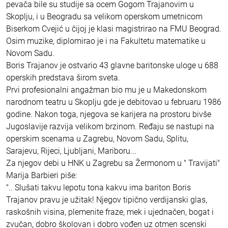
pevača bile su studije sa ocem Gogom Trajanovim u
Skoplju, i u Beogradu sa velikom operskom umetnicom
Biserkom Cvejić u čijoj je klasi magistrirao na FMU Beograd.
Osim muzike, diplomirao je i na Fakultetu matematike u
Novom Sadu.
Boris Trajanov je ostvario 43 glavne baritonske uloge u 688
operskih predstava širom sveta.
Prvi profesionalni angažman bio mu je u Makedonskom
narodnom teatru u Skoplju gde je debitovao u februaru 1986
godine. Nakon toga, njegova se karijera na prostoru bivše
Jugoslavije razvija velikom brzinom. Ređaju se nastupi na
operskim scenama u Zagrebu, Novom Sadu, Splitu,
Sarajevu, Rijeci, Ljubljani, Mariboru...
Za njegov debi u HNK u Zagrebu sa Žermonom u " Travijati"
Marija Barbieri piše:
".. Slušati takvu lepotu tona kakvu ima bariton Boris
Trajanov pravu je užitak! Njegov tipično verdijanski glas,
raskošnih visina, plemenite fraze, mek i ujednačen, bogat i
zvučan, dobro školovan i dobro vođen uz otmen scenski