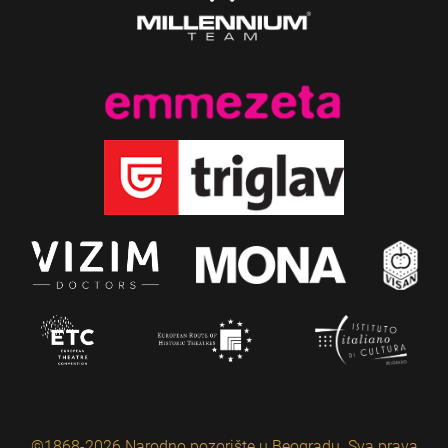
©1868-2026 Narodno pozorište u Beogradu. Sva prava