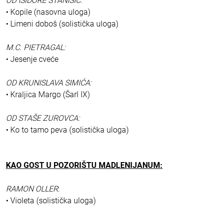
OD ISIDORE STANIŠIĆ:
• Kopile (nasovna uloga)
• Limeni doboš (solistička uloga)
M.C. PIETRAGAL:
• Jesenje cveće
OD KRUNISLAVA SIMIĆA:
• Kraljica Margo (Šarl IX)
OD STAŠE ZUROVCA:
• Ko to tamo peva (solistička uloga)
KAO GOST U POZORIŠTU MADLENIJANUM:
RAMON OLLER
:
• Violeta (solistička uloga)