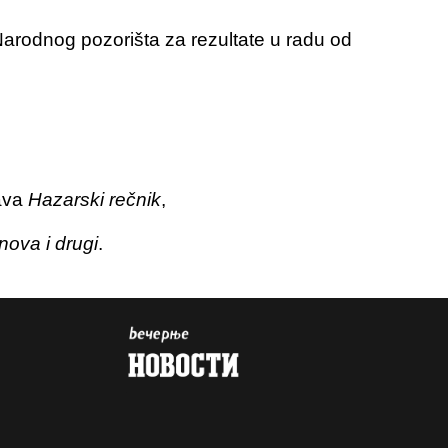
rodnog pozorišta za rezultate u radu od
ava
Hazarski rečnik
,
ova i drugi
.