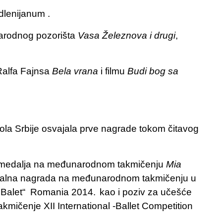
dlenijanum .
Narodnog pozorišta
Vasa Železnova i drugi
,
alfa Fajnsa
Bela vrana
i filmu
Budi bog sa
ola Srbije osvajala prve nagrade tokom čitavog
 medalja na međunarodnom takmičenju
Mia
ijalna nagrada na međunarodnom takmičenju u
 Balet“ Romania 2014.
kao i poziv za učešće
akmičenje
XII International -Ballet Competition