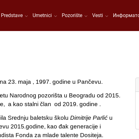
Predstave
Umetnici
Pozorište
Vesti
Информато
a 23. maja , 1997. godine u Pančevu.
etu Narodnog pozorišta u Beogradu od 2015.
e, a kao stalni član od 2019. godine
.
ila Srednju baletsku školu
Dimitrije Parlić
u
vu 2015.godine, kao đak generacije i
ndista Fonda za mlade talente Dositeja.