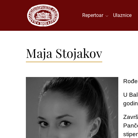
Repertoar
Ulaznice
Maja Stojakov
Rođen
U Bal
godin
Završ
Panče
stipe