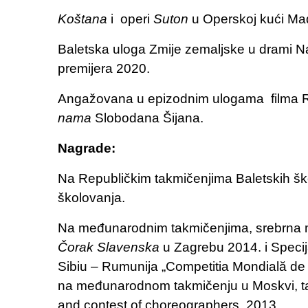
Koštana
i operi
Suton
u Operskoj kući Ma
Baletska uloga Zmije zemaljske u drami 
premijera 2020.
Angažovana u epizodnim ulogama filma R
nama
Slobodana Šijana.
Nagrade:
Na Republičkim takmičenjima Baletskih šk
školovanja.
Na međunarodnim takmičenjima, srebrna
Čorak
Slavenska
u Zagrebu 2014. i Spec
Sibiu – Rumunija
„Competitia Mondială de
na međunarodnom takmičenju u Moskvi, t
and contest of choreographers
,
2013.