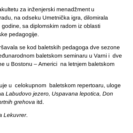
kultetu za inženjerski menadžment
u
adu, na odseku Umetnička igra, dilomirala
 godine, sa diplomskim radom iz oblasti
ske pedagogije.
šavala se kod baletskih pedagoga dve sezone
đunarodnom baletskom seminaru u Varni i dve
e u Bostonu – Americi na letnjem baletskom
uje u
celokupnom baletskom repertoaru, uloge
ima
Labudovo jezero, Uspavana lepotica, Don
mrtnih grehova
itd.
a Lekuvrer
.