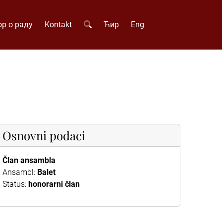
р о раду
Kontakt
Ћир
Eng
Osnovni podaci
Član ansambla
Ansambl:
Balet
Status:
honorarni član