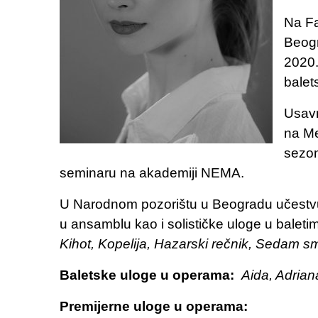
Na Fa
Beogr
2020.
balet
Usavr
na Me
sezon
seminaru na akademiji NEMA.
U Narodnom pozorištu u Beogradu
učestv
u ansamblu kao i solističke uloge u balet
Kihot, Kopelija, Hazarski rečnik, Sedam s
Baletske uloge u operama:
Aida, Adrian
Premijerne uloge u operama: