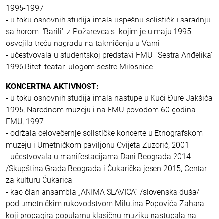
1995-1997
- u toku osnovnih studija imala uspešnu solističku saradnju
sa horom 'Barili' iz Požarevca s kojim je u maju 1995
osvojila treću nagradu na takmičenju u Varni
- učestvovala u studentskoj predstavi FMU 'Sestra Anđelika'
1996,Bitef teatar ulogom sestre Milosnice
KONCERTNA AKTIVNOST:
- u toku osnovnih studija imala nastupe u Kući Đure Jakšića
1995, Narodnom muzeju i na FMU povodom 60 godina
FMU, 1997
- održala celovečernje solističke koncerte u Etnografskom
muzeju i Umetničkom paviljonu Cvijeta Zuzorić, 2001
- učestvovala u manifestacijama Dani Beograda 2014
/Skupština Grada Beograda i Čukarička jesen 2015, Centar
za kulturu Čukarica
- kao član ansambla „ANIMA SLAVICA“ /slovenska duša/
pod umetničkim rukovodstvom Milutina Popovića Zahara
koji propagira popularnu klasičnu muziku nastupala na