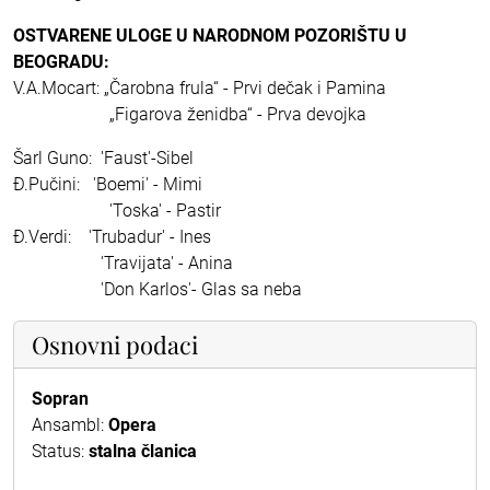
OSTVARENE ULOGE U NARODNOM POZORIŠTU U
BEOGRADU:
V.A.Mocart: „Čarobna frula“ - Prvi dečak i Pamina
„Figarova ženidba“ - Prva devojka
Šarl Guno: 'Faust'-Sibel
Đ.Pučini: 'Boemi' - Mimi
'Toska' - Pastir
Đ.Verdi: 'Trubadur' - Ines
'Travijata' - Anina
'Don Karlos'- Glas sa neba
Osnovni podaci
Sopran
Ansambl:
Opera
Status:
stalna članica