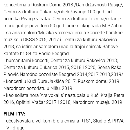
koncertima u Ruskom Domu 2013 /Dan državnosti Rusije/,
Centru za kulturu Čukarica/obeležavanje 100 god. od
početka Prvog sv. rata/, Centru za kulturu Loznica/izdanje
monografije povodom 50 god. umetničkog rada M.P.Zahar
- sa ansamblom 'Muzika vremena' imala koncerte barokne
muzike u DKSG 2015, 2017 i Centru za kulturu Rakovica
2018; sa istim ansamblom uradila trajni snimak Bahove
kantate br. 84 za Radio Beograd
- humanitarni koncerti; Centar za kulturu Rakovica 2013;
Centar za kulturu Čukarica 2015, 2018 i 2020; Scena Raša
Plaović Narodno pozorište Beograd 2014,2017,2018,2019/
- koncerti u Kući Đure Jakšića 2017, Ruskom domu 2019 i
Narodnom pozorištu u Nišu, 2019
- kao solista hora 'Ars vokalis' nastupala u Kući Kralja Petra
2016, Opštini Vračar 2017 i 2018, Narodnom muzeju 2019
FILM I TV:
- učestvovala u velikom broju emisija RTS1, Studio B, PRVA
TV i druge