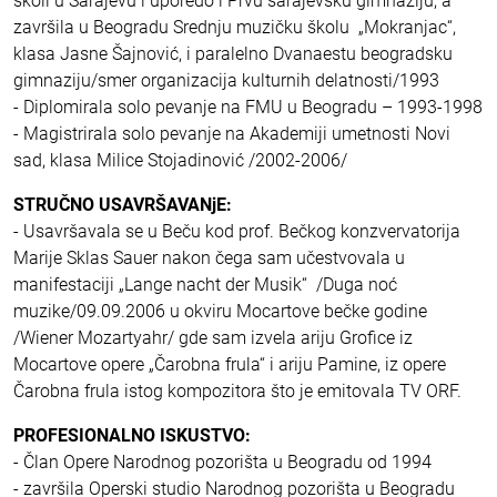
školi u Sarajevu i uporedo i Prvu sarajevsku gimnaziju, a
završila u Beogradu Srednju muzičku školu „Mokranjac“,
klasa Jasne Šajnović, i paralelno Dvanaestu beogradsku
gimnaziju/smer organizacija kulturnih delatnosti/1993
- Diplomirala solo pevanje na FMU u Beogradu – 1993-1998
- Magistrirala solo pevanje na Akademiji umetnosti Novi
sad, klasa Milice Stojadinović /2002-2006/
STRUČNO USAVRŠAVANjE:
- Usavršavala se u Beču kod prof. Bečkog konzvervatorija
Marije Sklas Sauer nakon čega sam učestvovala u
manifestaciji „Lange nacht der Musik“ /Duga noć
muzike/09.09.2006 u okviru Mocartove bečke godine
/Wiener Mozartyahr/ gde sam izvela ariju Grofice iz
Mocartove opere „Čarobna frula“ i ariju Pamine, iz opere
Čarobna frula istog kompozitora što je emitovala TV ORF.
PROFESIONALNO ISKUSTVO:
- Član Opere Narodnog pozorišta u Beogradu od 1994
- završila Operski studio Narodnog pozorišta u Beogradu