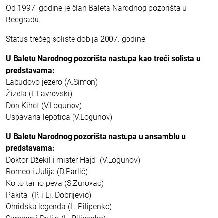
Od 1997. godine je član Baleta Narodnog pozorišta u
Beogradu.
Status trećeg soliste dobija 2007. godine
U Baletu Narodnog pozorišta nastupa kao treći solista u
predstavama:
Labudovo jezero (A.Simon)
Žizela (L.Lavrovski)
Don Kihot (V.Logunov)
Uspavana lepotica (V.Logunov)
U Baletu Narodnog pozorišta nastupa u ansamblu u
predstavama:
Doktor Džekil i mister Hajd (V.Logunov)
Romeo i Julija (D.Parlić)
Ko to tamo peva (S.Zurovac)
Pakita (P. i Lj. Dobrijević)
Ohridska legenda (L. Pilipenko)