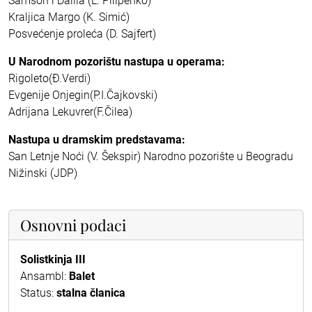
Samson i Dalila (L. Pilipenko)
Kraljica Margo (K. Simić)
Posvećenje proleća (D. Sajfert)
U Narodnom pozorištu nastupa u operama:
Rigoleto(Đ.Verdi)
Evgenije Onjegin(P.I.Čajkovski)
Adrijana Lekuvrer(F.Čilea)
Nastupa u dramskim predstavama:
San Letnje Noći (V. Šekspir) Narodno pozorište u Beogradu
Nižinski (JDP)
Osnovni podaci
Solistkinja III
Ansambl:
Balet
Status:
stalna članica