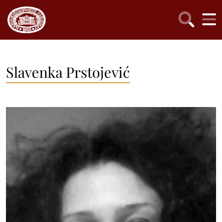
Slavenka Prstojević