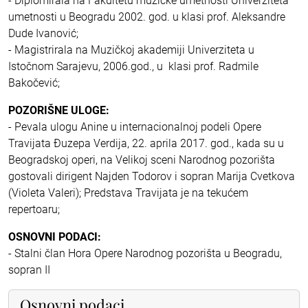
- Diplomirala na Fakultetu muzičke umetnosti Univerziteta
umetnosti u Beogradu 2002. god. u klasi prof. Aleksandre
Dude Ivanović;
- Magistrirala na Muzičkoj akademiji Univerziteta u
Istočnom Sarajevu, 2006.god., u klasi prof. Radmile
Bakočević;
POZORIŠNE ULOGE:
- Pevala ulogu Anine u internacionalnoj podeli Opere
Travijata Đuzepa Verdija, 22. aprila 2017. god., kada su u
Beogradskoj operi, na Velikoj sceni Narodnog pozorišta
gostovali dirigent Najden Todorov i sopran Marija Cvetkova
(Violeta Valeri); Predstava Travijata je na tekućem
repertoaru;
OSNOVNI PODACI:
- Stalni član Hora Opere Narodnog pozorišta u Beogradu,
sopran II
Osnovni podaci