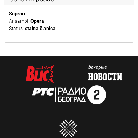
Sopran
Ansambl:
Opera
Status:
stalna članica