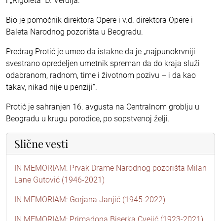
i „Rigoleta“ Đ. Verdija.
Bio je pomoćnik direktora Opere i v.d. direktora Opere i
Baleta Narodnog pozorišta u Beogradu.
Predrag Protić je umeo da istakne da je „najpunokrvniji
svestrano opredeljen umetnik spreman da do kraja služi
odabranom, radnom, time i životnom pozivu – i da kao
takav, nikad nije u penziji“.
Protić je sahranjen 16. avgusta na Centralnom groblju u
Beogradu u krugu porodice, po sopstvenoj želji.
Slične vesti
IN MEMORIAM: Prvak Drame Narodnog pozorišta Milan
Lane Gutović (1946-2021)
IN MEMORIAM: Gorjana Janjić (1945-2022)
IN MEMORIAM: Primadona Biserka Cvejić (1923-2021)