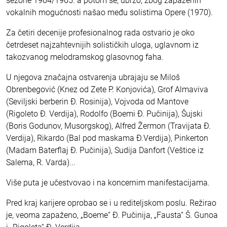
sezone 1964/1965. a potom se, ubrzo, zbog zapaženih
vokalnih mogućnosti našao među solistima Opere (1970).
Za četiri decenije profesionalnog rada ostvario je oko
četrdeset najzahtevnijih solističkih uloga, uglavnom iz
takozvanog melodramskog glasovnog faha.
U njegova značajna ostvarenja ubrajaju se Miloš
Obrenbegović (Knez od Zete P. Konjovića), Grof Almaviva
(Seviljski berberin Đ. Rosinija), Vojvoda od Mantove
(Rigoleto Đ. Verdija), Rodolfo (Boemi Đ. Pučinija), Šujski
(Boris Godunov, Musorgskog), Alfred Žermon (Travijata Đ.
Verdija), Rikardo (Bal pod maskama Đ.Verdija), Pinkerton
(Madam Baterflaj Đ. Pučinija), Sudija Danfort (Veštice iz
Salema, R. Varda)...
Više puta je učestvovao i na koncernim manifestacijama.
Pred kraj karijere oprobao se i u rediteljskom poslu. Režirao
je, veoma zapaženo, „Boeme“ Đ. Pučinija, „Fausta“ Š. Gunoa