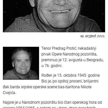
19. avgust 2021.
Tenor Predrag Protić, nekadašnji
prvak Opere Narodnog pozorišta,
preminuo je 12. avgusta u Beogradu,
u 76. godini.
Rođen je 15. oktobra 1945. godine.
Bio je, po opštoj proceni, briljantni
đak barda srpske operske scene bas-baritona Nikole
Cvejića.
Najpre je u Narodnom pozorištu bio član operskog hora od