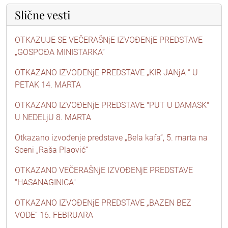
Slične vesti
OTKAZUJE SE VEČERAŠNjE IZVOĐENjE PREDSTAVE
„GOSPOĐA MINISTARKA“
OTKAZANO IZVOĐENjE PREDSTAVE „KIR JANjA “ U
PETAK 14. MARTA
OTKAZANO IZVOĐENjE PREDSTAVE "PUT U DAMASK"
U NEDELjU 8. MARTA
Otkazano izvođenje predstave „Bela kafa“, 5. marta na
Sceni „Raša Plaović“
OTKAZANO VEČERAŠNjE IZVOĐENjE PREDSTAVE
"HASANAGINICA"
OTKAZANO IZVOĐENjE PREDSTAVE „BAZEN BEZ
VODE“ 16. FEBRUARA