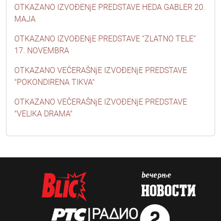
OTKAZANO IZVOĐENjE PREDSTAVE HEDA GABLER 20.
MAJA
OTKAZANO IZVOĐENjE PREDSTAVE “ZLATNO TELE“
17. NOVEMBRA
OTKAZANO VEČERAŠNjE IZVOĐENjE PREDSTAVE
"POKONDIRENA TIKVA"
OTKAZANO VEČERAŠNjE IZVOĐENjE PREDSTAVE
"VELIKA DRAMA"