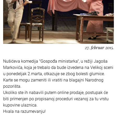
27. februar 2015.
Nušićeva komedija "Gospođa ministarka", u režiji Jagoša
Markovića, koja je trebalo da bude izvedena na Velikoj sceni
u ponedeljak 2.marta, otkazuje se zbog bolesti glumice.
Karte se mogu zameniti ili vratiti na blagajni Narodnog
pozorišta.
Ukoliko ste ih nabavili putem online prodaje, postupak će
biti primenjen po propisanoj proceduri vezanoj za tu vrstu
kupovine ulaznica.
Hvala na razumevanju!