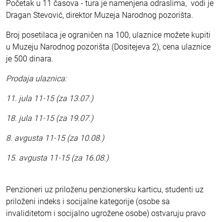
Početak u 11 časova - tura je namenjena odraslima, vodi je
Dragan Stevović, direktor Muzeja Narodnog pozorišta.
Broj posetilaca je ograničen na 100, ulaznice možete kupiti
u Muzeju Narodnog pozorišta (Dositejeva 2), cena ulaznice
je 500 dinara.
Prodaja ulaznica:
11. jula 11-15 (za 13.07.)
18. jula 11-15 (za 19.07.)
8. avgusta 11-15 (za 10.08.)
15. avgusta 11-15 (za 16.08.)
Penzioneri uz priloženu penzionersku karticu, studenti uz
priloženi indeks i socijalne kategorije (osobe sa
invaliditetom i socijalno ugrožene osobe) ostvaruju pravo