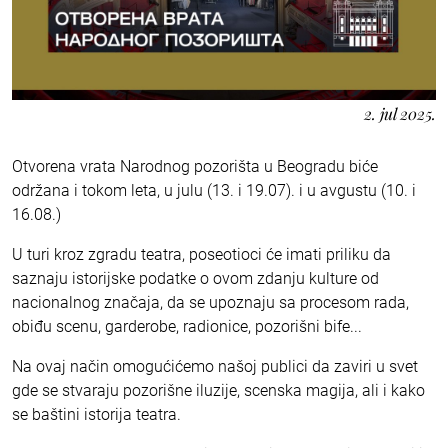
2. jul 2025.
Otvorena vrata Narodnog pozorišta u Beogradu biće
održana i tokom leta, u julu (13. i 19.07). i u avgustu (10. i
16.08.)
U turi kroz zgradu teatra, poseotioci će imati priliku da
saznaju istorijske podatke o ovom zdanju kulture od
nacionalnog značaja, da se upoznaju sa procesom rada,
obiđu scenu, garderobe, radionice, pozorišni bife...
Na ovaj način omogućićemo našoj publici da zaviri u svet
gde se stvaraju pozorišne iluzije, scenska magija, ali i kako
se baštini istorija teatra.