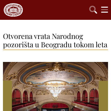
Otvorena vrata Narodnog
pozorišta u Beogradu tokom leta