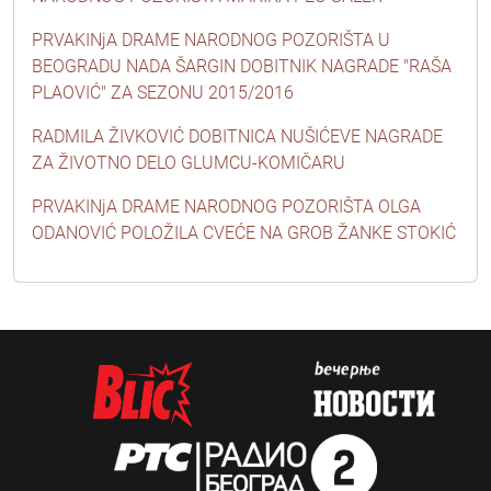
PRVAKINjA DRAME NARODNOG POZORIŠTA U
BEOGRADU NADA ŠARGIN DOBITNIK NAGRADE "RAŠA
PLAOVIĆ" ZA SEZONU 2015/2016
RADMILA ŽIVKOVIĆ DOBITNICA NUŠIĆEVE NAGRADE
ZA ŽIVOTNO DELO GLUMCU-KOMIČARU
PRVAKINjA DRAME NARODNOG POZORIŠTA OLGA
ODANOVIĆ POLOŽILA CVEĆE NA GROB ŽANKE STOKIĆ