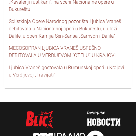
„Kavaleriji rustikani“, na sceni Nacionalne opere u
Bukureštu
Solistkinja Opere Narodnog pozorišta Ljubica Vraneš
debitovala u Nacionalnoj operi u Bukureštu, u ulozi
Dalile, u operi Kamija Sen-Sansa „Samson i Dalila“
MECOSOPRAN LjUBICA VRANEŠ USPEŠNO
DEBITOVALA U VERDIJEVOM “OTELU“ U KRAJOVI
Ljubica Vraneš gostovala u Rumunskoj operi u Krajovi
u Verdijevoj „Travijati“