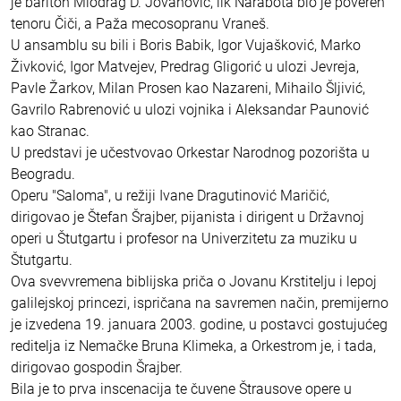
je bariton Miodrag D. Jovanović, lik Narabota bio je poveren
tenoru Čiči, a Paža mecosopranu Vraneš.
U ansamblu su bili i Boris Babik, Igor Vujašković, Marko
Živković, Igor Matvejev, Predrag Gligorić u ulozi Jevreja,
Pavle Žarkov, Milan Prosen kao Nazareni, Mihailo Šljivić,
Gavrilo Rabrenović u ulozi vojnika i Aleksandar Paunović
kao Stranac.
U predstavi je učestvovao Orkestar Narodnog pozorišta u
Beogradu.
Operu "Saloma", u režiji Ivane Dragutinović Maričić,
dirigovao je Štefan Šrajber, pijanista i dirigent u Državnoj
operi u Štutgartu i profesor na Univerzitetu za muziku u
Štutgartu.
Ova svevvremena biblijska priča o Jovanu Krstitelju i lepoj
galilejskoj princezi, ispričana na savremen način, premijerno
je izvedena 19. januara 2003. godine, u postavci gostujućeg
reditelja iz Nemačke Bruna Klimeka, a Orkestrom je, i tada,
dirigovao gospodin Šrajber.
Bila je to prva inscenacija te čuvene Štrausove opere u