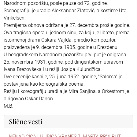
Narodnom pozorištu, posle pauze od 72. godine.
Scenografiju je uradio Aleksandar Zlatović, a kostime Uta
Vinkelsen.
Premijerna obnova održana je 27. decembra prošle godine.
Ova tragična opera u jednom činu, za koju je libreto, prema
istoimenoj drami Oskara Vajlda, priredio kompozitor,
praizvedena je 9. decembra 1905. godine u Drezdenu.
U beogradskom Narodnom pozorištu prvi put je odigrana
25. novembra 1931. godine, pod dirigentskom upravom
Ivana Brezovšeka i u režiji Josipa Kulundžića.
Dve decenije kasnije, 25. juna 1952. godine, "Saloma" je
postavljena kao koreografska poema.
Režiju i koreografiju uradila je Mira Sanjina, a Orkestrom je
dirigovao Oskar Danon.
M.B.
Slične vesti
NENAD ČIČA I LjUBICA VRANEŠ 7. MARTA PRVI PUT