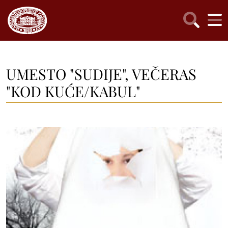
UMESTO "SUDIJE", VEČERAS
"KOD KUĆE/KABUL"