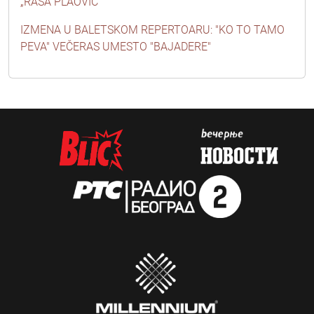
„RAŠA PLAOVIĆ“
IZMENA U BALETSKOM REPERTOARU: "KO TO TAMO
PEVA" VEČERAS UMESTO "BAJADERE"