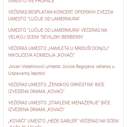
UMESTO IVE PROFACE
VEČERAS BESPLATAN KONCERT OPERSKIH ZVEZDA
UMESTO "LUČIJE OD LAMERMURA"
UMESTO "LUČIJE OD LAMERMURA“ VEČERAS NA
VELIKOJ SCENI "SEVILjSKI BERBERIN“
VEČERAS UMESTO „HAMLETA U MRDUŠI DONjOJ“
NIKOLIĆEVA KOMEDIJA „KOVAČI“
Jovan Veselinović umesto Jovice Begojeva večeras u
Uspavanoj lepotici
VEČERAS UMESTO „ŽENSKOG ORKESTRA“ BIĆE
IZVEDENA DRAMA „KOVAČI“
VEČERAS UMESTO „STAKLENE MENAŽERIJE“ BIĆE
IZVEDENA DRAMA „KOVAČI“
„KOVAČI“ UMESTO „HEDE GABLER“ VEČERAS NA SCENI