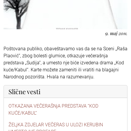
9. maj 2011.
Poštovana publiko, obaveštavamo vas da se na Sceni „Raša
Plaović“, zbog bolesti glumice, otkazuje večerašnja
predstava „Sudija“, a umesto nje biće izvedena drama „Kod
kuće/Kabul“. Karte možete zameniti ili vratiti na blagajni
Narodnog pozorišta. Hvala na razumevanju.
Slične vesti
OTKAZANA VEČERAŠNjA PREDSTAVA “KOD
KUĆE/KABUL“
ŽELjKA ZDJELAR VEČERAS U ULOZI KERUBIN