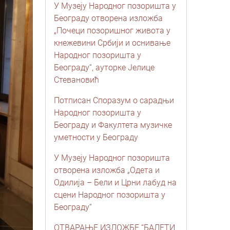
У Музеју Народног позоришта у
Београду отворена изложба
„Почеци позоришног живота у
кнежевини Србији и оснивање
Народног позоришта у
Београду“, ауторке Јелице
Стевановић
Потписан Споразум о сарадњи
Народног позоришта у
Београду и Факултета музичке
уметности у Београду
У Музеју Народног позоришта
отворена изложба „Одета и
Одилија – Бели и Црни лабуд на
сцени Народног позоришта у
Београду“
ОТВАРАЊЕ ИЗЛОЖБЕ “БАЛЕТИ