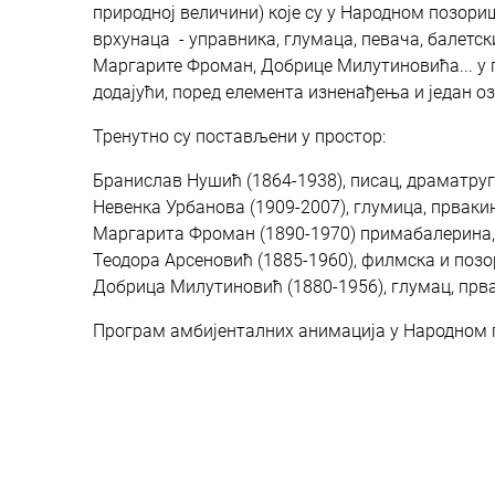
природној величини) које су у Народном позори
врхунаца - управника, глумаца, певача, балетс
Маргарите Фроман, Добрице Милутиновића... у п
додајући, поред елемента изненађења и један о
Тренутно су постављени у простор:
Бранислав Нушић (1864-1938), писац, драматру
Невенка Урбанова (1909-2007), глумица, првак
Маргарита Фроман (1890-1970) примабалерина, 
Теодора Арсеновић (1885-1960), филмска и по
Добрица Милутиновић (1880-1956), глумац, пр
Програм амбијенталних анимација у Народном п