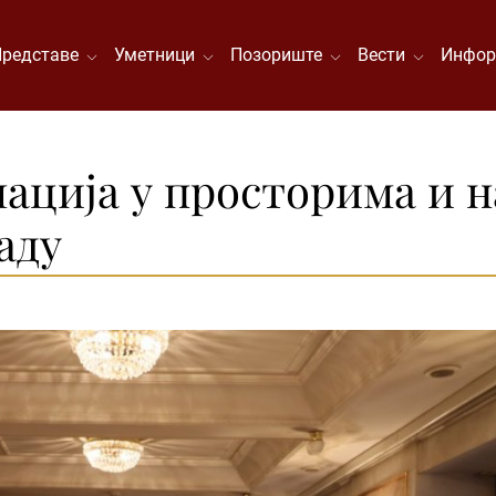
Представе
Уметници
Позориште
Вести
Инфор
ација у просторима и н
аду