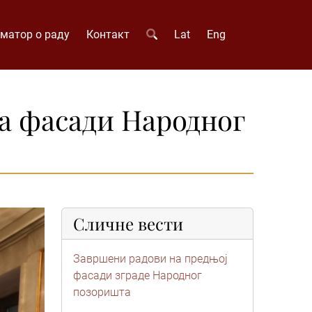
матор о раду
Контакт
Lat
Eng
а фасади Народног
Сличне вести
Завршени радови на предњој
фасади зграде Народног
позоришта