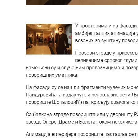
У просторима и на фасади
амбијенталних анимација 
везаних за суштину позори
Прозори зграде у приземљ
великанима српског глумиш
намењени су и случајним пролазницима и позор
позоришних уметника.
На фасади су се нашли фрагменти чувених мон
Пандуровића, а надахнуте и непролазне речи Љу
позориште Шопаловић") наткриљују свакога ко п
Са балкона зграде позоришта или у дворишту Р
звезде Опере, Драме и Балета током неколико а
Анимација ентеријера позоришта наставља се п