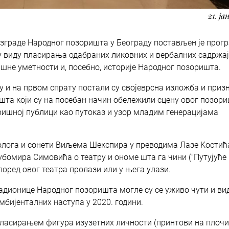
21. ја
 зграде Народног позоришта у Београду постављен је прог
у виду пласирања одабраних ликовних и вербалних садржа
шне уметности и, посебно, историје Народног позоришта.
у и на првом спрату постали су својеврсна изложба и при
та који су на посебан начин обележили сцену овог позори
ишној публици као путоказ и узор младим генерацијама
олога и сонети Виљема Шекспира у преводима Лазе Kостић
бомира Симовића о театру и ономе шта га чини ("Путујуће
оред овог театра пролази или у њега улази.
адионице Народног позоришта могле су се уживо чути и ви
мбијенталних наступа у 2020. години.
ласирањем фигура изузетних личности (принтови на плочи