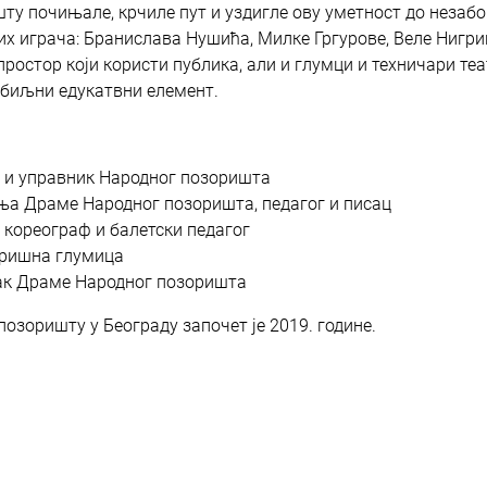
шту почињале, крчиле пут и уздигле ову уметност до незаб
ких играча: Бранислава Нушића, Милке Гргурове, Веле Нигри
ростор који користи публика, али и глумци и техничари теа
збиљни едукатвни елемент.
г и управник Народног позоришта
иња Драме Народног позоришта, педагог и писац
кореограф и балетски педагог
зоришна глумица
вак Драме Народног позоришта
озоришту у Београду започет је 2019. године.