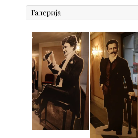
Галерија
sif_1009
sif_1012