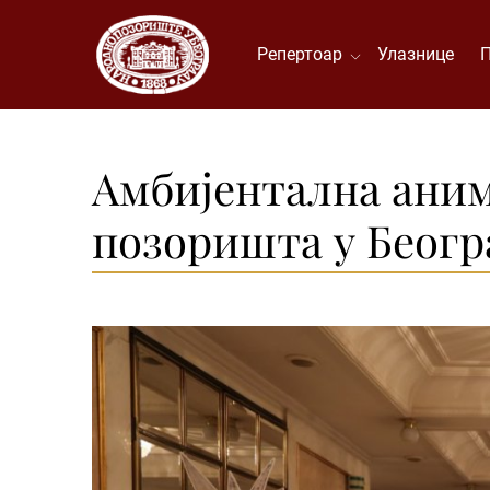
Репертоар
Улазнице
Амбијентална аним
позоришта у Беогр