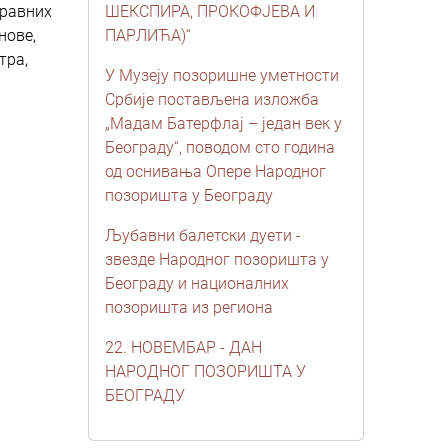
оравних
ШЕКСПИРА, ПРОКОФЈЕВА И
нове,
ПАРЛИЋА)“
тра,
У Музеју позоришне уметности
Србије постављена изложба
„Мадам Батерфлај – један век у
Београду“, поводом сто година
од оснивања Опере Народног
позоришта у Београду
Љубавни балетски дуети -
звезде Народног позоришта у
Београду и националних
позоришта из региона
22. НОВЕМБАР - ДАН
НАРОДНОГ ПОЗОРИШТА У
БЕОГРАДУ