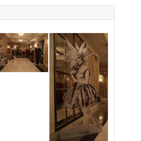
sif_1016
sif_0999