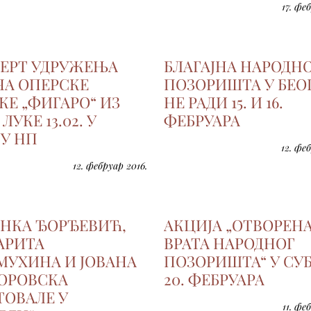
17. фе
ЕРТ УДРУЖЕЊА
БЛАГАЈНА НАРОДН
ЧА ОПЕРСКЕ
ПОЗОРИШТА У БЕО
КЕ „ФИГАРО“ ИЗ
НЕ РАДИ 15. И 16.
ЛУКЕ 13.02. У
ФЕБРУАРА
ЈУ НП
12. фе
12. фебруар 2016.
НКА ЂОРЂЕВИЋ,
АКЦИЈА „ОТВОРЕН
АРИТА
ВРАТА НАРОДНОГ
МУХИНА И ЈОВАНА
ПОЗОРИШТА“ У СУ
ОРОВСКА
20. ФЕБРУАРА
ТОВАЛЕ У
11. фе