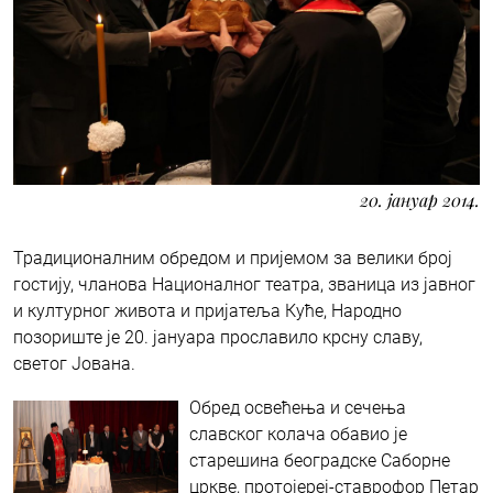
20. јануар 2014.
Традиционалним обредом и пријемом за велики број
гостију, чланова Националног театра, званица из јавног
и културног живота и пријатеља Куће, Народно
позориште је 20. јануара прославило крсну славу,
светог Јована.
Обред освећења и сечења
славског колача обавио је
старешина београдске Саборне
цркве, протојереј-ставрофор Петар