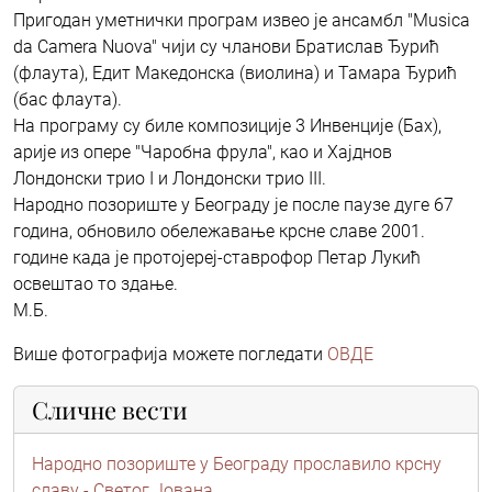
Пригодан уметнички програм извео је ансамбл "Musica
da Camera Nuova" чији су чланови Братислав Ђурић
(флаута), Едит Македонска (виолина) и Тамара Ђурић
(бас флаута).
На програму су биле композиције 3 Инвенције (Бах),
арије из опере "Чаробна фрула", као и Хајднов
Лондонски трио I и Лондонски трио III.
Народно позориште у Београду је после паузе дуге 67
година, обновило обележавање крсне славе 2001.
године када је протојереј-ставрофор Петар Лукић
освештао то здање.
М.Б.
Више фотографија можете погледати
ОВДЕ
Сличне вести
Народно позориште у Београду прославило крсну
славу - Светог Јована