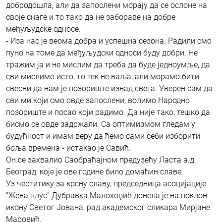
добродошла, али да запослени морају да се ослоне на
своје снаге и то тако да не забораве на добре
међуљудске односе.
- Иза нас је веома добра и успешна сезона. Радили смо
пуно на томе да међуљудски односи буду добри. Не
тражим ја и не мислим да треба да буде једноумље, да
сви мислимо исто, то тек не ваља, али морамо бити
свесни да нам је позориште изнад свега. Уверен сам да
сви ми који смо овде запослени, волимо Народно
позориште и посао који радимо. Да није тако, тешко да
бисмо се овде задржали. Са оптимизмом гледам у
будућност и имам веру да ћемо сами себи изборити
боља времена - истакао је Савић.
Он се захвалио Саобраћајном предузећу Ласта а.д.
Београд, које је ове године било домаћин славе.
Уз честитику за крсну славу, председница асоцијације
"Жена плус" Дубравка Малохоџић донела је на поклон
икону Светог Јована, рад академског сликара Мирјане
Маровић.