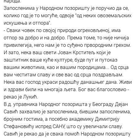
народа.
Запосленима у Народном позоришту је поручио да се,
колико год је то могуће, одвоје "од неких овоземаљских
искушења и отпора".
- Сваки човек по својој природи огреховљеној, има
отпор за добро и на добро. Према томе, то није ничија
привилегија, него нам је то суђено првородним грехом.
И зато, нека ваш свети Јован Крститељ који је
заштитник ваше куће културе, буде пут и путоказ
вашим животима, као и вашим породицама... Од срца
вам честитам славу и све вас од срца поздрављам.
Нека вас господ украси радошћу данашњег дана. Живи
и здрави били на многаја љета. Бог вас благословио -
рекао је Лукић.
В.д. управника Народног позоришта у Београду Дејан
Савић захвалио је запосленима, бившим запосленима,
бројним гостима, а посебно академику Димитрију
Стефановићу испред САНУ, што су увеличали славу.
Савић је рекао да је свака помоћ Народном позоришту