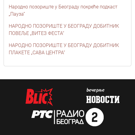
Народно позориште у Београду покреће подкаст
„Пауза”
НАРОДНО ПОЗОРИШТЕ У БЕОГРАДУ ДОБИТНИК
ПОВЕЉЕ „ВИТЕЗ ФЕСТА“
НАРОДНО ПОЗОРИШТЕ У БЕОГРАДУ ДОБИТНИК
ПЛАКЕТЕ „САВА ЦЕНТРА”