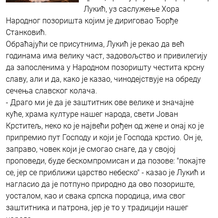
Лукић, уз саслужење Хора
Народног позоришта којим је дириговао Ђорђе
Станковић.
Обраћајући се присутнима, Лукић је рекао да већ
годинама има велику част, задовољство и привилегију
да запосленима у Народном позоришту честита крсну
славу, али и да, како је казао, чинодејствује на обреду
сечења славског колача.
- Драго ми је да је заштитник ове велике и значајне
куће, храма културе нашег народа, свети Јован
Крститељ, неко ко је највећи рођен од жене и онај ко је
припремио пут Господу и који је Господа крстио. Он је,
заправо, човек који је смогао снаге, да у својој
проповеди, буде бескомпромисан и да позове: "покајте
се, јер се приближи царство небеско" - казао је Лукић и
нагласио да је потпуно природно да ово позориште,
уосталом, као и свака српска породица, има свог
заштитника и патрона, јер је то у традицији нашег