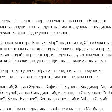
22.
вечерас је свечано завршена уметничка сезона Народног
 места испунила салу и дуготрајним аплаузима и овацијам
лежио крај још једне успешне сезоне.
анског маестра Ђанлуке Марћана, солисти, Хор и Оркеста
тан програм састављен од најлепших арија, дуета и хорски
Пажљиво одабран репертоар, изведен са изузетном уметнич
е која је сваки наступ награђивала снажним аплаузима.
је протекао у свечаној атмосфери, а изузетна музичка
а учиниле су ово вече достојним завршетком сезоне.
имовић, Жељка Здјелар, Софија Пижурица, Владимир Андри
 Секулић, Јанко Синадиновић, Александра Стаменковић, Ј
ић, Весна Ђурковић, Светлана Ловчевић и Анђела Симић.
ата овацијама поздравила извођаче и маестра Марћана,