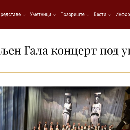
Представе
Уметници
Позориште
Вести
Инфор
љен Гала концерт под 