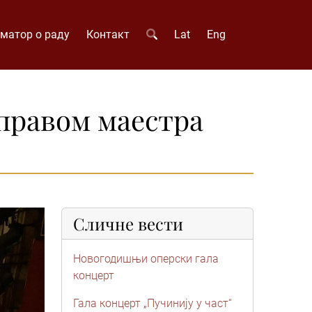
матор о раду
Контакт
Lat
Eng
управом маестра
Сличне вести
Новогодишњи оперски гала
концерт
Гала концерт „Пучинију у част“