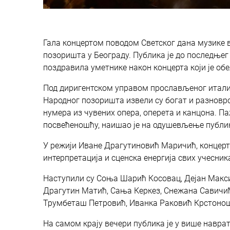
Гала концертом поводом Светског дана музике 
позоришта у Београду. Публика је до последњег
поздравила уметнике након концерта који је обе
Под диригентском управом прослављеног италиј
Народног позоришта извели су богат и разноврс
нумера из чувених опера, оперета и канцона. 
посвећеношћу, наишао је на одушевљење публик
У режији Иване Драгутиновић Маричић, концерт 
интерпретација и сценска енергија свих учесник
Наступили су Соња Шарић Косовац, Дејан Макс
Драгутин Матић, Сања Керкез, Снежана Савичић
Трумбеташ Петровић, Иванка Раковић Крстонош
На самом крају вечери публика је у више навр