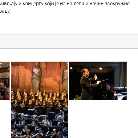
вљају и концерту који је на најлепши начин заокружио
раду.
r5c_8215
img_6460