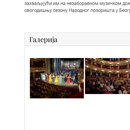
захваљујући им на незаборавном музичком дожи
овогодишњу сезону Народног позоришта у Беог
Галерија
dvln9604
1000035831