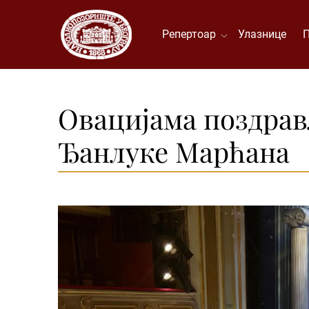
Репертоар
Улазнице
Овацијама поздрав
Ђанлуке Марћана