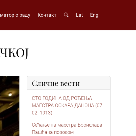
матор о раду
Контакт
Lat
Eng
ЧКОЈ
Сличне вести
СТО ГОДИНА ОД РОЂЕЊА
МАЕСТРА ОСКАРА ДАНОНА (07.
02. 1913)
Сећање на маестра Борислава
Пашћана поводом