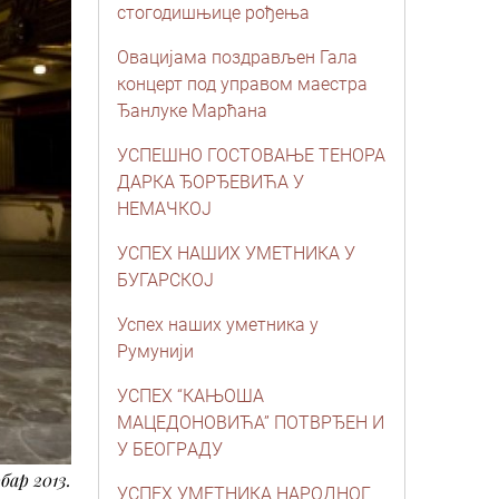
стогодишњице рођења
Овацијама поздрављен Гала
концерт под управом маестра
Ђанлуке Марћана
УСПЕШНО ГОСТОВАЊЕ ТЕНОРА
ДАРКА ЂОРЂЕВИЋА У
НЕМАЧКОЈ
УСПЕХ НАШИХ УМЕТНИКА У
БУГАРСКОЈ
Успех наших уметника у
Румунији
УСПЕХ “КAЊОШA
МAЦЕДОНОВИЋA” ПОТВРЂЕН И
У БЕОГРAДУ
бар 2013.
УСПЕХ УМЕТНИКА НАРОДНОГ