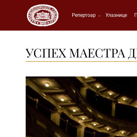
Репертоар
Улазнице
УСПЕХ МАЕСТРА Д