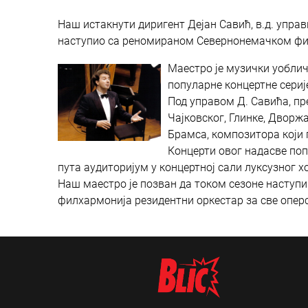
Наш истакнути диригент Дејан Савић, в.д. управ
наступио са реномираном Севернонемачком фи
Маестро је музички уоблич
популарне концертне сериј
Под управом Д. Савића, пр
Чајковског, Глинке, Дворж
Брамса, композитора који
Концерти овог надасве поп
пута аудиторијум у концертној сали луксузног х
Наш маестро је позван да током сезоне наступи 
филхармонија резидентни оркестар за све оперс