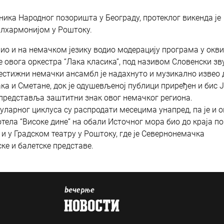
ника Народног позоришта у Београду, протеклог викенда је
лхармонијом у Роштоку.
ио и на немачком језику водио модерацију програма у окв
е овога оркестра “Лака класика”, под називом Словенски зв
естижни немачки ансамбл је надахнуто и музикално извео 
ака и Сметане, док је одушевљеној публици приређен и бис 
 представља заштитни знак овог немачког региона.
уларног циклуса су распродати месецима унапред, па је и 
отела “Високе дине” на обали Источног мора био до краја п
и у Градском театру у Роштоку, где је Севернонемачка
ке и балетске представе.