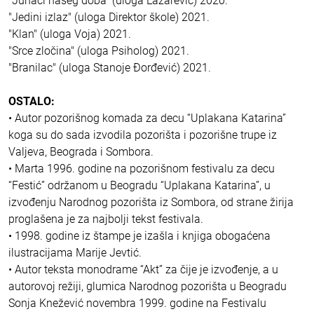
"Junaci našeg doba" (uloga Lazarević) 2020.
"Jedini izlaz" (uloga Direktor škole) 2021.
"Klan" (uloga Voja) 2021.
"Srce zločina" (uloga Psiholog) 2021.
"Branilac" (uloga Stanoje Đorđević) 2021.
OSTALO:
• Autor pozorišnog komada za decu “Uplakana Katarina”
koga su do sada izvodila pozorišta i pozorišne trupe iz
Valjeva, Beograda i Sombora.
• Marta 1996. godine na pozorišnom festivalu za decu
“Festić” održanom u Beogradu “Uplakana Katarina”, u
izvođenju Narodnog pozorišta iz Sombora, od strane žirija
proglašena je za najbolji tekst festivala.
• 1998. godine iz štampe je izašla i knjiga obogaćena
ilustracijama Marije Jevtić.
• Autor teksta monodrame “Akt” za čije je izvođenje, a u
autorovoj režiji, glumica Narodnog pozorišta u Beogradu
Sonja Knežević novembra 1999. godine na Festivalu