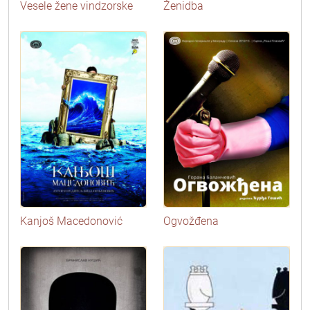
Vesele žene vindzorske
Ženidba
Kanjoš Macedonović
Ogvožđena