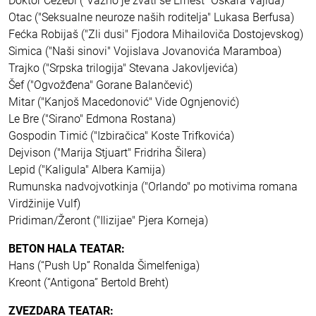
Doktor Čezebl ("Važno je zvati se Ernest" Oskara Vajlda)
Otac ("Seksualne neuroze naših roditelja" Lukasa Berfusa)
Fećka Robijaš ("Zli dusi" Fjodora Mihailoviča Dostojevskog)
Simica ("Naši sinovi" Vojislava Jovanovića Maramboa)
Trajko ("Srpska trilogija" Stevana Jakovljevića)
Šef ("Ogvožđena" Gorane Balančević)
Mitar ("Kanjoš Macedonović" Vide Ognjenović)
Le Bre ("Sirano" Edmona Rostana)
Gospodin Timić ("Izbiračica" Koste Trifkovića)
Dejvison ("Marija Stjuart" Fridriha Šilera)
Lepid ("Kaligula" Albera Kamija)
Rumunska nadvojvotkinja ("Orlando" po motivima romana
Virdžinije Vulf)
Pridiman/Žeront ("Ilizijae" Pjera Korneja)
BETON HALA TEATAR:
Hans (“Push Up” Ronalda Šimelfeniga)
Kreont (“Antigona” Bertold Breht)
ZVEZDARA TEATAR: