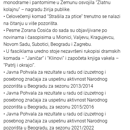
monodrame i pantomime u Zemunu osvojila “Zlatnu
kolajnu” – nagradu žirija publike.
• Celovečernji komad “Strašila za ptice” trenutno se nalazi
na čitanju u više pozorišta.
• Pesme Zorana Ćosića do sada su objavljivane po
novinama i časopisima u Mionici, Valjevu, Kragujevcu,
Novom Sadu, Subotici, Beogradu i Zagrebu.
• U fasciklama uredno stoje nezavršeni rukopisi dramskih
komada – “Janičar” i “Klinovi” i započeta knjiga vakela –
“Patrlj i okrajci”.
• Javna Pohvala za rezultate u radu od izuzetnog i
posebnog značaja za uspešnu aktivnost Narodnog
pozorišta u Beogradu za sezonu 2013/2014
• Javna Pohvala za rezultate u radu od izuzetnog i
posebnog značaja za uspešnu aktivnost Narodnog
pozorišta u Beogradu, za sezonu 2015/2016
• Javna Pohvala za rezultate u radu od izuzetnog i
posebnog značaja za uspešnu aktivnost Narodnog
pozorišta u Beogradu, za sezonu 2021/2022