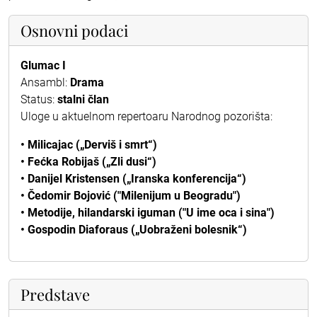
Osnovni podaci
Glumac I
Ansambl:
Drama
Status:
stalni član
Uloge u aktuelnom repertoaru Narodnog pozorišta:
• Milicajac („Derviš i smrt“)
• Fećka Robijaš („Zli dusi“)
• Danijel Kristensen („Iranska konferencija“)
• Čedomir Bojović ("Milenijum u Beogradu")
• Metodije, hilandarski iguman ("U ime oca i sina")
• Gospodin Diaforaus („Uobraženi bolesnik“)
Predstave