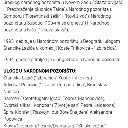
Srpskog narodnog pozorišta u Novom Sadu (“Staza divljači”
i “Preobraženje bludnice Taide”), Narodnog pozorišta u
Somboru (“Florentinski šešir” i “Novi život”), Narodnog
pozorišta u Subotici (“Osvrni se u gnevu”) i Narodnog
pozorišta u Nišu (“Ivkova slava”).
1993. debituje u Narodnom pozorištu u Beogradu, ulogom
Štancike Lazića u komediji Koste Trifkovića - “Izbiračica”.
1994. godine primljen je u angažman u Narodno pozorište
ULOGE U NARODNOM POZORIŠTU:
Štancika Lazić (“Izbiračica” Koste Trifkovića)
Advokat Petrović (“Ožalošćena porodica”, Branislava
Nušića)
Barmen (“Centrifugalni igrač” Todora Manojlovića),
Dvorski slikar i Konobar (“Život je san” Pedra Kalderona)
Špira Klonfer (“Razvojni put Bore Šnajdera” Aleksandra
Popovića
Klovn/Gospodin/Pesnik/Dramaturg (“Stilske vežbe”