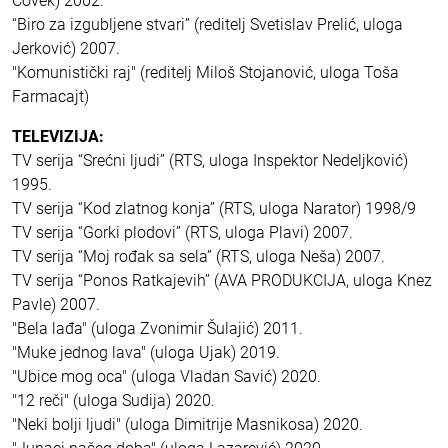
Čovek) 2002.
“Biro za izgubljene stvari” (reditelj Svetislav Prelić, uloga
Jerković) 2007.
"Komunistički raj" (reditelj Miloš Stojanović, uloga Toša
Farmacajt)
TELEVIZIJA:
TV serija “Srećni ljudi” (RTS, uloga Inspektor Nedeljković)
1995.
TV serija “Kod zlatnog konja” (RTS, uloga Narator) 1998/9
TV serija “Gorki plodovi” (RTS, uloga Plavi) 2007.
TV serija “Moj rođak sa sela” (RTS, uloga Neša) 2007.
TV serija “Ponos Ratkajevih” (AVA PRODUKCIJA, uloga Knez
Pavle) 2007.
"Bela lađa" (uloga Zvonimir Šulajić) 2011.
"Muke jednog lava" (uloga Ujak) 2019.
"Ubice mog oca" (uloga Vladan Savić) 2020.
"12 reči" (uloga Sudija) 2020.
"Neki bolji ljudi" (uloga Dimitrije Masnikosa) 2020.