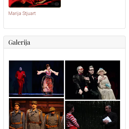
Marija Stjuart
Galerija
img_9230_copy
14
img_71551
img_3381