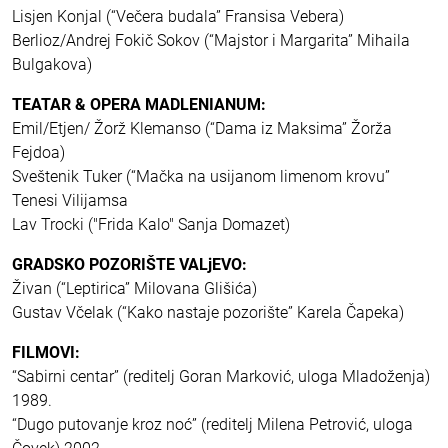
Lisjen Konjal (“Večera budala” Fransisa Vebera)
Berlioz/Andrej Fokič Sokov (“Majstor i Margarita” Mihaila
Bulgakova)
TEATAR & OPERA MADLENIANUM:
Emil/Etjen/ Žorž Klemanso (“Dama iz Maksima” Žorža
Fejdoa)
Sveštenik Tuker (“Mačka na usijanom limenom krovu”
Tenesi Vilijamsa
Lav Trocki ("Frida Kalo" Sanja Domazet)
GRADSKO POZORIŠTE VALjEVO:
Živan (“Leptirica” Milovana Glišića)
Gustav Včelak (“Kako nastaje pozorište” Karela Čapeka)
FILMOVI:
“Sabirni centar” (reditelj Goran Marković, uloga Mladoženja)
1989.
“Dugo putovanje kroz noć” (reditelj Milena Petrović, uloga