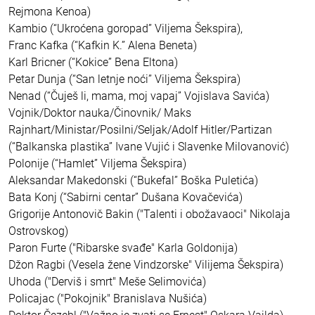
Rejmona Kenoa)
Kambio (“Ukroćena goropad” Viljema Šekspira),
Franc Kafka (“Kafkin K.” Alena Beneta)
Karl Bricner (“Kokice” Bena Eltona)
Petar Dunja (“San letnje noći” Viljema Šekspira)
Nenad (“Čuješ li, mama, moj vapaj” Vojislava Savića)
Vojnik/Doktor nauka/Činovnik/ Maks
Rajnhart/Ministar/Posilni/Seljak/Adolf Hitler/Partizan
(“Balkanska plastika” Ivane Vujić i Slavenke Milovanović)
Polonije (“Hamlet” Viljema Šekspira)
Aleksandar Makedonski (“Bukefal” Boška Puletića)
Bata Konj (“Sabirni centar” Dušana Kovačevića)
Grigorije Antonovič Bakin ("Talenti i obožavaoci" Nikolaja
Ostrovskog)
Paron Furte ("Ribarske svađe" Karla Goldonija)
Džon Ragbi (Vesela žene Vindzorske" Vilijema Šekspira)
Uhoda ("Derviš i smrt" Meše Selimovića)
Policajac ("Pokojnik" Branislava Nušića)