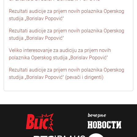
Rezultati audicije za prijem novih polaznika Operskog
studija „Borislav Popović"
Rezultati audicije za prijem novih polaznika Operskog
studija „Borislav Popović"
Veliko interesovanje za audiciju za prijem novih
polaznika Operskog studija „Borislav Popović“
Rezultati audicije za prijem novih polaznika Operskog
studija „Borislav Popović" (pevači i dirigenti)