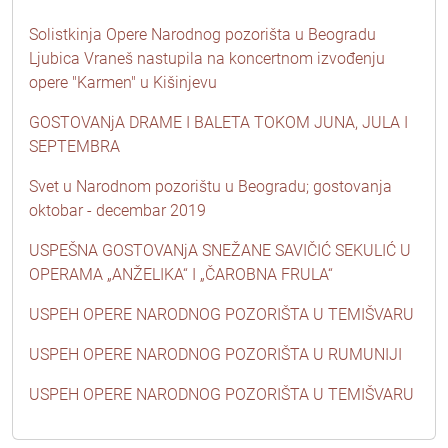
Solistkinja Opere Narodnog pozorišta u Beogradu
Ljubica Vraneš nastupila na koncertnom izvođenju
opere "Karmen" u Kišinjevu
GOSTOVANjA DRAME I BALETA TOKOM JUNA, JULA I
SEPTEMBRA
Svet u Narodnom pozorištu u Beogradu; gostovanja
oktobar - decembar 2019
USPEŠNA GOSTOVANjA SNEŽANE SAVIČIĆ SEKULIĆ U
OPERAMA „ANŽELIKA“ I „ČAROBNA FRULA“
USPEH OPERE NARODNOG POZORIŠTA U TEMIŠVARU
USPEH OPERE NARODNOG POZORIŠTA U RUMUNIJI
USPEH OPERE NARODNOG POZORIŠTA U TEMIŠVARU