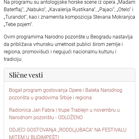
Na programu su antologijske horske scene iz opera „Madam
Baterflaj“, „Nabuko“, „Kavalerija Rustikana“, „Pajaci“, „Otelo“ i
„Turandot“, kao i znamenita kompozicija Stevana Mokranjca
„Tebe pojem“.
Ovim programima Narodno pozorište u Beogradu nastavlja
da približava vrhunsku umetnost publici širom zemlje i
regiona, promovišući i negujući nacionalnu kulturu i
tradiciju.
Slične vesti
Bogat program gostovanja Opere i Baleta Narodnog
pozorišta u gradovima Srbije i regiona
Radionica Jan Fabra i trupe Trablejn u novembru u
Narodnom pozorištu - ODLOŽENO
ODJECI GOSTOVANjA „RODOLjUBACA“ NA FESTIVALU
MITEM U BUDIMPEŠTI