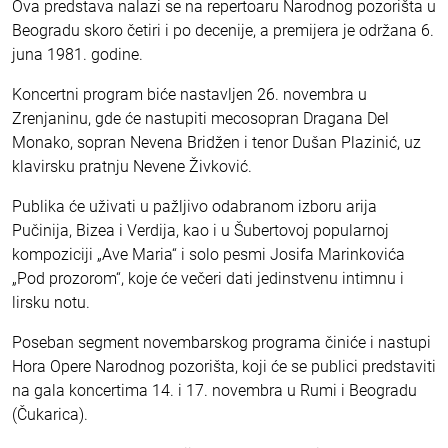
Ova predstava nalazi se na repertoaru Narodnog pozorišta u
Beogradu skoro četiri i po decenije, a premijera je održana 6.
juna 1981. godine.
Koncertni program biće nastavljen 26. novembra u
Zrenjaninu, gde će nastupiti mecosopran Dragana Del
Monako, sopran Nevena Bridžen i tenor Dušan Plazinić, uz
klavirsku pratnju Nevene Živković.
Publika će uživati u pažljivo odabranom izboru arija
Pučinija, Bizea i Verdija, kao i u Šubertovoj popularnoj
kompoziciji „Ave Maria“ i solo pesmi Josifa Marinkovića
„Pod prozorom“, koje će večeri dati jedinstvenu intimnu i
lirsku notu.
Poseban segment novembarskog programa činiće i nastupi
Hora Opere Narodnog pozorišta, koji će se publici predstaviti
na gala koncertima 14. i 17. novembra u Rumi i Beogradu
(Čukarica).