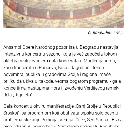
6. novembar 2025.
Ansambl Opere Narodnog pozorišta u Beogradu nastavlja
intenzivnu koncertnu sezonu, koja je već započela tokom
oktobra realizovanjem gala koncerata u Madlenijanumu,
kao i koncerata u Pančevu, Nišu i Jagodini. I tokom
novembra, publika u gradovima Srbije i regiona imaće
priliku da uživa u, takođe, veoma bogatom programu - gala
koncertima, nastupima Hora i izvođenju Verdijevog remek-
dela „Rigoleto“.
Gala koncert u okviru manifestacije „Dani Srbije u Republici
Srpskoj“, sa programom koji obuhvata srpsku solo pesmu i
amblematske arije Pučinija, Verdija, Čilee, Sen-Sansa i Bizea,
biće održan 9. novembra u Narodnom pozorištu Republike