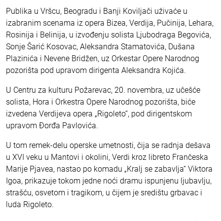
Publika u Vršcu, Beogradu i Banji Koviljači uživaće u
izabranim scenama iz opera Bizea, Verdija, Pučinija, Lehara,
Rosinija i Belinija, u izvođenju solista Ljubodraga Begovića,
Sonje Šarić Kosovac, Aleksandra Stamatovića, Dušana
Plazinića i Nevene Bridžen, uz Orkestar Opere Narodnog
pozorišta pod upravom dirigenta Aleksandra Kojića.
U Centru za kulturu Požarevac, 20. novembra, uz učešće
solista, Hora i Orkestra Opere Narodnog pozorišta, biće
izvedena Verdijeva opera „Rigoleto“, pod dirigentskom
upravom Đorđa Pavlovića.
U tom remek-delu operske umetnosti, čija se radnja dešava
u XVI veku u Mantovi i okolini, Verdi kroz libreto Frančeska
Marije Pjavea, nastao po komadu „Kralj se zabavlja“ Viktora
Igoa, prikazuje tokom jedne noći dramu ispunjenu ljubavlju,
strašću, osvetom i tragikom, u čijem je središtu grbavac i
luda Rigoleto.