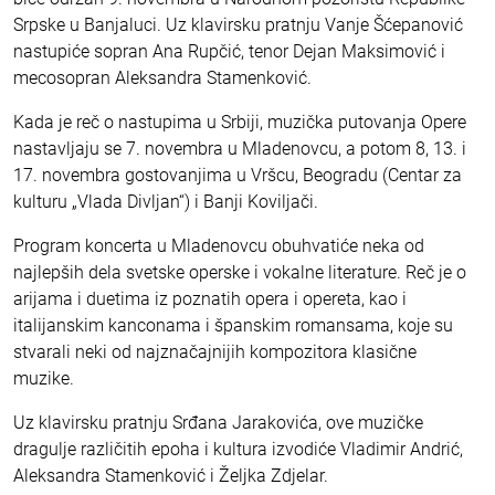
Srpske u Banjaluci. Uz klavirsku pratnju Vanje Šćepanović
nastupiće sopran Ana Rupčić, tenor Dejan Maksimović i
mecosopran Aleksandra Stamenković.
Kada je reč o nastupima u Srbiji, muzička putovanja Opere
nastavljaju se 7. novembra u Mladenovcu, a potom 8, 13. i
17. novembra gostovanjima u Vršcu, Beogradu (Centar za
kulturu „Vlada Divljan“) i Banji Koviljači.
Program koncerta u Mladenovcu obuhvatiće neka od
najlepših dela svetske operske i vokalne literature. Reč je o
arijama i duetima iz poznatih opera i opereta, kao i
italijanskim kanconama i španskim romansama, koje su
stvarali neki od najznačajnijih kompozitora klasične
muzike.
Uz klavirsku pratnju Srđana Jarakovića, ove muzičke
dragulje različitih epoha i kultura izvodiće Vladimir Andrić,
Aleksandra Stamenković i Željka Zdjelar.