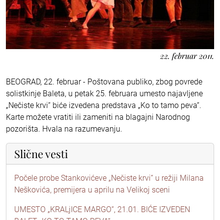
22. februar 2011.
BEOGRAD, 22. februar - Poštovana publiko, zbog povrede
solistkinje Baleta, u petak 25. februara umesto najavljene
„Nečiste krvi“ biće izvedena predstava „Ko to tamo peva“.
Karte možete vratiti ili zameniti na blagajni Narodnog
pozorišta. Hvala na razumevanju.
Slične vesti
Počele probe Stankovićeve „Nečiste krvi“ u režiji Milana
Neškovića, premijera u aprilu na Velikoj sceni
UMESTO „KRALjICE MARGO“, 21.01. BIĆE IZVEDEN