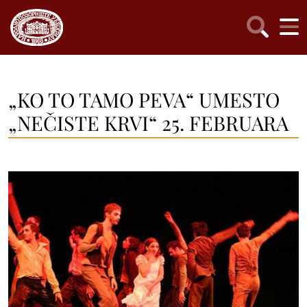
„KO TO TAMO PEVA“ UMESTO
„NEČISTE KRVI“ 25. FEBRUARA