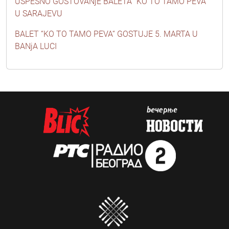
USPEŠNO GOSTOVANjE BALETA “KO TO TAMO PEVA”
U SARAJEVU
BALET “KO TO TAMO PEVA“ GOSTUJE 5. MARTA U
BANjA LUCI