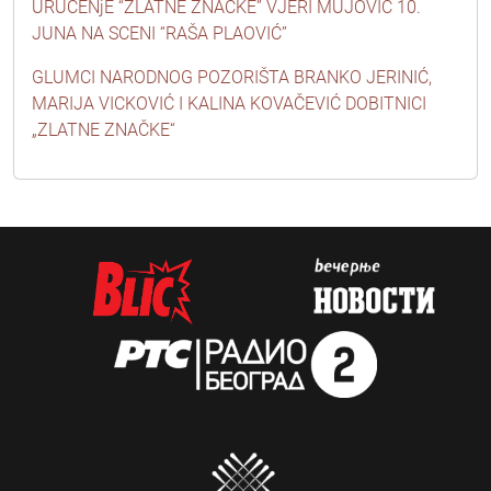
URUČENjE “ZLATNE ZNAČKE” VJERI MUJOVIĆ 10.
JUNA NA SCENI “RAŠA PLAOVIĆ”
GLUMCI NARODNOG POZORIŠTA BRANKO JERINIĆ,
MARIJA VICKOVIĆ I KALINA KOVAČEVIĆ DOBITNICI
„ZLATNE ZNAČKE“