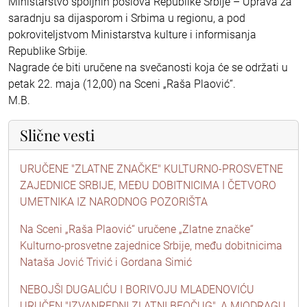
Ministarstvo spoljnih poslova Republike Srbije – Uprava za
saradnju sa dijasporom i Srbima u regionu, a pod
pokroviteljstvom Ministarstva kulture i informisanja
Republike Srbije.
Nagrade će biti uručene na svečanosti koja će se održati u
petak 22. maja (12,00) na Sceni „Raša Plaović“.
M.B.
Slične vesti
URUČENE "ZLATNE ZNAČKE" KULTURNO-PROSVETNE
ZAJEDNICE SRBIJE, MEĐU DOBITNICIMA I ČETVORO
UMETNIKA IZ NARODNOG POZORIŠTA
Na Sceni „Raša Plaović“ uručene „Zlatne značke“
Kulturno-prosvetne zajednice Srbije, među dobitnicima
Nataša Jović Trivić i Gordana Simić
NEBOJŠI DUGALIĆU I BORIVOJU MLADENOVIĆU
URUČEN "IZVANREDNI ZLATNI BEOČUG", A MIODRAGU