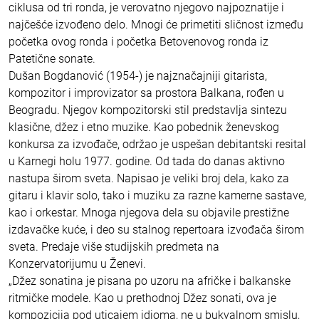
ciklusa od tri ronda, je verovatno njegovo najpoznatije i
najčešće izvođeno delo. Mnogi će primetiti sličnost između
početka ovog ronda i početka Betovenovog ronda iz
Patetične sonate.
Dušan Bogdanović (1954-) je najznačajniji gitarista,
kompozitor i improvizator sa prostora Balkana, rođen u
Beogradu. Njegov kompozitorski stil predstavlja sintezu
klasične, džez i etno muzike. Kao pobednik ženevskog
konkursa za izvođače, održao je uspešan debitantski resital
u Karnegi holu 1977. godine. Od tada do danas aktivno
nastupa širom sveta. Napisao je veliki broj dela, kako za
gitaru i klavir solo, tako i muziku za razne kamerne sastave,
kao i orkestar. Mnoga njegova dela su objavile prestižne
izdavačke kuće, i deo su stalnog repertoara izvođača širom
sveta. Predaje više studijskih predmeta na
Konzervatorijumu u Ženevi.
„Džez sonatina je pisana po uzoru na afričke i balkanske
ritmičke modele. Kao u prethodnoj Džez sonati, ova je
kompozicija pod uticajem idioma, ne u bukvalnom smislu,