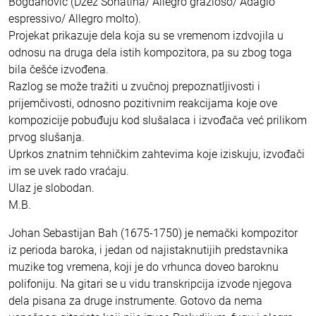
Bogdanović (Džez Sonatina/ Allegro grazioso/ Adagio
espressivo/ Allegro molto).
Projekat prikazuje dela koja su se vremenom izdvojila u
odnosu na druga dela istih kompozitora, pa su zbog toga
bila češće izvođena.
Razlog se može tražiti u zvučnoj prepoznatljivosti i
prijemčivosti, odnosno pozitivnim reakcijama koje ove
kompozicije pobuđuju kod slušalaca i izvođača već prilikom
prvog slušanja.
Uprkos znatnim tehničkim zahtevima koje iziskuju, izvođači
im se uvek rado vraćaju.
Ulaz je slobodan.
M.B.
Johan Sebastijan Bah (1675-1750) je nemački kompozitor
iz perioda baroka, i jedan od najistaknutijih predstavnika
muzike tog vremena, koji je do vrhunca doveo baroknu
polifoniju. Na gitari se u vidu transkripcija izvode njegova
dela pisana za druge instrumente. Gotovo da nema