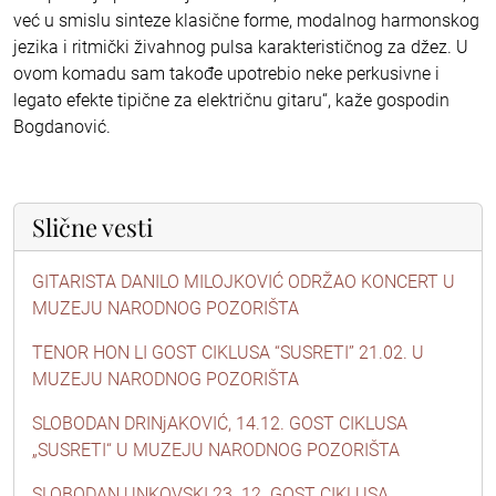
već u smislu sinteze klasične forme, modalnog harmonskog
jezika i ritmički živahnog pulsa karakterističnog za džez. U
ovom komadu sam takođe upotrebio neke perkusivne i
legato efekte tipične za električnu gitaru“, kaže gospodin
Bogdanović.
Slične vesti
GITARISTA DANILO MILOJKOVIĆ ODRŽAO KONCERT U
MUZEJU NARODNOG POZORIŠTA
TENOR HON LI GOST CIKLUSA “SUSRETI” 21.02. U
MUZEJU NARODNOG POZORIŠTA
SLOBODAN DRINjAKOVIĆ, 14.12. GOST CIKLUSA
„SUSRETI“ U MUZEJU NARODNOG POZORIŠTA
SLOBODAN UNKOVSKI 23. 12. GOST CIKLUSA