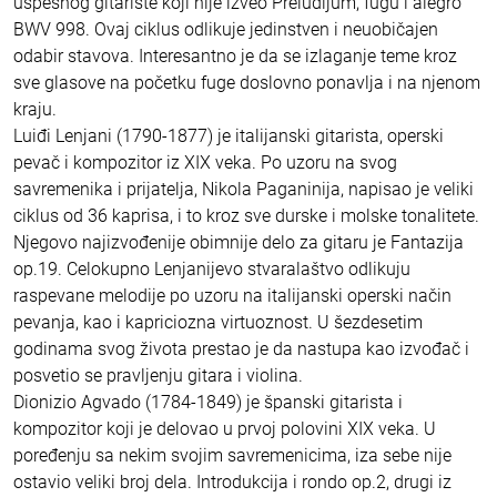
uspešnog gitariste koji nije izveo Preludijum, fugu i alegro
BWV 998. Ovaj ciklus odlikuje jedinstven i neuobičajen
odabir stavova. Interesantno je da se izlaganje teme kroz
sve glasove na početku fuge doslovno ponavlja i na njenom
kraju.
Luiđi Lenjani (1790-1877) je italijanski gitarista, operski
pevač i kompozitor iz XIX veka. Po uzoru na svog
savremenika i prijatelja, Nikola Paganinija, napisao je veliki
ciklus od 36 kaprisa, i to kroz sve durske i molske tonalitete.
Njegovo najizvođenije obimnije delo za gitaru je Fantazija
op.19. Celokupno Lenjanijevo stvaralaštvo odlikuju
raspevane melodije po uzoru na italijanski operski način
pevanja, kao i kapriciozna virtuoznost. U šezdesetim
godinama svog života prestao je da nastupa kao izvođač i
posvetio se pravljenju gitara i violina.
Dionizio Agvado (1784-1849) je španski gitarista i
kompozitor koji je delovao u prvoj polovini XIX veka. U
poređenju sa nekim svojim savremenicima, iza sebe nije
ostavio veliki broj dela. Introdukcija i rondo op.2, drugi iz