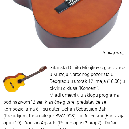
8. maj 2015.
Gitarista Danilo Milojković gostovaće
u Muzeju Narodnog pozorišta u
Beogradu u utorak 12. maja (18,00) u
okviru ciklusa “Koncerti”.
Mladi umetnik, u sklopu programa
pod nazivom "Biseri klasične gitare" predstaviće se
kompozicijama čiji su autori Johan Sebastijan Bah
(Preludijum, fuga i alegro BWV 998), Luiđi Lenjani (Fantazija
opus 19), Dionizio Agvado (Rondo opus 2 broj 2) i Dušan