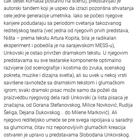
čak deset komada postavio na scenu), predstavljao je
autorski tandem koji je uspeo da izrazi pozorišna shvatanja
cele jedne generacije umetnika. Iako se počeci njegove
karijere podudaraju sa periodom cvetanja takozvanog
rediteljskog teatra (već jedna od njegovih prvih predstava,
Ništa – prema tekstu Artura Kopita, bila je radikalan
eksperiment i pobedila je na sarajevskom MESS-u),
Unkovski je ostao privržen dramskom tekstu. U njegovim
predstavama su sve teatarske komponente optimalno
razvijene (od scenografije i kostima do zvuka, scenskog
pokreta, muzike i dizajna svetla), ali su uvek u nekoj vrsti
savršene ravnoteže sa dramskim tekstom i glumačkom
igrom; svaki dramski pisac može samo da poželi da
praizvedbu njegovog dela radi Unkovski (a lista pisaca je
značajna, od Gorana Stefanovskog, Milice Novković, Rudija
Šeliga, Dejana Dukovskog... do Milene Marković). Ali
njegovo rediteljsko umeće se pre svega ispoljava u saradnji
sa glumcima; čitav niz neponovljivih glumačkih kreacija
ostvaren je upravo u predstavama Slobodana Unkovskog.