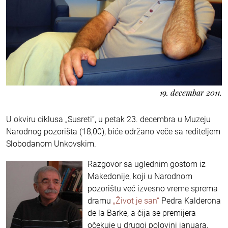
19. decembar 2011.
U okviru ciklusa „Susreti“, u petak 23. decembra u Muzeju
Narodnog pozorišta (18,00), biće održano veče sa rediteljem
Slobodanom Unkovskim.
Razgovor sa uglednim gostom iz
Makedonije, koji u Narodnom
pozorištu već izvesno vreme sprema
dramu
„Život je san“
Pedra Kalderona
de la Barke, a čija se premijera
očekuje u drugoj polovini januara,