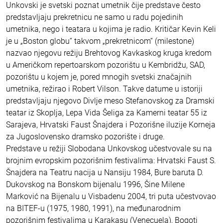
Unkovski je svetski poznat umetnik čije predstave često
predstavljaju prekretnicu ne samo u radu pojedinih
umetnika, nego i teatara u kojima je radio. Kritičar Kevin Keli
je u „Boston globu“ takvom „prekretnicom“ (milestone)
nazvao njegovu režiju Brehtovog Kavkaskog kruga kredom
u Američkom repertoarskom pozorištu u Kembridžu, SAD,
pozorištu u kojem je, pored mnogih svetski značajnih
umetnika, režirao i Robert Vilson. Takve datume u istoriji
predstavljaju njegovo Divlje meso Stefanovskog za Dramski
teatar iz Skoplja, Lepa Vida Šeliga za Kamerni teatar 55 iz
Sarajeva, Hrvatski Faust Šnajdera i Pozorišne iluzije Korneja
za Jugoslovensko dramsko pozorište i druge.
Predstave u režiji Slobodana Unkovskog učestvovale su na
brojnim evropskim pozorišnim festivalima: Hrvatski Faust S.
Šnajdera na Teatru nacija u Nansiju 1984, Bure baruta D.
Dukovskog na Bonskom bijenalu 1996, Šine Milene
Marković na Bijenalu u Visbadenu 2004, tri puta učestvovao
na BITEF-u (1975, 1980, 1991), na međunarodnim
pozorišnim festivalima u Karakasu (Venecuela), Bogoti