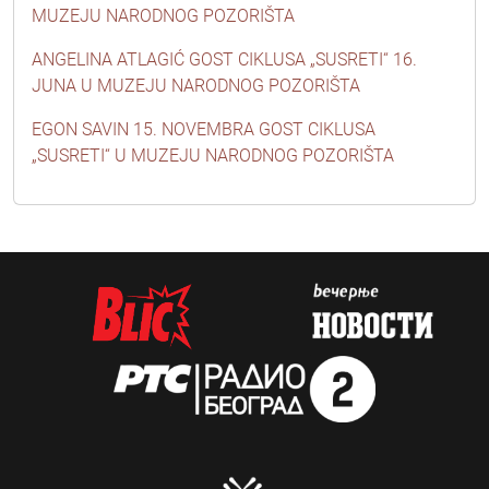
MUZEJU NARODNOG POZORIŠTA
ANGELINA ATLAGIĆ GOST CIKLUSA „SUSRETI“ 16.
JUNA U MUZEJU NARODNOG POZORIŠTA
EGON SAVIN 15. NOVEMBRA GOST CIKLUSA
„SUSRETI“ U MUZEJU NARODNOG POZORIŠTA