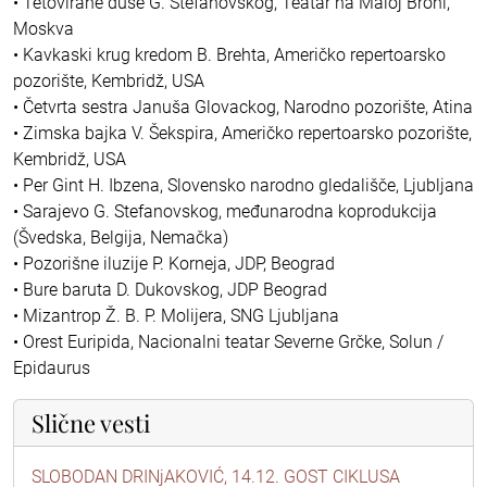
• Tetovirane duše G. Stefanovskog, Teatar na Maloj Broni,
Moskva
• Kavkaski krug kredom B. Brehta, Američko repertoarsko
pozorište, Kembridž, USA
• Četvrta sestra Januša Glovackog, Narodno pozorište, Atina
• Zimska bajka V. Šekspira, Američko repertoarsko pozorište,
Kembridž, USA
• Per Gint H. Ibzena, Slovensko narodno gledališče, Ljubljana
• Sarajevo G. Stefanovskog, međunarodna koprodukcija
(Švedska, Belgija, Nemačka)
• Pozorišne iluzije P. Korneja, JDP, Beograd
• Bure baruta D. Dukovskog, JDP Beograd
• Mizantrop Ž. B. P. Molijera, SNG Ljubljana
• Orest Euripida, Nacionalni teatar Severne Grčke, Solun /
Epidaurus
Slične vesti
SLOBODAN DRINjAKOVIĆ, 14.12. GOST CIKLUSA