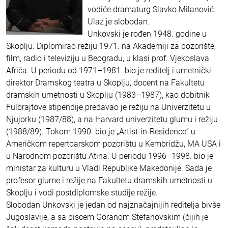
vodiće dramaturg Slavko Milanović.
Ulaz je slobodan.
Unkovski je rođen 1948. godine u
Skoplju. Diplomirao režiju 1971. na Akademiji za pozorište,
film, radio i televiziju u Beogradu, u klasi prof. Vjekoslava
Afrića. U periodu od 1971–1981. bio je reditelj i umetnički
direktor Dramskog teatra u Skoplju, docent na Fakultetu
dramskih umetnosti u Skoplju (1983–1987), kao dobitnik
Fulbrajtove stipendije predavao je režiju na Univerzitetu u
Njujorku (1987/88), a na Harvard univerzitetu glumu i režiju
(1988/89). Tokom 1990. bio je „Artist-in-Residence“ u
Američkom repertoarskom pozorištu u Kembridžu, MA USA i
u Narodnom pozorištu Atina. U periodu 1996–1998. bio je
ministar za kulturu u Vladi Republike Makedonije. Sada je
profesor glume i režije na Fakultetu dramskih umetnosti u
Skoplju i vodi postdiplomske studije režije.
Slobodan Unkovski je jedan od najznačajnijih reditelja bivše
Jugoslavije, a sa piscem Goranom Stefanovskim (čijih je