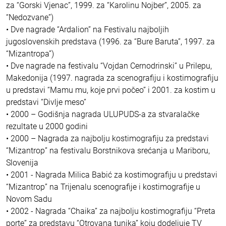
za “Gorski Vjenac”, 1999. za “Karolinu Nojber”, 2005. za
“Nedozvane”)
• Dve nagrade “Ardalion” na Festivalu najboljih
jugoslovenskih predstava (1996. za “Bure Baruta”, 1997. za
“Mizantropa”)
• Dve nagrade na festivalu “Vojdan Cernodrinski” u Prilepu,
Makedonija (1997. nagrada za scenografiju i kostimografiju
u predstavi “Mamu mu, koje prvi počeo” i 2001. za kostim u
predstavi “Divlje meso”
• 2000 – Godišnja nagrada ULUPUDS-a za stvaralačke
rezultate u 2000 godini
• 2000 – Nagrada za najbolju kostimografiju za predstavi
“Mizantrop” na festivalu Borstnikova srećanja u Mariboru,
Slovenija
• 2001 - Nagrada Milica Babić za kostimografiju u predstavi
“Mizantrop” na Trijenalu scenografije i kostimografije u
Novom Sadu
• 2002 - Nagrada “Chaika” za najbolju kostimografiju “Preta
porte” za predstavu “Otrovana tunika” koju dodeljuje TV