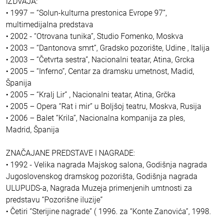
IZDVAJA:
• 1997 – “Solun-kulturna prestonica Evrope 97”,
multimedijalna predstava
• 2002 - “Otrovana tunika”, Studio Fomenko, Moskva
• 2003 – “Dantonova smrt”, Gradsko pozorište, Udine , Italija
• 2003 – “Četvrta sestra”, Nacionalni teatar, Atina, Grcka
• 2005 – “Inferno”, Centar za dramsku umetnost, Madid,
Španija
• 2005 – “Kralj Lir” , Nacionalni teatar, Atina, Grčka
• 2005 – Opera “Rat i mir” u Boljšoj teatru, Moskva, Rusija
• 2006 – Balet “Krila”, Nacionalna kompanija za ples,
Madrid, Španija
ZNAČAJANE PREDSTAVE I NAGRADE:
• 1992 - Velika nagrada Majskog salona, Godišnja nagrada
Jugoslovenskog dramskog pozorišta, Godišnja nagrada
ULUPUDS-a, Nagrada Muzeja primenjenih umtnosti za
predstavu “Pozorišne iluzije”
• Četiri “Sterijine nagrade” ( 1996. za “Konte Zanovića”, 1998.