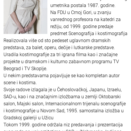
umetnika postala 1987. godine.
Na FDU u Crnoj Gori, u zvanju
vanrednog profesora na katedri za
režiju, od 1999. godine predaje
predmet Scenografija i kostimografija
Realizovala više od sto pedeset uglavnom dramskih
predstava, za balet, operu, dečije i lutkarske predstave.
Uradila kostimografije za tri igrana filma kao i značajne
projekte u dramskom i kulturno zabavnom programu TV
Beograd i TV Skoplje.
U nekim predstavama pojavljuje se kao kompletan autor
scene i kostima.
Svoje radove izlagala je u Čehoslovačkoj, Japanu, Izraelu,
SAD-u, kao i na značajnim izložbama u zemlji Oktobarski
salon, Majski salon, Internacionalnom trijenalu scenografije
i kostimografije u Novom Sad, 1995. samostalna izložba u
Gradskoj galeriji u Užicu
Tokom 1999. godine održala niz predavanja i prezentacija