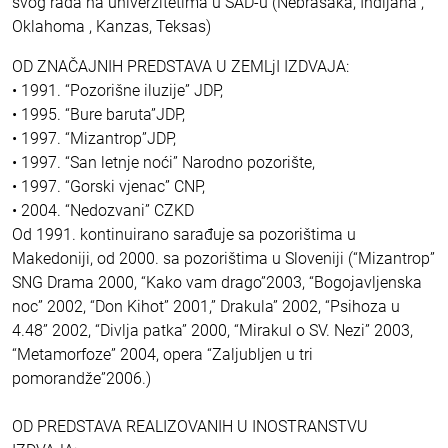
svog rada na univerzitetima u SAD-u (Nebrasaka, Indijana ,
Oklahoma , Kanzas, Teksas)
OD ZNAČAJNIH PREDSTAVA U ZEMLjI IZDVAJA:
• 1991. “Pozorišne iluzije” JDP,
• 1995. “Bure baruta”JDP,
• 1997. “Mizantrop”JDP,
• 1997. “San letnje noći” Narodno pozorište,
• 1997. “Gorski vjenac” CNP,
• 2004. “Nedozvani” CZKD
Od 1991. kontinuirano sarađuje sa pozorištima u
Makedoniji, od 2000. sa pozorištima u Sloveniji (“Mizantrop”
SNG Drama 2000, “Kako vam drago”2003, “Bogojavljenska
noc” 2002, “Don Kihot” 2001,” Drakula” 2002, “Psihoza u
4.48” 2002, “Divlja patka” 2000, “Mirakul o SV. Nezi” 2003,
“Metamorfoze” 2004, opera “Zaljubljen u tri
pomorandže”2006.)
OD PREDSTAVA REALIZOVANIH U INOSTRANSTVU