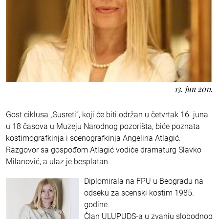
13. jun 2011.
Gost ciklusa „Susreti“, koji će biti održan u četvrtak 16. juna
u 18 časova u Muzeju Narodnog pozorišta, biće poznata
kostimografkinja i scenografkinja Angelina Atlagić.
Razgovor sa gospođom Atlagić vodiće dramaturg Slavko
Milanović, a ulaz je besplatan.
Diplomirala na FPU u Beogradu na
odseku za scenski kostim 1985.
godine.
Član ULUPUDS-a u zvanju slobodnog