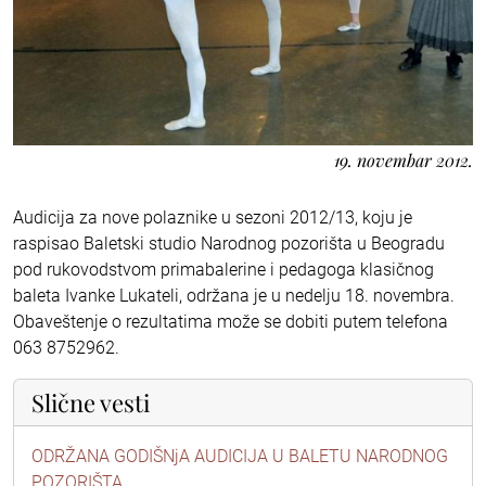
19. novembar 2012.
Audicija za nove polaznike u sezoni 2012/13, koju je
raspisao Baletski studio Narodnog pozorišta u Beogradu
pod rukovodstvom primabalerine i pedagoga klasičnog
baleta Ivanke Lukateli, održana je u nedelju 18. novembra.
Obaveštenje o rezultatima može se dobiti putem telefona
063 8752962.
Slične vesti
ODRŽANA GODIŠNjA AUDICIJA U BALETU NARODNOG
POZORIŠTA