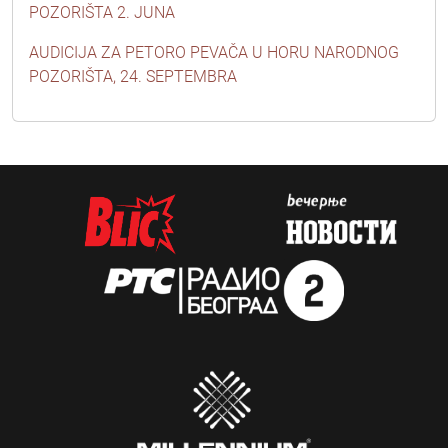
POZORIŠTA 2. JUNA
AUDICIJA ZA PETORO PEVAČA U HORU NARODNOG
POZORIŠTA, 24. SEPTEMBRA