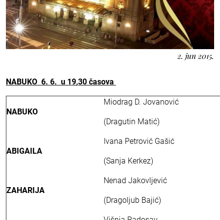
2. jun 2015.
NABUKO
6
.
6.
u 19
,30
časova
Miodrag D. Jovanović
NABUKO
(Dragutin Matić)
Ivana Petrović Gašić
ABIGAILA
(Sanja Kerkez)
Nenad Jakovljević
ZAHARIJA
(Dragoljub Bajić)
Višnja Radosav