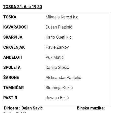
TOSKA
24. 6. u 19,30
TOSKA
Mikaela Karozi k.g
KAVARADOSI
Dušan Plazinić
SKARPIJA
Karlo Guefi k.g
CRKVENjAK
Pavle Žarkov
ANĐELOTI
Vuk Matić
SPOLETA
Danilo Stošić
ŠARONE
Aleksandar Pantelić
TAMNIČAR
Strahinja Đokić
PASTIR
Jovana Belić
Dirigent
: Dejan Savić
B
inska muzika: