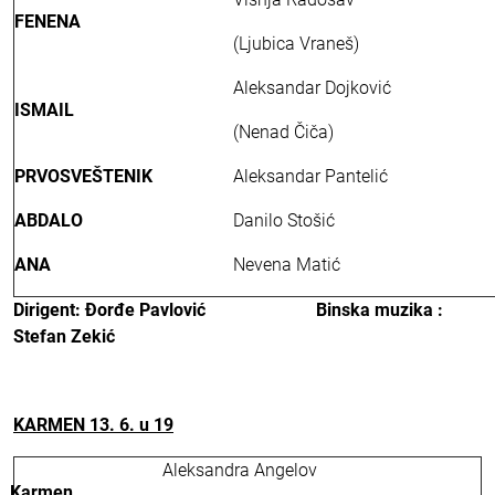
FENENA
(Ljubica Vraneš)
Aleksandar Dojković
ISMAIL
(Nenad Čiča)
PRVOSVEŠTENIK
Aleksandar Pantelić
ABDALO
Danilo Stošić
ANA
Nevena Matić
Dirigent:
Đorđe Pavlović
Binska muzika :
Stefan Zekić
KARMEN
13. 6. u 19
Aleksandra Angelov
Karmen