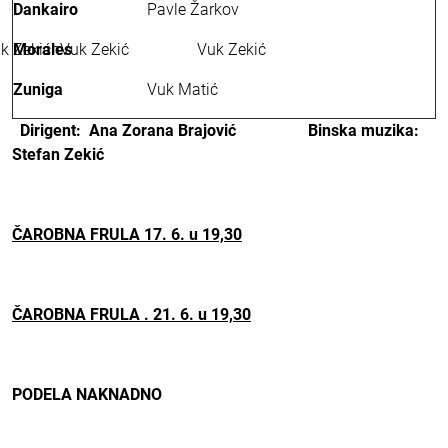
Dankairo
Pavle Žarkov
uk ZekićhVuk Zekić Vuk Zekić
Morales
Zuniga
Vuk Matić
D
irigent:
Ana Zorana Brajović
B
inska muzika:
Stefan Zekić
ČAROBNA FRULA 17. 6. u 19,30
ČAROBNA FRULA . 21.
6.
u 19,30
PODELA NAKNADNO