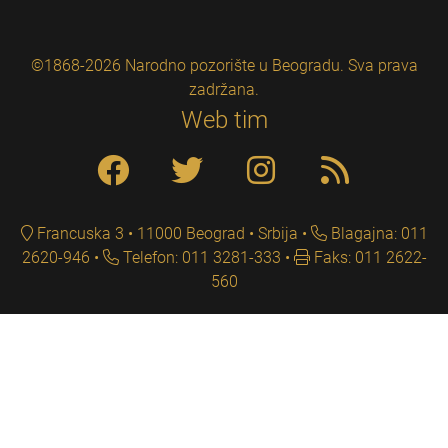
©1868-2026 Narodno pozorište u Beogradu. Sva prava
zadržana.
Web tim
Francuska 3 • 11000 Beograd • Srbija
Blagajna: 011
2620-946
Telefon: 011 3281-333
Faks: 011 2622-
560