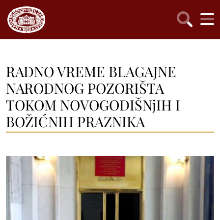
RADNO VREME BLAGAJNE
NARODNOG POZORIŠTA
TOKOM NOVOGODIŠNjIH I
BOŽIĆNIH PRAZNIKA