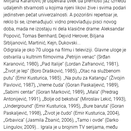
Mirjana Karanović je uspevala uvek da premosti jaz između
udaljenih stvarnosti u kojima njeni likovi žive i svima podari
jedinstven pečat univerzalnosti. A pozorišni repertoar je,
reklo bi se, iznenađujući: vidno preovlađuju pisci novog
doba, mada ne izostaju ni dela klasične drame: Aleksandar
Popović, Tomas Bernhard, Dejvid Herover, Biljana
Srbljanović, Martinić, Kejn, Dukovski...
Odigrala je oko 70 uloga na filmu i televiziji. Glavne uloge je
ostvarila u kultnim filmovima „Petrijin venac“ (Srđan
Karanović, 1980), „Pad Italije“ (Lordan Zafranović, 1981),
„Život je lep“ (Boro Drašković, 1985), „Otac na službenom
putu“ (Emir Kusturica, 1985). ,,Na putu za Katangu“ (Živojin
Pavlović, 1987), „Vreme čuda“ (Goran Paskaljević, 1989),
„Sabirni centar“ (Goran Marković, 1989), „Mala“ (Predrag
Antonijević, 1991), „Bolje od bekstva“ (Miroslav Lekić, 1993),
„Underground“ (Emir Kusturica, 1995), „Bure baruta“ (Goran
Paskaljević, 1998), „Život je čudo“ (Emir Kusturica, 2004),
„Grbavica“ (Jasmila Žbanić, 2006), „Tamo i ovde“ (Darko
Liingulov, 2009)... Igrala je u brojnim TV serijama, među