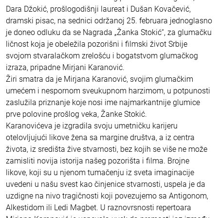
Dara Džokić, prošlogodišnji laureat i Dušan Kovačević,
dramski pisac, na sednici održanoj 25. februara jednoglasno
je doneo odluku da se Nagrada „Žanka Stokić“, za glumačku
ličnost koja je obeležila pozorišni i filmski život Srbije
svojom stvaralačkom zrelošću i bogatstvom glumačkog
izraza, pripadne Mirjani Karanović.
Žiri smatra da je Mirjana Karanović, svojim glumačkim
umećem i nespornom sveukupnom harzimom, u potpunosti
zaslužila priznanje koje nosi ime najmarkantnije glumice
prve polovine prošlog veka, Žanke Stokić.
Karanovićeva je izgradila svoju umetničku karijeru
otelovljujući likove žena sa margine društva, a iz centra
života, iz središta žive stvarnosti, bez kojih se više ne može
zamisliti novija istorija našeg pozorišta i filma. Brojne
likove, koji su u njenom tumačenju iz sveta imaginacije
uvedeni u našu svest kao činjenice stvarnosti, uspela je da
uzdigne na nivo tragičnosti koji povezujemo sa Antigonom,
Alkestidom ili Ledi Magbet. U raznovrsnosti repertoara