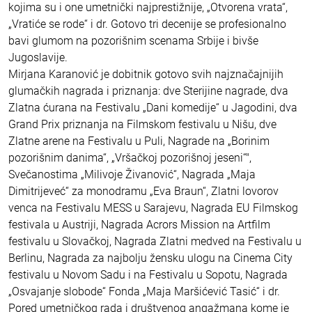
kojima su i one umetnički najprestižnije, „Otvorena vrata“,
„Vratiće se rode“ i dr. Gotovo tri decenije se profesionalno
bavi glumom na pozorišnim scenama Srbije i bivše
Jugoslavije.
Mirjana Karanović je dobitnik gotovo svih najznačajnijih
glumačkih nagrada i priznanja: dve Sterijine nagrade, dva
Zlatna ćurana na Festivalu „Dani komedije“ u Jagodini, dva
Grand Prix priznanja na Filmskom festivalu u Nišu, dve
Zlatne arene na Festivalu u Puli, Nagrade na „Borinim
pozorišnim danima“, „Vršačkoj pozorišnoj jeseni“",
Svečanostima „Milivoje Živanović“, Nagrada „Maja
Dimitrijeveć“ za monodramu „Eva Braun“, Zlatni lovorov
venca na Festivalu MESS u Sarajevu, Nagrada EU Filmskog
festivala u Austriji, Nagrada Acrors Mission na Artfilm
festivalu u Slovačkoj, Nagrada Zlatni medved na Festivalu u
Berlinu, Nagrada za najbolju žensku ulogu na Cinema City
festivalu u Novom Sadu i na Festivalu u Sopotu, Nagrada
„Osvajanje slobode“ Fonda „Maja Maršićević Tasić“ i dr.
Pored umetničkog rada i društvenog angažmana kome je