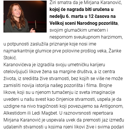
Žiri smatra da je Mirjana Karanović,
kojoj će nagrada biti uručena u
nedelju 6. marta u 12 časova na
Velikoj sceni Narodnog pozorišta
,
svojim glumačkim umećem i
nespornom sveukupnom harzimom,
u potpunosti zaslužila priznanje koje nosi ime
najmarkantnije glumice prve polovine prošlog veka, Žanke
Stokić.
Karanovićeva je izgradila svoju umetničku karijeru
otelovljujući likove žena sa margine društva, a iz centra
života, iz središta žive stvarnosti, bez kojih se više ne može
zamisliti novija istorija našeg pozorišta i filma. Brojne
likove, koji su u njenom tumačenju iz sveta imaginacije
uvedeni u našu svest kao činjenice stvarnosti, uspela je da
uzdigne na nivo tragičnosti koji povezujemo sa Antigonom,
Alkestidom ili Ledi Magbet. U raznovrsnosti repertoara
Mirjana Karanović je uspevala uvek da premosti jaz između
udaljenih stvarnosti u kojima njeni likovi žive i svima podari