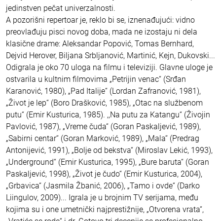
jedinstven pečat univerzalnosti.
A pozorišni repertoar je, reklo bi se, iznenađujući: vidno
preovlađuju pisci novog doba, mada ne izostaju ni dela
klasične drame: Aleksandar Popović, Tomas Bernhard,
Dejvid Herover, Biljana Srbljanović, Martinić, Kejn, Dukovski...
Odigrala je oko 70 uloga na filmu i televiziji. Glavne uloge je
ostvarila u kultnim filmovima „Petrijin venac“ (Srđan
Karanović, 1980), „Pad Italije“ (Lordan Zafranović, 1981),
„Život je lep“ (Boro Drašković, 1985), „Otac na službenom
putu“ (Emir Kusturica, 1985). ,,Na putu za Katangu“ (Živojin
Pavlović, 1987), „Vreme čuda“ (Goran Paskaljević, 1989),
„Sabirni centar“ (Goran Marković, 1989), „Mala“ (Predrag
Antonijević, 1991), „Bolje od bekstva“ (Miroslav Lekić, 1993),
„Underground“ (Emir Kusturica, 1995), „Bure baruta“ (Goran
Paskaljević, 1998), „Život je čudo“ (Emir Kusturica, 2004),
„Grbavica“ (Jasmila Žbanić, 2006), „Tamo i ovde“ (Darko
Liingulov, 2009)... Igrala je u brojnim TV serijama, među
kojima su i one umetnički najprestižnije, „Otvorena vrata“,