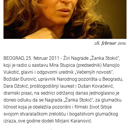
28. februar 2011.
BEOGRAD, 25. februar 2011 - Žiri Nagrade „Žanka Stokić“,
koji je radio u sastavu Mira Stupica (predsednik) Manojlo
Vukotić, glavni i odgovorni urednik „Večernjih novosti“,
Božidar Đurović, upravnik Narodnog pozorišta u Beogradu,
Dara Džokić, prošlogodišnji laureat i Dušan Kovačević,
dramski pisac, na sednici održanoj danas jednoglasno je
doneo odluku da se Nagrada „Žanka Stokić“, za glumačku
ličnost koja je obeležila pozorišni i filmski život Srbije
svojom stvaralačkom zrelošću i bogatstvom glumačkog
izraza, ove godine dodeli Mirjani Karanović.