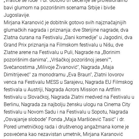
„Vratiće se rode“ i dr. Gotovo tri decenije se profesionalno
bavi glumom na pozorišnim scenama Srbije i bivše
Jugoslavije.
Mirjana Karanović je dobitnik gotovo svih najznačajnijih
glumačkih nagrada i priznanja: dve Sterijine nagrade, dva
Zlatna ćurana na Festivalu „Dani komedije“ u Jagodini, dva
Grand Prix priznanja na Filmskom festivalu u Nišu, dve
Zlatne arene na Festivalu u Puli, Nagrade na „Borinim
pozorišnim danima“, „Vršačkoj pozorišnoj jeseni“",
Svečanostima „Milivoje Živanović“, Nagrada „Maja
Dimitrijeveć“ za monodramu „Eva Braun“, Zlatni lovorov
venca na Festivalu MESS u Sarajevu, Nagrada EU Filmskog
festivala u Austriji, Nagrada Acrors Mission na Artfilm
festivalu u Slovačkoj, Nagrada Zlatni medved na Festivalu u
Berlinu, Nagrada za najbolju žensku ulogu na Cinema City
festivalu u Novom Sadu i na Festivalu u Sopotu, Nagrada
„Osvajanje slobode“ Fonda „Maja Maršićević Tasić“ i dr.
Pored umetničkog rada i društvenog angažmana kome je
posvećena kao nezavistan umetnik, Mirjana Karanović