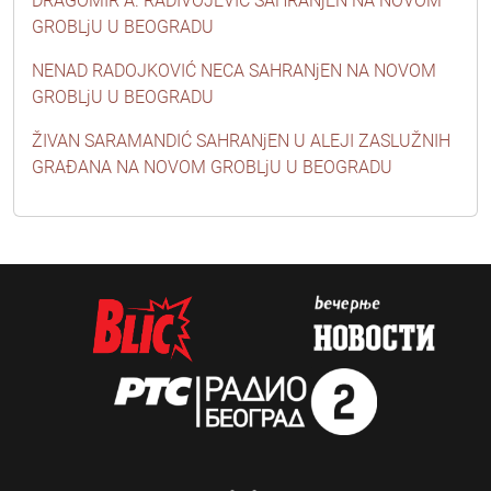
DRAGOMIR A. RADIVOJEVIĆ SAHRANjEN NA NOVOM
GROBLjU U BEOGRADU
NENAD RADOJKOVIĆ NECA SAHRANjEN NA NOVOM
GROBLjU U BEOGRADU
ŽIVAN SARAMANDIĆ SAHRANjEN U ALEJI ZASLUŽNIH
GRAĐANA NA NOVOM GROBLjU U BEOGRADU