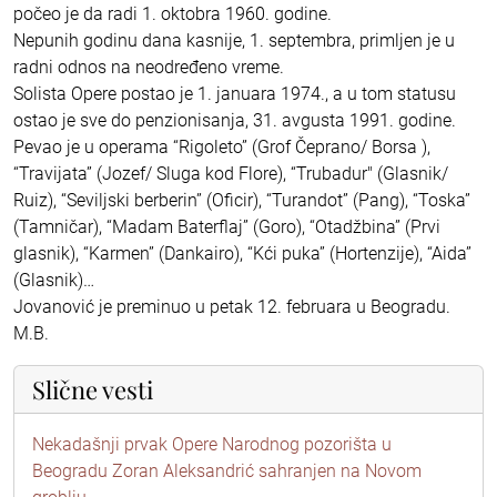
počeo je da radi 1. oktobra 1960. godine.
Nepunih godinu dana kasnije, 1. septembra, primljen je u
radni odnos na neodređeno vreme.
Solista Opere postao je 1. januara 1974., a u tom statusu
ostao je sve do penzionisanja, 31. avgusta 1991. godine.
Pevao je u operama “Rigoleto” (Grof Čeprano/ Borsa ),
“Travijata” (Jozef/ Sluga kod Flore), “Trubadur" (Glasnik/
Ruiz), “Seviljski berberin” (Oficir), “Turandot” (Pang), “Toska”
(Tamničar), “Madam Baterflaj” (Goro), “Otadžbina” (Prvi
glasnik), “Karmen” (Dankairo), “Kći puka” (Hortenzije), “Aida”
(Glasnik)…
Jovanović je preminuo u petak 12. februara u Beogradu.
M.B.
Slične vesti
Nekadašnji prvak Opere Narodnog pozorišta u
Beogradu Zoran Aleksandrić sahranjen na Novom