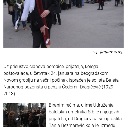
24. januar 2013.
Uz prisustvo članova porodice, prijatelja, kolega i
poštovalaca, u četvrtak 24. januara na beogradskom
Novom groblju na večni počinak ispraćen je solista Baleta
Narodnog pozorišta u penziji Čedomir Dragičević (1929 -
2013).
Biranim rečima, u ime Udruženja
baletskih umetnika Srbije i njegovih
prijatelja, od Dragičevića se oprostila
Tanja Bezmarević koja je, između