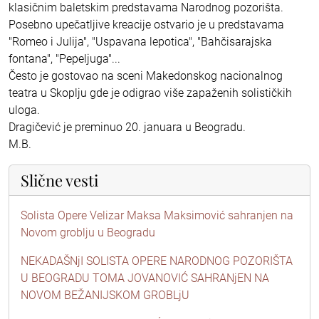
klasičnim baletskim predstavama Narodnog pozorišta.
Posebno upečatljive kreacije ostvario je u predstavama
"Romeo i Julija", "Uspavana lepotica", "Bahčisarajska
fontana", "Pepeljuga"...
Često je gostovao na sceni Makedonskog nacionalnog
teatra u Skoplju gde je odigrao više zapaženih solističkih
uloga.
Dragičević je preminuo 20. januara u Beogradu.
M.B.
Slične vesti
Solista Opere Velizar Maksa Maksimović sahranjen na
Novom groblju u Beogradu
NEKADAŠNjI SOLISTA OPERE NARODNOG POZORIŠTA
U BEOGRADU TOMA JOVANOVIĆ SAHRANjEN NA
NOVOM BEŽANIJSKOM GROBLjU