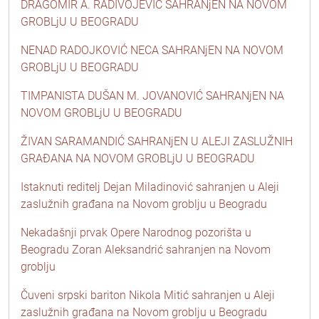
DRAGOMIR A. RADIVOJEVIĆ SAHRANjEN NA NOVOM
GROBLjU U BEOGRADU
NENAD RADOJKOVIĆ NECA SAHRANjEN NA NOVOM
GROBLjU U BEOGRADU
TIMPANISTA DUŠAN M. JOVANOVIĆ SAHRANjEN NA
NOVOM GROBLjU U BEOGRADU
ŽIVAN SARAMANDIĆ SAHRANjEN U ALEJI ZASLUŽNIH
GRAĐANA NA NOVOM GROBLjU U BEOGRADU
Istaknuti reditelj Dejan Miladinović sahranjen u Aleji
zaslužnih građana na Novom groblju u Beogradu
Nekadašnji prvak Opere Narodnog pozorišta u
Beogradu Zoran Aleksandrić sahranjen na Novom
groblju
Čuveni srpski bariton Nikola Mitić sahranjen u Aleji
zaslužnih građana na Novom groblju u Beogradu