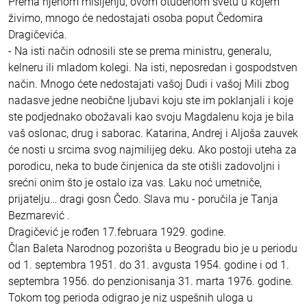
Prema njenom mišljenju, ovom otuđenom svetu u kojem
živimo, mnogo će nedostajati osoba poput Čedomira
Dragičevića.
- Na isti način odnosili ste se prema ministru, generalu,
kelneru ili mladom kolegi. Na isti, neposredan i gospodstven
način. Mnogo ćete nedostajati vašoj Dudi i vašoj Mili zbog
nadasve jedne neobične ljubavi koju ste im poklanjali i koje
ste podjednako obožavali kao svoju Magdalenu koja je bila
vaš oslonac, drug i saborac. Katarina, Andrej i Aljoša zauvek
će nosti u srcima svog najmilijeg deku. Ako postoji uteha za
porodicu, neka to bude činjenica da ste otišli zadovoljni i
srećni onim što je ostalo iza vas. Laku noć umetniče,
prijatelju… dragi gosn Čedo. Slava mu - poručila je Tanja
Bezmarević .
Dragičević je rođen 17.februara 1929. godine.
Član Baleta Narodnog pozorišta u Beogradu bio je u periodu
od 1. septembra 1951. do 31. avgusta 1954. godine i od 1.
septembra 1956. do penzionisanja 31. marta 1976. godine.
Tokom tog perioda odigrao je niz uspešnih uloga u