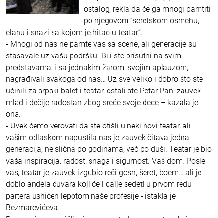
ostalog, rekla da će ga mnogi pamtiti
po njegovom “šeretskom osmehu,
elanu i snazi sa kojom je hitao u teatar”.
- Mnogi od nas ne pamte vas sa scene, ali generacije su
stasavale uz vašu podršku. Bili ste prisutni na svim
predstavama, i sa jednakim žarom, svojim aplauzom,
nagrađivali svakoga od nas… Uz sve veliko i dobro što ste
učinili za srpski balet i teatar, ostali ste Petar Pan, zauvek
mlad i dečije radostan zbog sreće svoje dece – kazala je
ona.
- Uvek ćemo verovati da ste otišli u neki novi teatar, ali
vašim odlaskom napustila nas je zauvek čitava jedna
generacija, ne slična po godinama, već po duši. Teatar je bio
vaša inspiracija, radost, snaga i sigurnost. Vaš dom. Posle
vas, teatar je zauvek izgubio reči gosn, šeret, boem… ali je
dobio anđela čuvara koji će i dalje sedeti u prvom redu
partera ushićen lepotom naše profesije - istakla je
Bezmarevićeva.