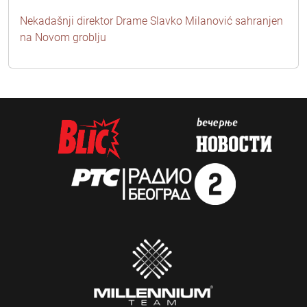
Nekadašnji direktor Drame Slavko Milanović sahranjen
na Novom groblju