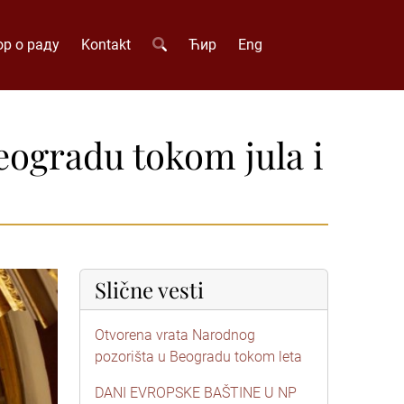
р о раду
Kontakt
Ћир
Eng
eogradu tokom jula i
Slične vesti
Otvorena vrata Narodnog
pozorišta u Beogradu tokom leta
DANI EVROPSKE BAŠTINE U NP