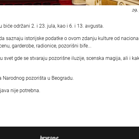
29.
iće održani 2. i 23. jula, kao i 6. i 13. avgusta.
ku da saznaju istorijske podatke o ovom zdanju kulture od nacion
nu, garderobe, radionice, pozorišni bife...
svet gde se stvaraju pozorišne iluzije, scenska magija, ali i ka
ja Narodnog pozorišta u Beogradu.
ijava nije potrebna.