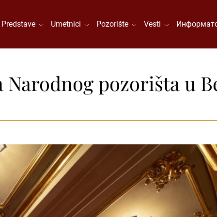
Predstave
Umetnici
Pozorište
Vesti
Информато
a Narodnog pozorišta u B