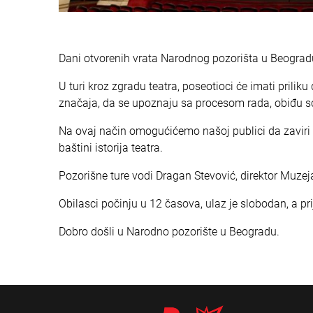
Dani otvorenih vrata Narodnog pozorišta u Beogradu b
U turi kroz zgradu teatra, poseotioci će imati prili
značaja, da se upoznaju sa procesom rada, obiđu sce
Na ovaj način omogućićemo našoj publici da zaviri u 
baštini istorija teatra.
Pozorišne ture vodi Dragan Stevović, direktor Muze
Obilasci počinju u 12 časova, ulaz je slobodan, a pr
Dobro došli u Narodno pozorište u Beogradu.