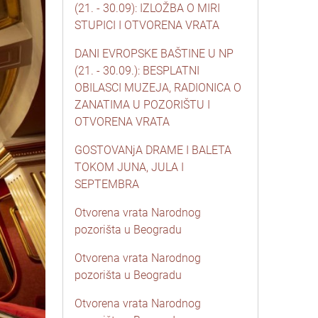
(21. - 30.09): IZLOŽBA O MIRI
STUPICI I OTVORENA VRATA
DANI EVROPSKE BAŠTINE U NP
(21. - 30.09.): BESPLATNI
OBILASCI MUZEJA, RADIONICA O
ZANATIMA U POZORIŠTU I
OTVORENA VRATA
GOSTOVANjA DRAME I BALETA
TOKOM JUNA, JULA I
SEPTEMBRA
Otvorena vrata Narodnog
pozorišta u Beogradu
Otvorena vrata Narodnog
pozorišta u Beogradu
Otvorena vrata Narodnog