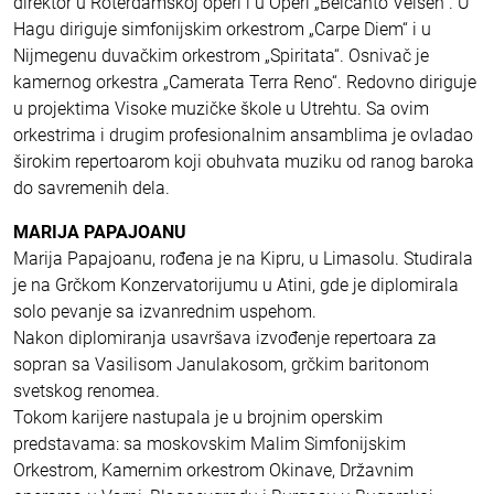
direktor u Roterdamskoj operi i u Operi „Belcanto Velsen“. U
Hagu diriguje simfonijskim orkestrom „Carpe Diem“ i u
Nijmegenu duvačkim orkestrom „Spiritata“. Osnivač je
kamernog orkestra „Camerata Terra Reno“. Redovno diriguje
u projektima Visoke muzičke škole u Utrehtu. Sa ovim
orkestrima i drugim profesionalnim ansamblima je ovladao
širokim repertoarom koji obuhvata muziku od ranog baroka
do savremenih dela.
MARIJA PAPAJOANU
Marija Papajoanu, rođena je na Kipru, u Limasolu. Studirala
je na Grčkom Konzervatorijumu u Atini, gde je diplomirala
solo pevanje sa izvanrednim uspehom.
Nakon diplomiranja usavršava izvođenje repertoara za
sopran sa Vasilisom Janulakosom, grčkim baritonom
svetskog renomea.
Tokom karijere nastupala je u brojnim operskim
predstavama: sa moskovskim Malim Simfonijskim
Orkestrom, Kamernim orkestrom Okinave, Državnim