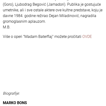
(Goro), Ljubodrag Begović (Jamadori). Publika je gostujuće
umetnike, ali i sve ostale aktere ove kultne predstave, koju je
davne 1984. godine režirao Dejan Miladinović, nagradila
gromoglasnim aplauzom.
M.B.
Više o operi "Madam Baterflaj" možete pročitati
OVDE
Biografije:
MARKO BONS