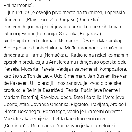
Philharmonie).
U junu 2009. je osvojio prvo mesto na takmičenju operskih
dirigenata „Plavi Dunav“ u Burgasu (Bugarska).
Poslednjih godina je dirigovao u nekoliko operskih kuća u
istočnoj Evropi (Rumunija, Slovačka, Bugarska) i
simfonijskim orkestrima u Nemačkoj, Češkoj i Mađarskoj.
Bio je jedan od pobednika na Međunarodnom takmičenju
dirigenata u Hamu (Nemačka)... Radio je na nekoliko manjih
operskih produkcija u Amsterdamu i dirigovao operska dela
Persela, Mocarta, Ravela, Verdija i savremenih kompozitora,
kao što su: Ton de Leuv, Udo Cimerman, Jan Bus en Ilse van
de Kastelen. U Holandiji i inostranstvu je izvodio operske
produkcije Belinija Beatriće di Tenda, Pučinijeve Boeme i
Madam Baterflaj, Ravelovu operu Dete i čarolija i Verdijeve
Oberto, Atila, Jovanka Orleanka, Rigoleto, Travijata, Aroldo i
Simon Bokanegra. Pored toga, vodio je i kamerni orkestar
Muzičke akademije iz Utrehta kao i kamerni orkestar
„Continuo“ iz Roterdama. Angažovan je kao umetnički