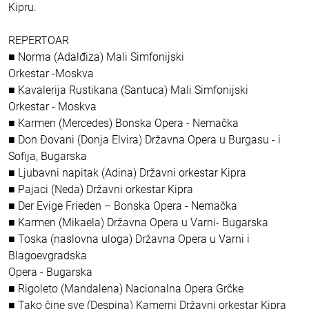
Kipru.
REPERTOAR
■ Norma (Adalđiza) Mali Simfonijski
Orkestar -Moskva
■ Kavalerija Rustikana (Santuca) Mali Simfonijski
Orkestar - Moskva
■ Karmen (Mercedes) Bonska Opera - Nemačka
■ Don Đovani (Donja Elvira) Državna Opera u Burgasu - i
Sofija, Bugarska
■ Ljubavni napitak (Adina) Državni orkestar Kipra
■ Pajaci (Neda) Državni orkestar Kipra
■ Der Evige Frieden – Bonska Opera - Nemačka
■ Karmen (Mikaela) Državna Opera u Varni- Bugarska
■ Toska (naslovna uloga) Državna Opera u Varni i
Blagoevgradska
Opera - Bugarska
■ Rigoleto (Mandalena) Nacionalna Opera Grčke
■ Tako čine sve (Despina) Kamerni Državni orkestar Kipra