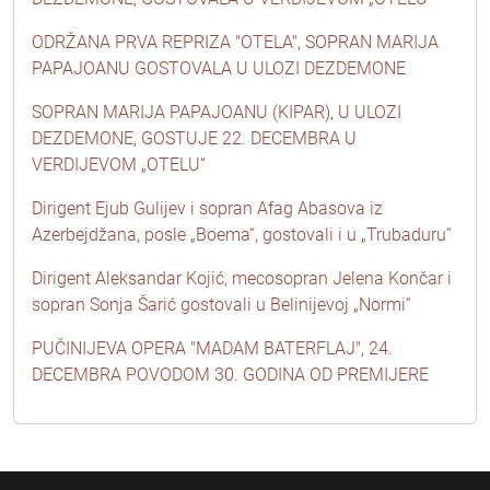
ODRŽANA PRVA REPRIZA "OTELA", SOPRAN MARIJA
PAPAJOANU GOSTOVALA U ULOZI DEZDEMONE
SOPRAN MARIJA PAPAJOANU (KIPAR), U ULOZI
DEZDEMONE, GOSTUJE 22. DECEMBRA U
VERDIJEVOM „OTELU“
Dirigent Ejub Gulijev i sopran Afag Abasova iz
Azerbejdžana, posle „Boema“, gostovali i u „Trubaduru“
Dirigent Aleksandar Kojić, mecosopran Jelena Končar i
sopran Sonja Šarić gostovali u Belinijevoj „Normi“
PUČINIJEVA OPERA "MADAM BATERFLAJ", 24.
DECEMBRA POVODOM 30. GODINA OD PREMIJERE