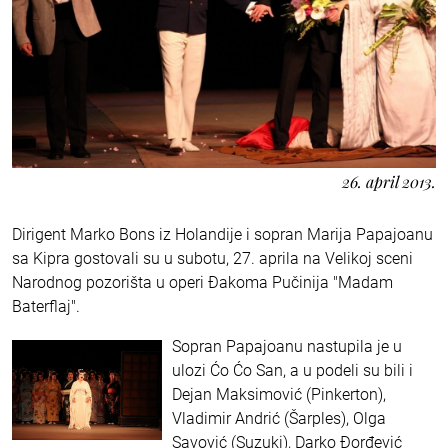
26. april 2013.
Dirigent Marko Bons iz Holandije i sopran Marija Papajoanu
sa Kipra gostovali su u subotu, 27. aprila na Velikoj sceni
Narodnog pozorišta u operi Đakoma Pučinija "Madam
Baterflaj".
Sopran Papajoanu nastupila je u
ulozi Ćo Ćo San, a u podeli su bili i
Dejan Maksimović (Pinkerton),
Vladimir Andrić (Šarples), Olga
Savović (Suzuki), Darko Đorđević