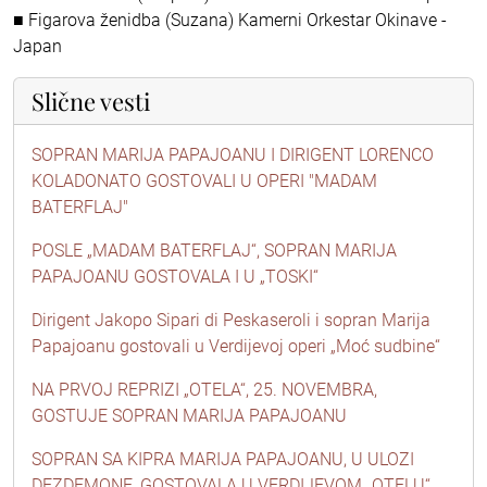
■ Figarova ženidba (Suzana) Kamerni Orkestar Okinave -
Japan
Slične vesti
SOPRAN MARIJA PAPAJOANU I DIRIGENT LORENCO
KOLADONATO GOSTOVALI U OPERI "MADAM
BATERFLAJ"
POSLE „MADAM BATERFLAJ“, SOPRAN MARIJA
PAPAJOANU GOSTOVALA I U „TOSKI“
Dirigent Jakopo Sipari di Peskaseroli i sopran Marija
Papajoanu gostovali u Verdijevoj operi „Moć sudbine“
NA PRVOJ REPRIZI „OTELA“, 25. NOVEMBRA,
GOSTUJE SOPRAN MARIJA PAPAJOANU
SOPRAN SA KIPRA MARIJA PAPAJOANU, U ULOZI
DEZDEMONE, GOSTOVALA U VERDIJEVOM „OTELU“