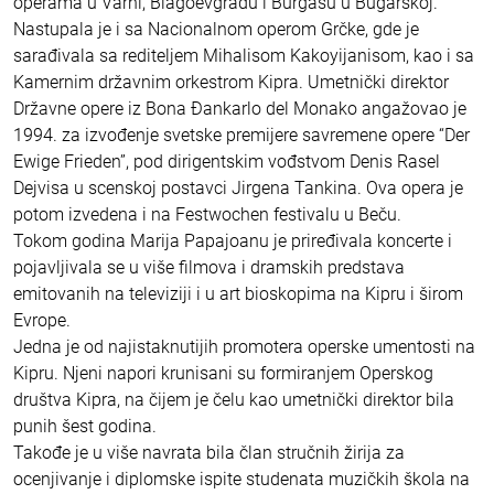
operama u Varni, Blagoevgradu i Burgasu u Bugarskoj.
Nastupala je i sa Nacionalnom operom Grčke, gde je
sarađivala sa rediteljem Mihalisom Kakoyijanisom, kao i sa
Kamernim državnim orkestrom Kipra. Umetnički direktor
Državne opere iz Bona Đankarlo del Monako angažovao je
1994. za izvođenje svetske premijere savremene opere “Der
Ewige Frieden”, pod dirigentskim vođstvom Denis Rasel
Dejvisa u scenskoj postavci Jirgena Tankina. Ova opera je
potom izvedena i na Festwochen festivalu u Beču.
Tokom godina Marija Papajoanu je priređivala koncerte i
pojavljivala se u više filmova i dramskih predstava
emitovanih na televiziji i u art bioskopima na Kipru i širom
Evrope.
Jedna je od najistaknutijih promotera operske umentosti na
Kipru. Njeni napori krunisani su formiranjem Operskog
društva Kipra, na čijem je čelu kao umetnički direktor bila
punih šest godina.
Takođe je u više navrata bila član stručnih žirija za
ocenjivanje i diplomske ispite studenata muzičkih škola na