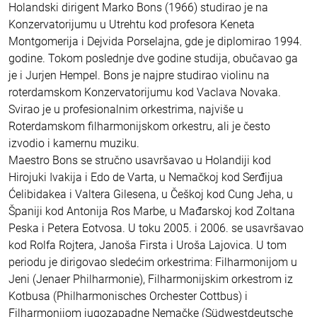
Holandski dirigent Marko Bons (1966) studirao je na
Konzervatorijumu u Utrehtu kod profesora Keneta
Montgomerija i Dejvida Porselajna, gde je diplomirao 1994.
godine. Tokom poslednje dve godine studija, obučavao ga
je i Jurjen Hempel. Bons je najpre studirao violinu na
roterdamskom Konzervatorijumu kod Vaclava Novaka.
Svirao je u profesionalnim orkestrima, najviše u
Roterdamskom filharmonijskom orkestru, ali je često
izvodio i kamernu muziku.
Maestro Bons se stručno usavršavao u Holandiji kod
Hirojuki Ivakija i Edo de Varta, u Nemačkoj kod Serđijua
Ćelibidakea i Valtera Gilesena, u Češkoj kod Cung Jeha, u
Španiji kod Antonija Ros Marbe, u Mađarskoj kod Zoltana
Peska i Petera Eotvosa. U toku 2005. i 2006. se usavršavao
kod Rolfa Rojtera, Janoša Firsta i Uroša Lajovica. U tom
periodu je dirigovao sledećim orkestrima: Filharmonijom u
Jeni (Jenaer Philharmonie), Filharmonijskim orkestrom iz
Kotbusa (Philharmonisches Orchester Cottbus) i
Filharmonijom jugozapadne Nemačke (Südwestdeutsche