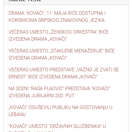
DRAMA "KOVAČI", 11. MAJA BIĆE DOSTUPNA I
KORISNICIMA SRPSKOG ZNAKOVNOG JEZIKA
VEČERAS UMESTO „ŽENSKOG ORKESTRA“ BIĆE
IZVEDENA DRAMA „KOVAČI“
VEČERAS UMESTO „STAKLENE MENAŽERIJE“ BIĆE
IZVEDENA DRAMA „KOVAČI“
VEČERAS UMESTO PREDSTAVE „VAŽNO JE ZVATI SE
ERNEST“ BIĆE IZVEDENA DRAMA „KOVAČI“
NA SCENI "RAŠA PLAOVIĆ" PREDSTAVA "KOVAČI"
IZVEDENA JUBILARNI 200. PUT
„KOVAČI“ ODUŠEVILI PUBLIKU NA GOSTOVANjU U
LEBANU
"KOVAČI" UMESTO "DRŽAVNIH SLUŽBENIKA" U