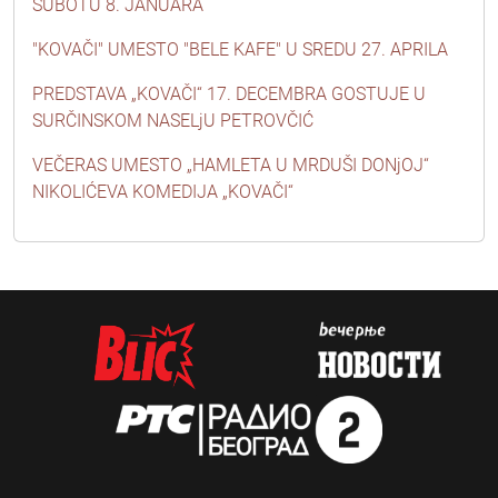
SUBOTU 8. JANUARA
"KOVAČI" UMESTO "BELE KAFE" U SREDU 27. APRILA
PREDSTAVA „KOVAČI“ 17. DECEMBRA GOSTUJE U
SURČINSKOM NASELjU PETROVČIĆ
VEČERAS UMESTO „HAMLETA U MRDUŠI DONjOJ“
NIKOLIĆEVA KOMEDIJA „KOVAČI“