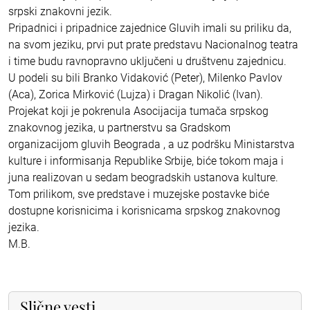
srpski znakovni jezik.
Pripadnici i pripadnice zajednice Gluvih imali su priliku da,
na svom jeziku, prvi put prate predstavu Nacionalnog teatra
i time budu ravnopravno uključeni u društvenu zajednicu.
U podeli su bili Branko Vidaković (Peter), Milenko Pavlov
(Aca), Zorica Mirković (Lujza) i Dragan Nikolić (Ivan).
Projekat koji je pokrenula Asocijacija tumača srpskog
znakovnog jezika, u partnerstvu sa Gradskom
organizacijom gluvih Beograda , a uz podršku Ministarstva
kulture i informisanja Republike Srbije, biće tokom maja i
juna realizovan u sedam beogradskih ustanova kulture.
Tom prilikom, sve predstave i muzejske postavke biće
dostupne korisnicima i korisnicama srpskog znakovnog
jezika.
M.B.
Slične vesti