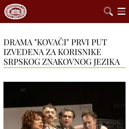
DRAMA "KOVAČI" PRVI PUT
IZVEDENA ZA KORISNIKE
SRPSKOG ZNAKOVNOG JEZIKA