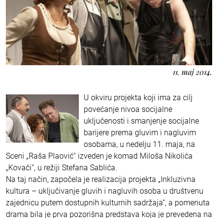
11. maj 2014.
U okviru projekta koji ima za cilj
povećanje nivoa socijalne
uključenosti i smanjenje socijalne
barijere prema gluvim i nagluvim
osobama, u nedelju 11. maja, na
Sceni „Raša Plaović“ izveden je komad Miloša Nikolića
„Kovači“, u režiji Stefana Sablića.
Na taj način, započela je realizacija projekta „Inkluzivna
kultura – uključivanje gluvih i nagluvih osoba u društvenu
zajednicu putem dostupnih kulturnih sadržaja“, a pomenuta
drama bila je prva pozorišna predstava koja je prevedena na