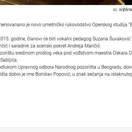
12. septe
enovanano je novo umetničko rukovodstvo Operskog studija "B
2015. godine, članovi će biti vokalni pedagog Suzana Šuvaković 
ričić i saradnik za scenski pokret Andreja Maričić.
pozorištu sredinom prošlog veka pod vođstvom maestra Oskara 
Sabljića.
 i odlukom Upravnog odbora Narodnog pozorišta u Beogradu, do
ta dobio je ime Borislav Popović, u znak sećanja na istaknutog 