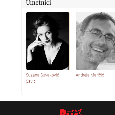
Umetnici
Suzana Šuvaković
Andreja Maričić
Savić