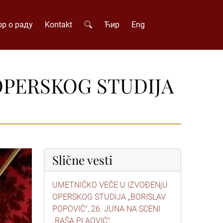
р о раду
Kontakt
Ћир
Eng
PERSKOG STUDIJA
Slične vesti
UMETNIČKO VEČE U IZVOĐENjU
OPERSKOG STUDIJA „BORISLAV
POPOVIĆ", 26. JUNA NA SCENI
„RAŠA PLAOVIĆ"