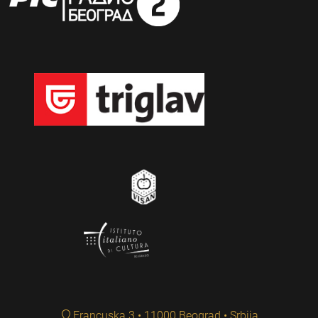
Francuska 3 • 11000 Beograd • Srbija