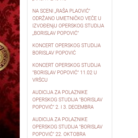
NA SCENI „RAŠA PLAOVIĆ"
ODRŽANO UMETNIČKO VEČE U
IZVOĐENjU OPERSKOG STUDIJA
„BORISLAV POPOVIĆ"
KONCERT OPERSKOG STUDIJA
BORISLAV POPOVIĆ
KONCERT OPERSKOG STUDIJA
"BORISLAV POPOVIĆ" 11.02 U
VRŠCU
AUDICIJA ZA POLAZNIKE
OPERSKOG STUDIJA "BORISLAV
POPOVIĆ" 2. I 3. DECEMBRA
AUDICIJA ZA POLAZNIKE
OPERSKOG STUDIJA "BORISLAV
POPOVIĆ" 22. OKTOBRA