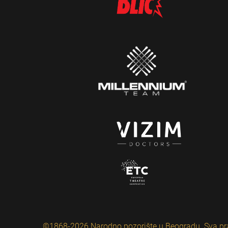
©1868-2026 Narodno pozorište u Beogradu. Sva pr